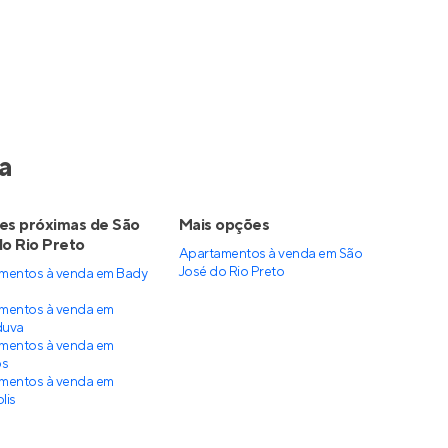
a
es próximas de São
Mais opções
do Rio Preto
Apartamentos à venda
em
São
José do Rio Preto
mentos à venda em Bady
mentos à venda em
duva
mentos à venda em
os
mentos à venda em
lis