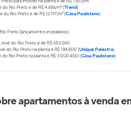
Preto para imóveis na planta é de R$ 7.833/m²
 do Rio Preto é de R$ 4.686/m² (
Trend
).
 do Rio Preto é de R$ 12.197/m² (
Casa Paulistano
).
io Preto (lançamentos imobiliários):
 José do Rio Preto é de R$ 653.240.
é do Rio Preto na planta é R$ 184.800 (
Unique Palestra
)
 do Rio Preto na planta é R$ 3.000.400 (
Casa Paulistano
)
obre apartamentos à venda em