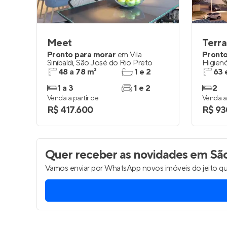
Meet
Terr
Pronto para morar
em
Vila
Pronto
Sinibaldi
,
São José do Rio Preto
Higienó
48 a 78 m²
1 e 2
63 
1 a 3
1 e 2
2
Venda a partir de
Venda a 
R$ 417.600
R$ 93
Quer receber as novidades
em São
Vamos enviar por WhatsApp novos imóveis do jeito qu