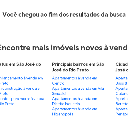
Você chegou ao fim dos resultados da busca
Encontre mais imóveis novos à vend
atus em São José do
Principais bairros em São
Cidad
José do Rio Preto
José 
m lançamento à venda em
Apartamentos à venda em
Aparta
Preto
Centro
Bassitt
 construção à venda em
Apartamentos à venda em Vila
Aparta
Preto
Sinibaldi
Catan
ontos para morar à venda
Apartamentos à venda em
Aparta
io Preto
Distrito Industrial
Barret
Apartamentos à venda em
Aparta
Higienópolis
Penápo