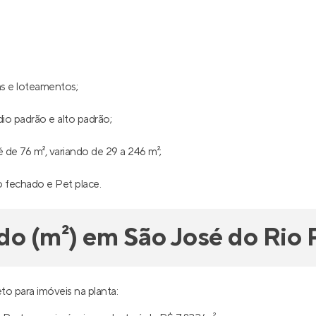
as e loteamentos;
io padrão e alto padrão;
de 76 m², variando de 29 a 246 m²;
io fechado e Pet place.
do (m²) em São José do Rio 
o para imóveis na planta: