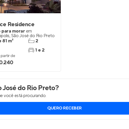
Entrar no Apto
ace Residence
 para morar
em
polis
,
São José do Rio Preto
e 81 m²
2
1 e 2
partir de
0.240
 José do Rio Preto
?
e você está procurando.
QUERO RECEBER