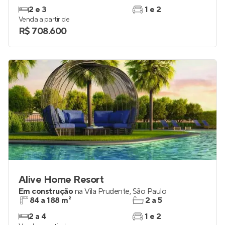
Palatium Ipiranga
Em construção
no
Ipiranga
,
São Paulo
57 e 85 m²
2
2 e 3
1 e 2
Venda a partir de
R$ 708.600
Alive Home Resort
Em construção
na
Vila Prudente
,
São Paulo