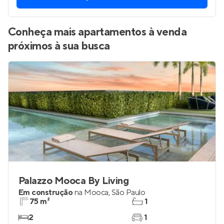
Vamos enviar por WhatsApp novos imóveis do jeito que
você está procurando.
QUERO RECEBER
Conheça mais apartamentos à venda
próximos à sua busca
Palazzo Mooca By Living
Em construção
na
Mooca
,
São Paulo