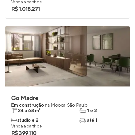
75 m²
1
2
1
Venda a partir de
R$ 1.018.271
Go Madre
Em construção
na
Mooca
,
São Paulo
24 a 68 m²
1 e 2