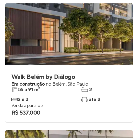
R$ 235.000
Walk Belém by Diálogo
Em construção
no
Belém
,
São Paulo
55 a 91 m²
2
2 e 3
até 2
Venda a partir de
R$ 537.000