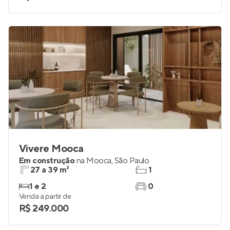
studio e 2
até 1
Venda a partir de
R$ 399.110
Vivere Mooca
Em construção
na
Mooca
,
São Paulo
27 a 39 m²
1
1 e 2
0
Venda a partir de