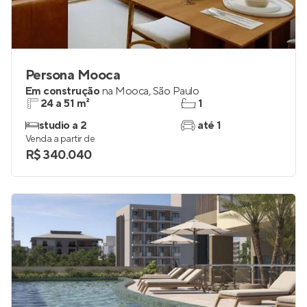
Persona Mooca
Em construção
na
Mooca
,
São Paulo
24 a 51 m²
1
studio a 2
até 1
Venda a partir de
R$ 340.040