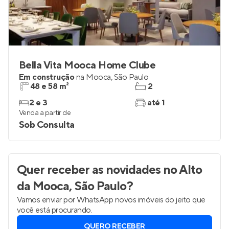
Bella Vita Mooca Home Clube
Em construção
na
Mooca
,
São Paulo
48 e 58 m²
2
2 e 3
até 1
Venda a partir de
Sob Consulta
Quer receber as novidades
no Alto
da Mooca, São Paulo
?