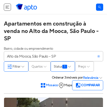
O Apto utiliza cookies.
Saiba mais
.
Tudo bem
Apartamentos em construção à
venda no Alto da Mooca, São Paulo -
SP
Bairro, cidade ou empreendimento
Filtrar
Quartos
Status
1
Preço
Ordenar
3 imóveis
por
Relevância
Mosaico
Mapa
COMPARAR