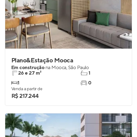
Plano&Estação Mooca
Em construção
na
Mooca
,
São Paulo
26 e 27 m²
1
1
0
Venda a partir de
R$ 217.244