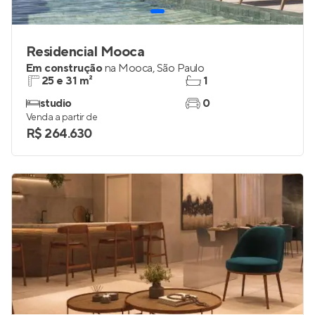
Residencial Mooca
Em construção
na
Mooca
,
São Paulo
25 e 31 m²
1
studio
0
Venda a partir de
R$ 264.630