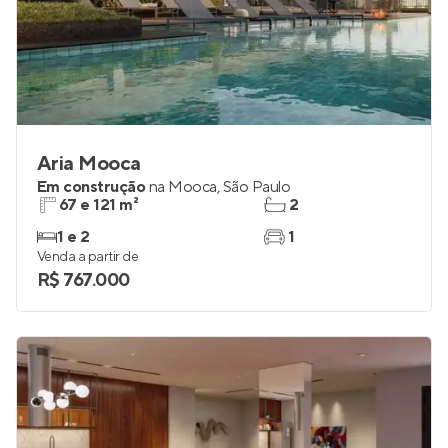
Aria Mooca
Em construção
na
Mooca
,
São Paulo
67 e 121 m²
2
1 e 2
1
Venda a partir de
R$ 767.000