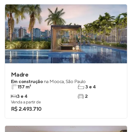
R$ 249.000
Madre
Em construção
na
Mooca
,
São Paulo
157 m²
3 e 4
3 e 4
2
Venda a partir de
R$ 2.493.710