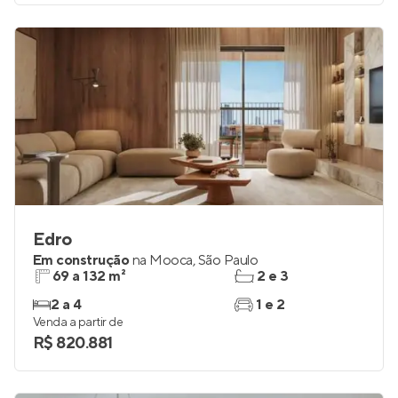
Venda a partir de
R$ 252.000
Edro
Em construção
na
Mooca
,
São Paulo
69 a 132 m²
2 e 3
2 a 4
1 e 2
Venda a partir de
R$ 820.881