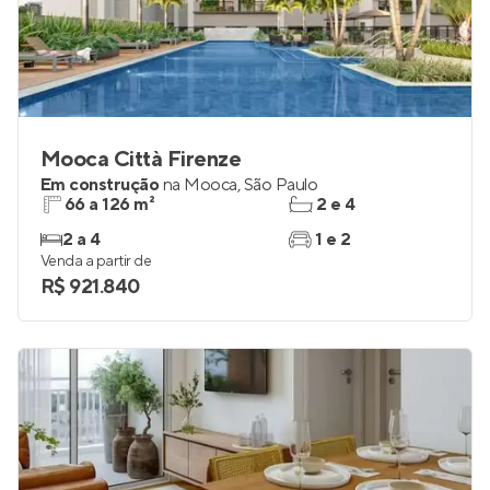
Mooca Città Firenze
Em construção
na
Mooca
,
São Paulo
66 a 126 m²
2 e 4
2 a 4
1 e 2
Venda a partir de
R$ 921.840