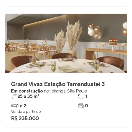
studio
0
Venda a partir de
R$ 528.060
Grand Vivaz Estação Tamanduateí 3
Em construção
no
Ipiranga
,
São Paulo
25 a 35 m²
1
1 e 2
0
Venda a partir de