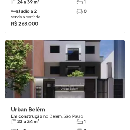
Supremo Parque da Mooca
Em construção
na
Mooca
,
São Paulo
24 a 39 m²
1
studio a 2
0
Venda a partir de
R$ 263.000
Urban Belém