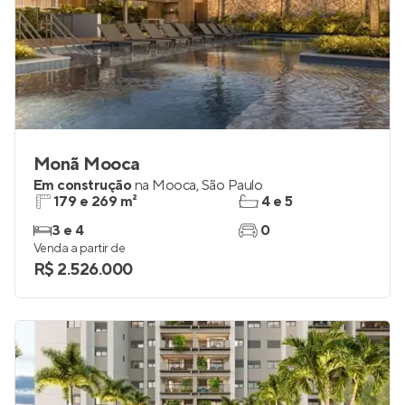
Monã Mooca
Em construção
na
Mooca
,
São Paulo
179 e 269 m²
4 e 5
3 e 4
0
Venda a partir de
R$ 2.526.000