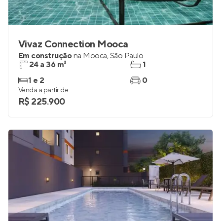
Vivaz Connection Mooca
Em construção
na
Mooca
,
São Paulo
24 a 36 m²
1
1 e 2
0
Venda a partir de
R$ 225.900