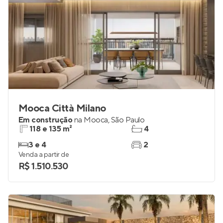
Mooca Città Milano
Em construção
na
Mooca
,
São Paulo
118 e 135 m²
4
3 e 4
2
Venda a partir de
R$ 1.510.530