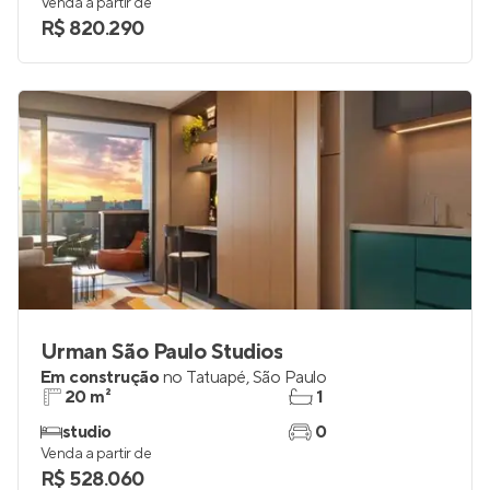
84 a 188 m²
2 a 5
2 a 4
1 e 2
Venda a partir de
R$ 820.290
Urman São Paulo Studios
Em construção
no
Tatuapé
,
São Paulo
20 m²
1