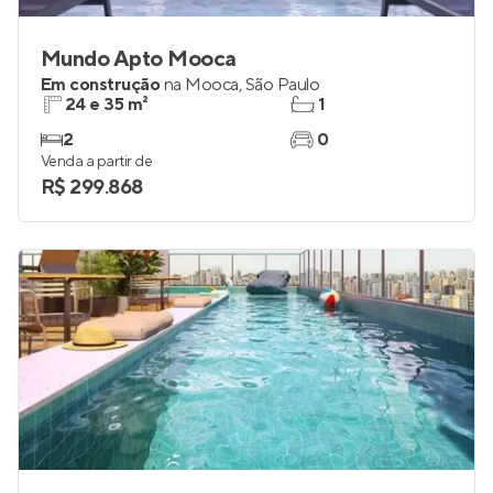
Mundo Apto Mooca
Em construção
na
Mooca
,
São Paulo
24 e 35 m²
1
2
0
Venda a partir de
R$ 299.868