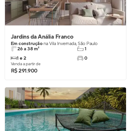
Jardins da Anália Franco
Em construção
na
Vila Invernada
,
São Paulo
26 a 38 m²
1
1 e 2
0
Venda a partir de
R$ 291.900