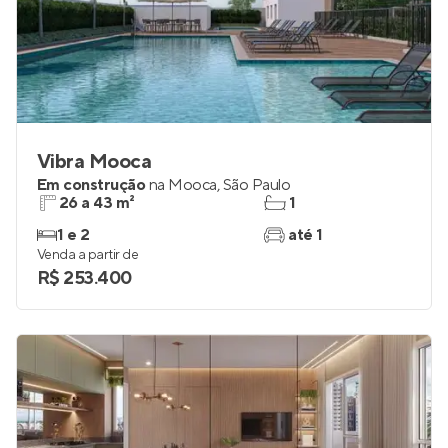
Vibra Mooca
Em construção
na
Mooca
,
São Paulo
26 a 43 m²
1
1 e 2
até 1
Venda a partir de
R$ 253.400