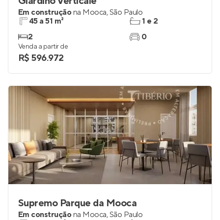
Giardino Verticale
Em construção
na
Mooca
,
São Paulo
45 a 51 m²
1 e 2
2
0
Venda a partir de
R$ 596.972