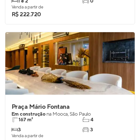
Em construção
no
Belém
,
São Paulo
23 a 34 m²
1
1 e 2
0
Venda a partir de
R$ 222.720
Praça Mário Fontana
Em construção
na
Mooca
,
São Paulo
167 m²
4