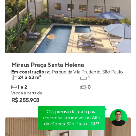
Miraus Praça Santa Helena
Em construção
no
Parque da Vila Prudente
,
São Paulo
24 a 63 m²
1
1 e 2
0
Venda a partir de
Olá, precisa de ajuda para
R$ 255.903
encontrar um imóvel no Alto
da Mooca, São Paulo - SP?