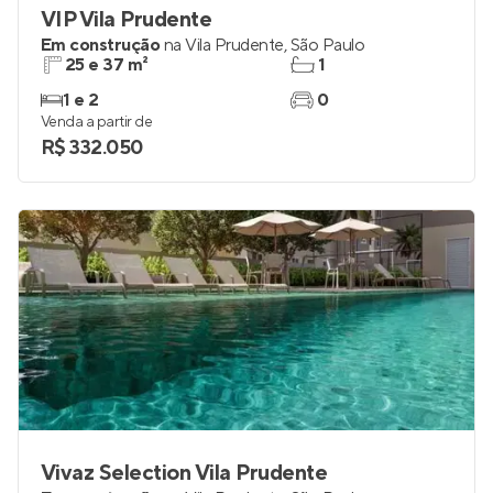
VIP Vila Prudente
Em construção
na
Vila Prudente
,
São Paulo
25 e 37 m²
1
1 e 2
0
Venda a partir de
R$ 332.050