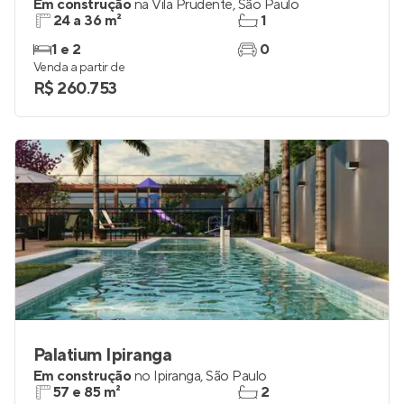
Vivaz Selection Vila Prudente
Em construção
na
Vila Prudente
,
São Paulo
24 a 36 m²
1
1 e 2
0
Venda a partir de
R$ 260.753