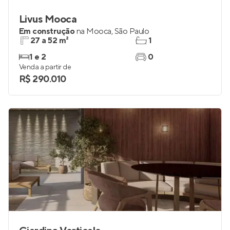
Livus Mooca
Em construção
na
Mooca
,
São Paulo
27 a 52 m²
1
1 e 2
0
Venda a partir de
R$ 290.010