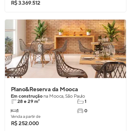
3
3
Venda a partir de
R$ 3.369.512
Plano&Reserva da Mooca
Em construção
na
Mooca
,
São Paulo
28 e 29 m²
1
1
0