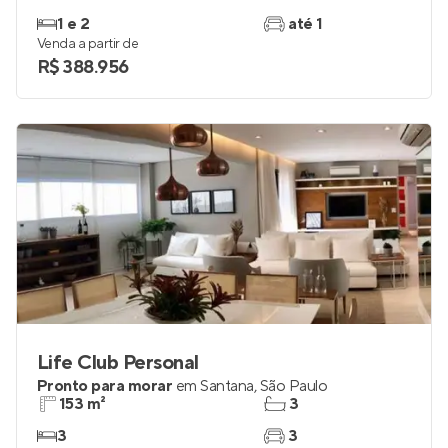
Place Paulicéia Due
Em construção
na
Vila Paulicéia
,
São Paulo
31 e 47 m²
1
1 e 2
até 1
Venda a partir de
R$ 388.956
Life Club Personal
Pronto para morar
em
Santana
,
São Paulo