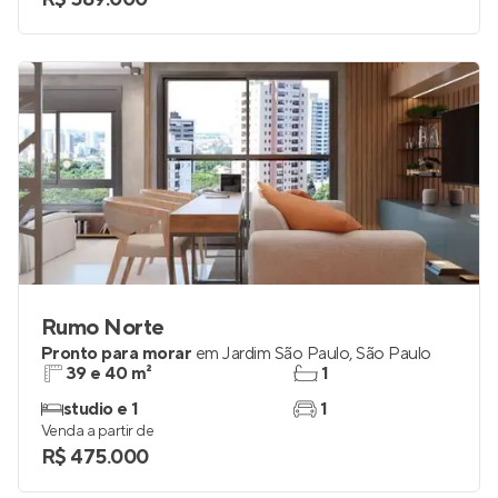
2 e 3
1 e 2
Venda a partir de
R$ 589.000
Rumo Norte
Pronto para morar
em
Jardim São Paulo
,
São Paulo
39 e 40 m²
1
studio e 1
1
Venda a partir de