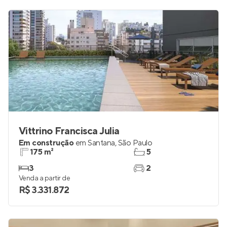
R$ 475.000
Vittrino Francisca Julia
Em construção
em
Santana
,
São Paulo
175 m²
5
3
2
Venda a partir de
R$ 3.331.872