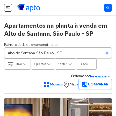
O Apto utiliza cookies.
Saiba mais
.
Tudo bem
Apartamentos na planta à venda em
Alto de Santana, São Paulo - SP
Bairro, cidade ou empreendimento
Filtrar
Quartos
Status
Preço
Ordenar
por
Relevância
Mosaico
Mapa
COMPARAR