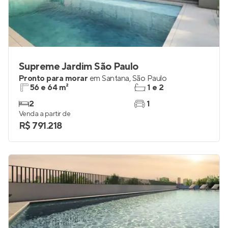
Supreme Jardim São Paulo
Pronto para morar
em
Santana
,
São Paulo
56 e 64 m²
1 e 2
2
1
Venda a partir de
R$ 791.218