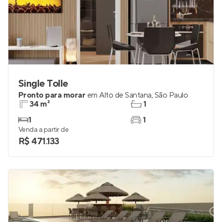
Single Tolle
Pronto para morar
em
Alto de Santana
,
São Paulo
34 m²
1
1
1
Venda a partir de
R$ 471.133