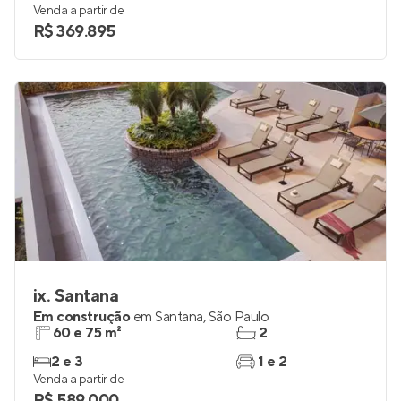
Em construção
em
Santana
,
São Paulo
39 m²
1
2
0
Venda a partir de
R$ 369.895
ix. Santana
Em construção
em
Santana
,
São Paulo
60 e 75 m²
2