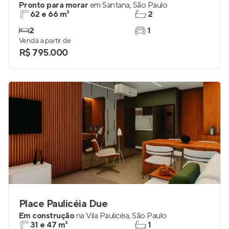
Onix Altos de Santana Prime
Pronto para morar
em
Santana
,
São Paulo
62 e 66 m²
2
2
1
Venda a partir de
R$ 795.000