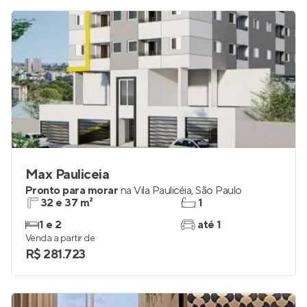
R$ 478.532
Max Pauliceia
Pronto para morar
na
Vila Paulicéia
,
São Paulo
32 e 37 m²
1
1 e 2
até 1
Venda a partir de
R$ 281.723