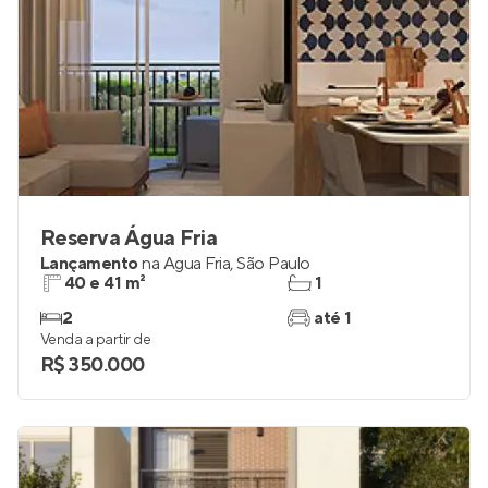
Reserva Água Fria
Lançamento
na
Água Fria
,
São Paulo
40 e 41 m²
1
2
até 1
Venda a partir de
R$ 350.000