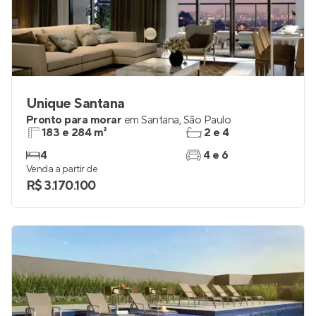
Unique Santana
Pronto para morar
em
Santana
,
São Paulo
183 e 284 m²
2 e 4
4
4 e 6
Venda a partir de
R$ 3.170.100