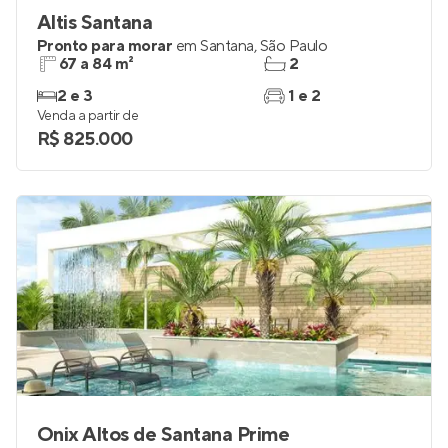
Altis Santana
Pronto para morar
em
Santana
,
São Paulo
67 a 84 m²
2
2 e 3
1 e 2
Venda a partir de
R$ 825.000