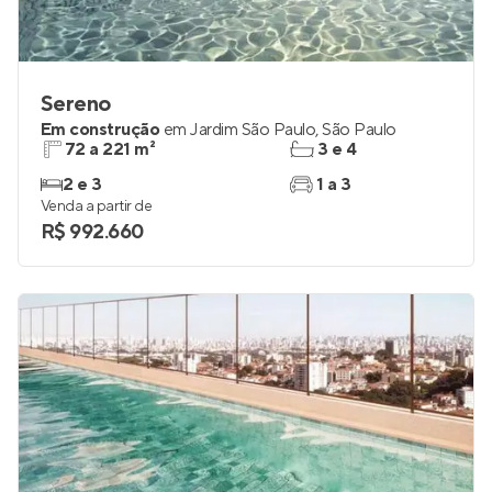
Sereno
Em construção
em
Jardim São Paulo
,
São Paulo
72 a 221 m²
3 e 4
2 e 3
1 a 3
Venda a partir de
R$ 992.660