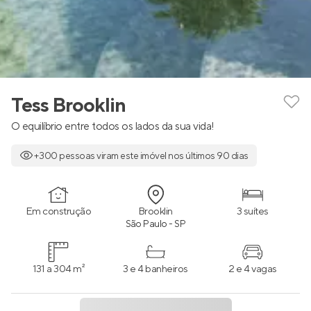
Tess Brooklin
O equilíbrio entre todos os lados da sua vida!
+300 pessoas viram este imóvel nos últimos 90 dias
Em construção
Brooklin
3 suítes
São Paulo - SP
131 a 304 m²
3 e 4 banheiros
2 e 4 vagas