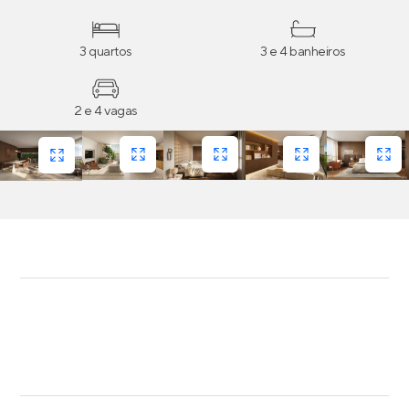
com persianas de enrolar nos dormitórios e mais.
3 quartos
3 e 4 banheiros
2 e 4 vagas