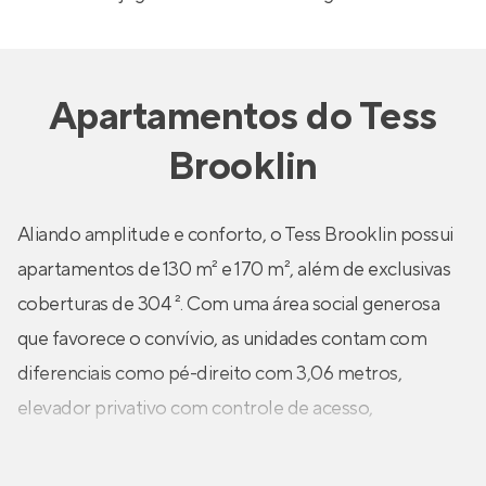
Apartamentos
do
Tess
Brooklin
Aliando amplitude e conforto, o Tess Brooklin possui
apartamentos de 130 m² e 170 m², além de exclusivas
coberturas de 304 ². Com uma área social generosa
que favorece o convívio, as unidades contam com
diferenciais como pé-direito com 3,06 metros,
elevador privativo com controle de acesso,
infraestrutura para ar-condicionado, floreiras com
irrigação automatizada, contrapiso acústico, caixilhos