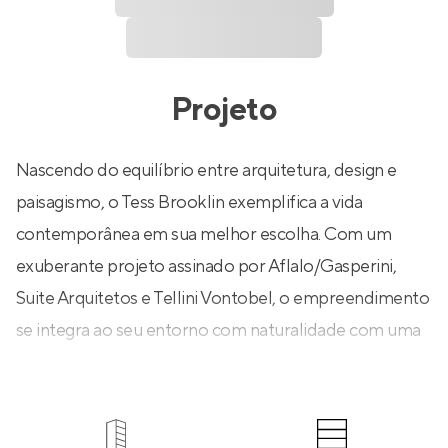
Projeto
Nascendo do equilíbrio entre arquitetura, design e
paisagismo, o Tess Brooklin exemplifica a vida
contemporânea em sua melhor escolha. Com um
exuberante projeto assinado por Aflalo/Gasperini,
Suite Arquitetos e Tellini Vontobel, o empreendimento
se integra ao seu entorno com naturalidade com uma
esbelta torre única se abre com quatro fachadas
conectadas a um núcleo central, dando movimento e
dinamismo que refletem a cidade.