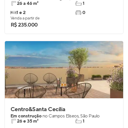
26 a 46 m²
1
1 e 2
0
Venda a partir de
R$ 235.000
Centro&Santa Cecília
Em construção
no
Campos Elíseos
,
São Paulo
26 e 35 m²
1