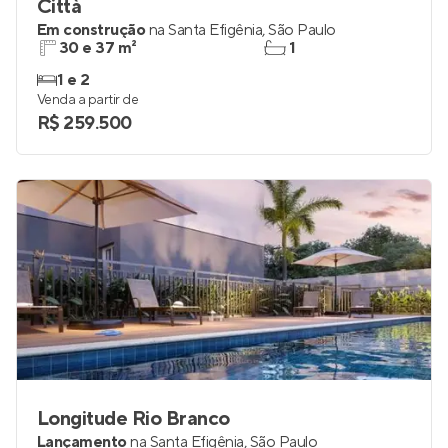
Città
Em construção
na
Santa Efigênia
,
São Paulo
30 e 37 m²
1
1 e 2
Venda a partir de
R$ 259.500
Longitude Rio Branco
Lançamento
na
Santa Efigênia
,
São Paulo