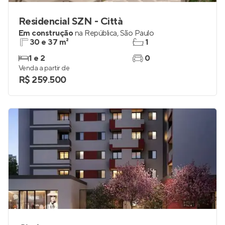
Residencial SZN - Città
Em construção
na
República
,
São Paulo
30 e 37 m²
1
1 e 2
0
Venda a partir de
R$ 259.500