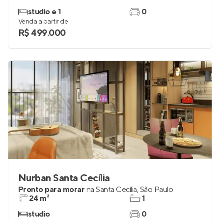
studio e 1
0
Venda a partir de
R$ 499.000
Nurban Santa Cecília
Pronto para morar
na
Santa Cecília
,
São Paulo
24 m²
1
studio
0