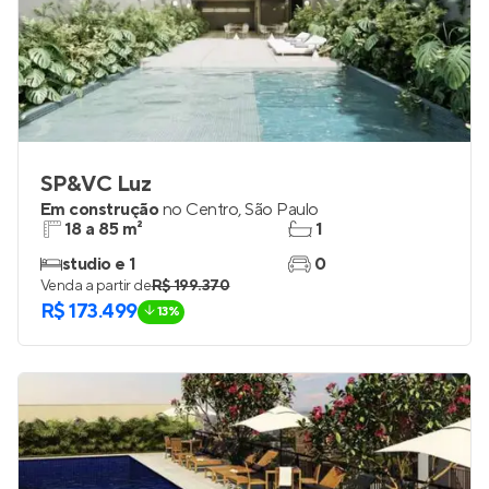
SP&VC Luz
Em construção
no
Centro
,
São Paulo
18 a 85 m²
1
studio e 1
0
Venda a partir de
R$ 199.370
R$ 173.499
13%