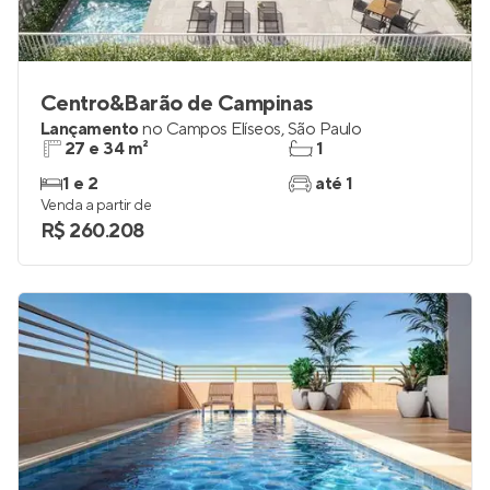
Centro&Barão de Campinas
Lançamento
no
Campos Elíseos
,
São Paulo
27 e 34 m²
1
1 e 2
até 1
Venda a partir de
R$ 260.208