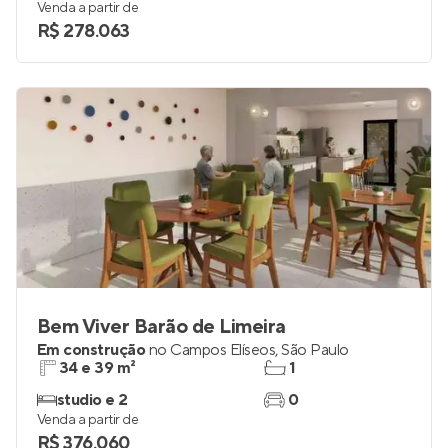
Venda a partir de
R$ 278.063
Bem Viver Barão de Limeira
Em construção
no
Campos Elíseos
,
São Paulo
34 e 39 m²
1
studio e 2
0
Venda a partir de
R$ 376.060