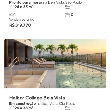
Pronto para morar
na
Bela Vista
,
São Paulo
24 e 35 m²
1
1
0
Venda a partir de
R$ 319.770
Helbor Collage Bela Vista
Em construção
na
Bela Vista
,
São Paulo
26 a 38 m²
1