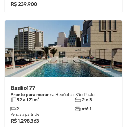
R$ 239.900
Basílio177
Pronto para morar
na
República
,
São Paulo
92 a 121 m²
2 e 3
2
até 1
Venda a partir de
R$ 1.298.363