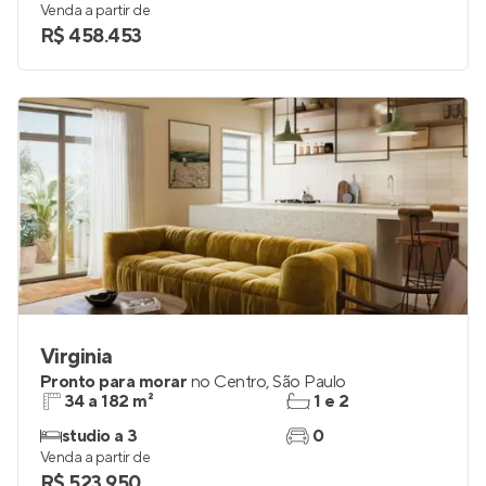
Venda a partir de
R$ 458.453
Virginia
Pronto para morar
no
Centro
,
São Paulo
34 a 182 m²
1 e 2
studio a 3
0
Venda a partir de
R$ 523.950