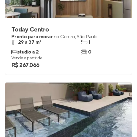
Today Centro
Pronto para morar
no
Centro
,
São Paulo
29 a 37 m²
1
studio a 2
0
Venda a partir de
R$ 267.066