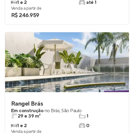
1 e 2
até 1
Venda a partir de
R$ 246.959
Rangel Brás
Em construção
no
Brás
,
São Paulo
29 e 39 m²
1
1 e 2
0
Venda a partir de