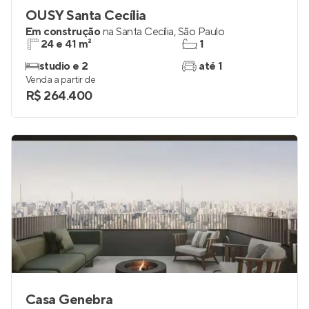
OUSY Santa Cecília
Em construção
na
Santa Cecília
,
São Paulo
24 e 41 m²
1
studio e 2
até 1
Venda a partir de
R$ 264.400
Casa Genebra