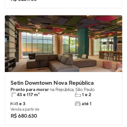
Setin Downtown Nova República
Pronto para morar
na
República
,
São Paulo
43 e 117 m²
1 e 2
1 e 3
até 1
Venda a partir de
R$ 680.630