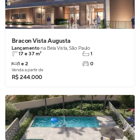
Bracon Vista Augusta
Lançamento
na
Bela Vista
,
São Paulo
17 e 37 m²
1
1 e 2
0
Venda a partir de
R$ 244.000