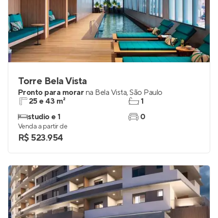
Torre Bela Vista
Pronto para morar
na
Bela Vista
,
São Paulo
25 e 43 m²
1
studio e 1
0
Venda a partir de
R$ 523.954