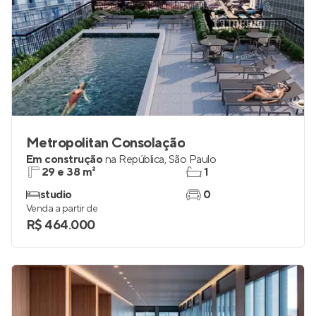
Metropolitan Consolação
Em construção
na
República
,
São Paulo
29 e 38 m²
1
studio
0
Venda a partir de
R$ 464.000