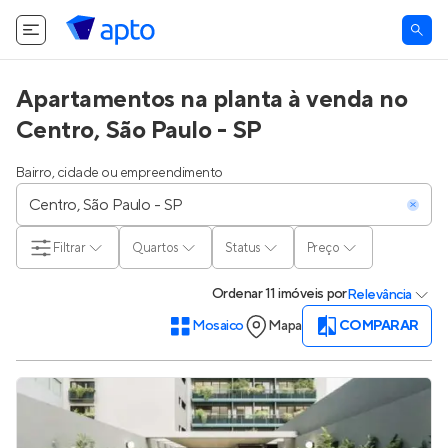
Apartamentos na planta à venda no
Centro, São Paulo - SP
Bairro, cidade ou empreendimento
Filtrar
Quartos
Status
Preço
Ordenar
11 imóveis
por
Relevância
Mosaico
Mapa
COMPARAR