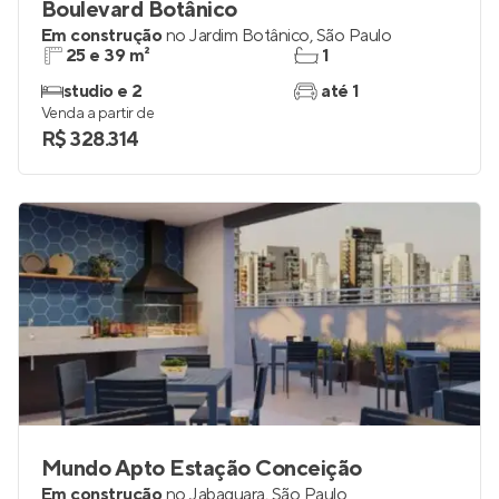
Boulevard Botânico
Em construção
no
Jardim Botânico
,
São Paulo
25 e 39 m²
1
studio e 2
até 1
Venda a partir de
R$ 328.314
Mundo Apto Estação Conceição
Em construção
no
Jabaquara
,
São Paulo