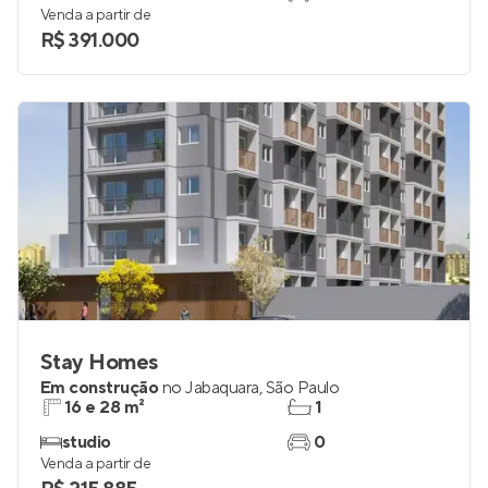
Venda a partir de
R$ 391.000
Stay Homes
Em construção
no
Jabaquara
,
São Paulo
16 e 28 m²
1
studio
0
Venda a partir de