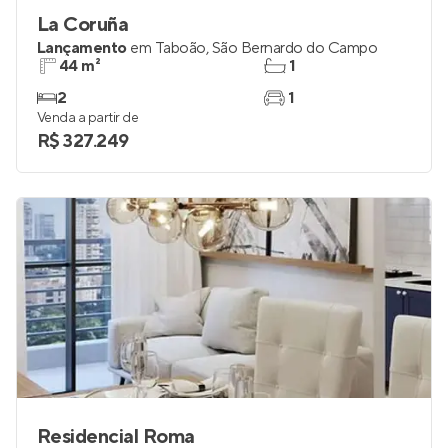
La Coruña
Lançamento
em
Taboão
,
São Bernardo do Campo
44 m²
1
2
1
Venda a partir de
R$ 327.249
Residencial Roma