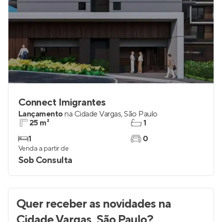
Connect Imigrantes
Lançamento
na
Cidade Vargas
,
São Paulo
25 m²
1
1
0
Venda a partir de
Sob Consulta
Quer receber as novidades
na
Cidade Vargas, São Paulo
?