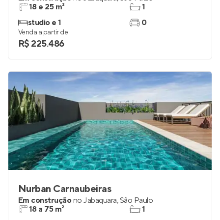
18 e 25 m²
1
studio e 1
0
Venda a partir de
R$ 225.486
Nurban Carnaubeiras
Em construção
no
Jabaquara
,
São Paulo
18 a 75 m²
1