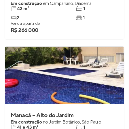
Em construção
em
Campanário
,
Diadema
42 m²
1
2
1
Venda a partir de
R$ 266.000
Manacá – Alto do Jardim
Em construção
no
Jardim Botânico
,
São Paulo
41 e 43 m²
1