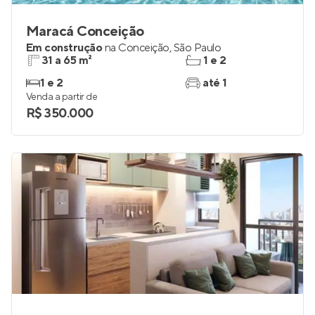
Maracá Conceição
Em construção
na
Conceição
,
São Paulo
31 a 65 m²
1 e 2
1 e 2
até 1
Venda a partir de
R$ 350.000