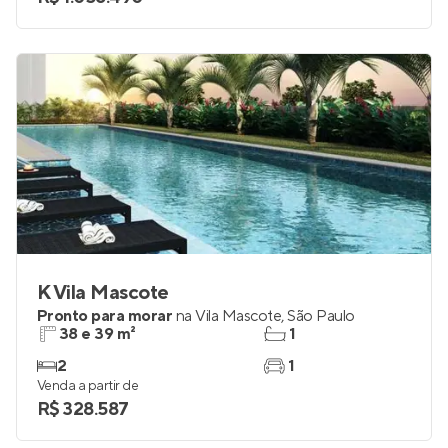
K Vila Mascote
Pronto para morar
na
Vila Mascote
,
São Paulo
38 e 39 m²
1
2
1
Venda a partir de
R$ 328.587