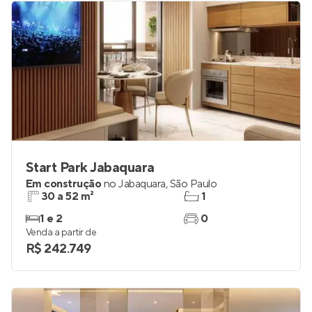
Start Park Jabaquara
Em construção
no
Jabaquara
,
São Paulo
30 a 52 m²
1
1 e 2
0
Venda a partir de
R$ 242.749