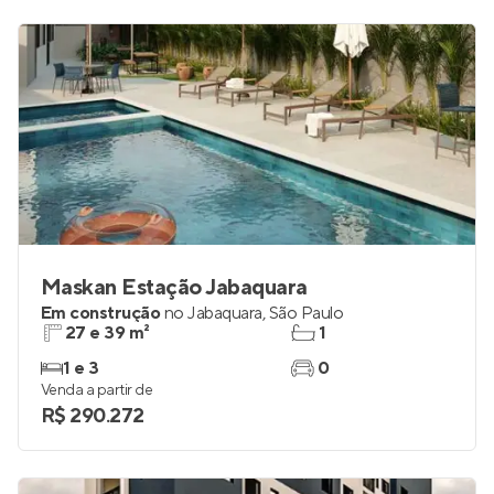
Maskan Estação Jabaquara
Em construção
no
Jabaquara
,
São Paulo
27 e 39 m²
1
1 e 3
0
Venda a partir de
R$ 290.272