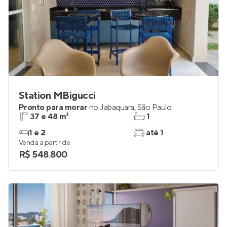
Station MBigucci
Pronto para morar
no
Jabaquara
,
São Paulo
37 e 48 m²
1
1 e 2
até 1
Venda a partir de
R$ 548.800