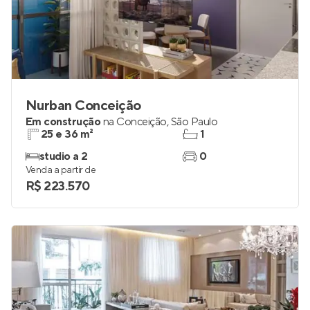
Nurban Conceição
Em construção
na
Conceição
,
São Paulo
25 e 36 m²
1
studio a 2
0
Venda a partir de
R$ 223.570