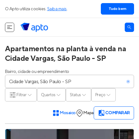
O Apto utiliza cookies.
Saiba mais
.
Tudo bem
Apartamentos na planta à venda na
Cidade Vargas, São Paulo - SP
Bairro, cidade ou empreendimento
Filtrar
Quartos
Status
Preço
Mosaico
Mapa
COMPARAR