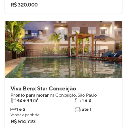
R$ 320.000
Viva Benx Star Conceição
Pronto para morar
na
Conceição
,
São Paulo
42 e 44 m²
1 e 2
1 e 2
até 1
Venda a partir de
R$ 514.723