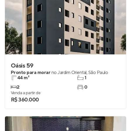
Oásis 59
Pronto para morar
no
Jardim Oriental
,
São Paulo
44 m²
1
2
0
Venda a partir de
R$ 360.000