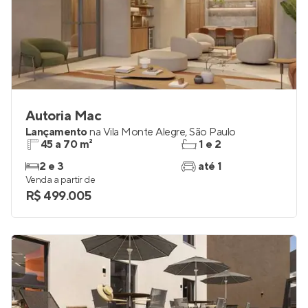
Autoria Mac
Lançamento
na
Vila Monte Alegre
,
São Paulo
45 a 70 m²
1 e 2
2 e 3
até 1
Venda a partir de
R$ 499.005