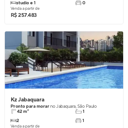
studio e 1
0
Venda a partir de
R$ 257.483
Kz Jabaquara
Pronto para morar
no
Jabaquara
,
São Paulo
42 m²
1
2
1
Venda a partir de