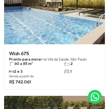
Wish 675
Pronto para morar
na
Vila da Saúde
,
São Paulo
60 a 85 m²
2
2 e 3
1
Venda a partir de
R$ 742.061