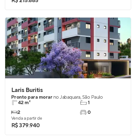
R$ 215.885
Laris Buritis
Pronto para morar
no
Jabaquara
,
São Paulo
42 m²
1
2
0
Venda a partir de
R$ 379.940