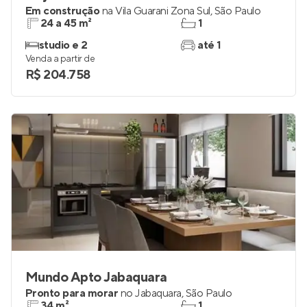
Em construção
na
Vila Guarani Zona Sul
,
São Paulo
24 a 45 m²
1
studio e 2
até 1
Venda a partir de
R$ 204.758
Mundo Apto Jabaquara
Pronto para morar
no
Jabaquara
,
São Paulo
34 m²
1