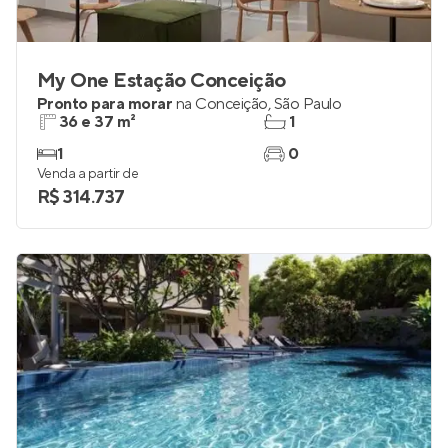
My One Estação Conceição
Pronto para morar
na
Conceição
,
São Paulo
36 e 37 m²
1
1
0
Venda a partir de
R$ 314.737