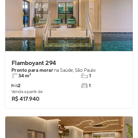
Flamboyant 294
Pronto para morar
na
Saúde
,
São Paulo
34 m²
1
2
1
Venda a partir de
R$ 417.940