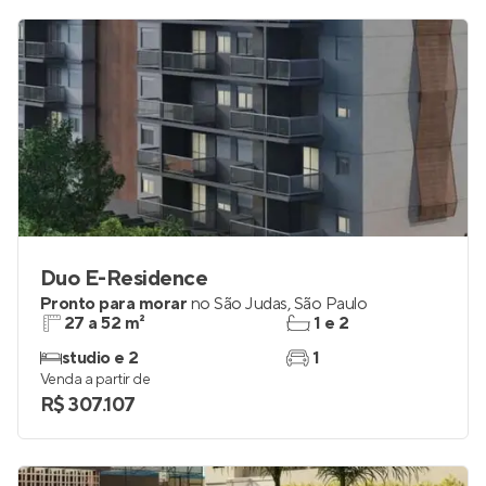
Duo E-Residence
Pronto para morar
no
São Judas
,
São Paulo
27 a 52 m²
1 e 2
studio e 2
1
Venda a partir de
R$ 307.107