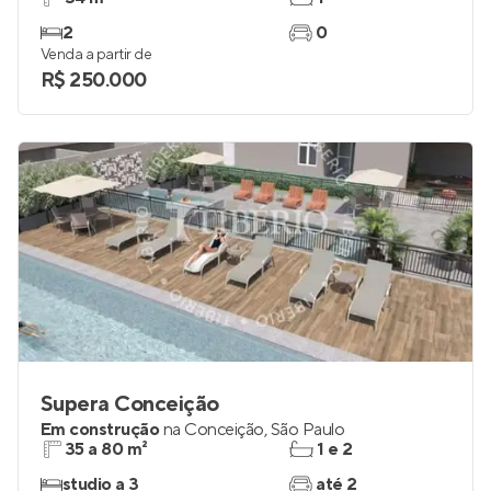
2
0
Venda a partir de
R$ 250.000
Supera Conceição
Em construção
na
Conceição
,
São Paulo
35 a 80 m²
1 e 2
studio a 3
até 2