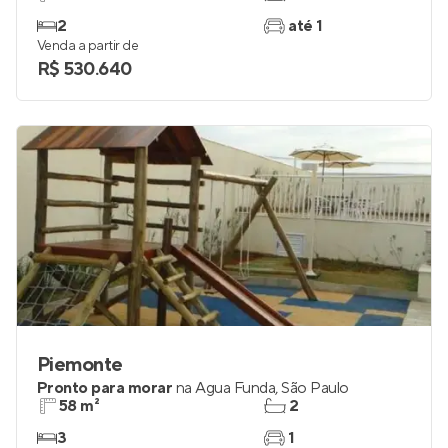
2
até 1
Venda a partir de
R$ 530.640
Piemonte
Pronto para morar
na
Água Funda
,
São Paulo
58 m²
2
3
1