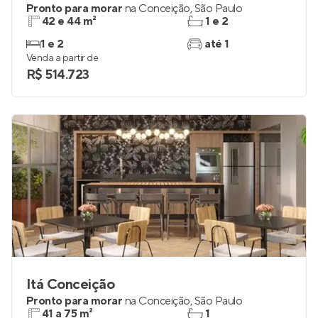
Pronto para morar
na
Conceição
,
São Paulo
42 e 44 m²
1 e 2
1 e 2
até 1
Venda a partir de
R$ 514.723
Itá Conceição
Pronto para morar
na
Conceição
,
São Paulo
41 a 75 m²
1