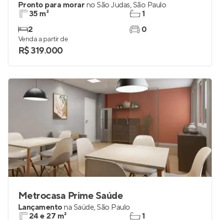
Pronto para morar
no
São Judas
,
São Paulo
35 m²
1
2
0
Venda a partir de
R$ 319.000
Metrocasa Prime Saúde
Lançamento
na
Saúde
,
São Paulo
24 e 27 m²
1