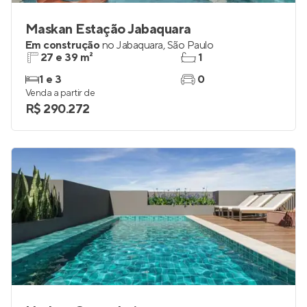
Maskan Estação Jabaquara
Em construção
no
Jabaquara
,
São Paulo
27 e 39 m²
1
1 e 3
0
Venda a partir de
R$ 290.272