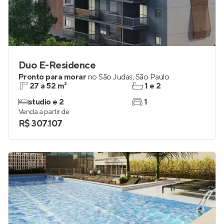
Duo E-Residence
Pronto para morar
no
São Judas
,
São Paulo
27 a 52 m²
1 e 2
studio e 2
1
Venda a partir de
R$ 307.107