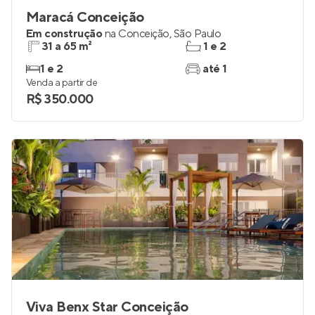
Maracá Conceição
Em construção
na
Conceição
,
São Paulo
31 a 65 m²
1 e 2
1 e 2
até 1
Venda a partir de
R$ 350.000
Viva Benx Star Conceição