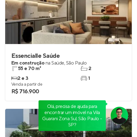
Essencialle Saúde
Em construção
na
Saúde
,
São Paulo
55 e 70 m²
2
2 e 3
1
Venda a partir de
R$ 716.900
Olá, precisa de ajuda para
encontrar um imóvel na Vila
Guarani Zona Sul, São Paulo -
SP?