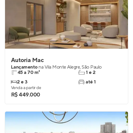
Autoria Mac
Lançamento
na
Vila Monte Alegre
,
São Paulo
45 a 70 m²
1 e 2
2 e 3
até 1
Venda a partir de
R$ 449.000