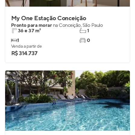
My One Estação Conceição
Pronto para morar
na
Conceição
,
São Paulo
36 e 37 m²
1
1
0
Venda a partir de
R$ 314.737