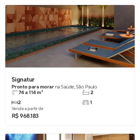
Signatur
Pronto para morar
na
Saúde
,
São Paulo
74 a 114 m²
2
2
1
Venda a partir de
R$ 968.183