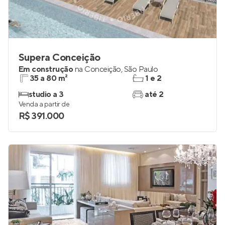
Supera Conceição
Em construção
na
Conceição
,
São Paulo
35 a 80 m²
1 e 2
studio a 3
até 2
Venda a partir de
R$ 391.000