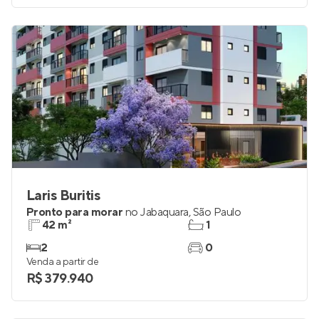
Laris Buritis
Pronto para morar
no
Jabaquara
,
São Paulo
42 m²
1
2
0
Venda a partir de
R$ 379.940