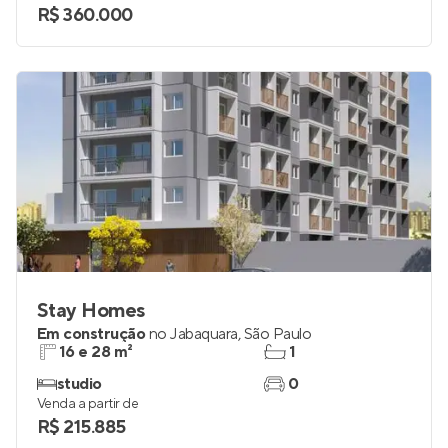
R$ 360.000
Stay Homes
Em construção
no
Jabaquara
,
São Paulo
16 e 28 m²
1
studio
0
Venda a partir de
R$ 215.885