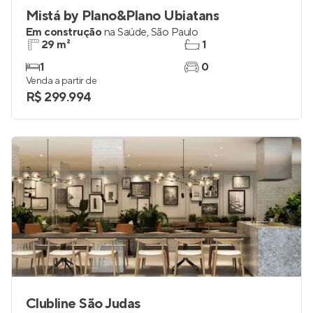
Mistá by Plano&Plano Ubiatans
Em construção
na
Saúde
,
São Paulo
29 m²
1
1
0
Venda a partir de
R$ 299.994
Clubline São Judas