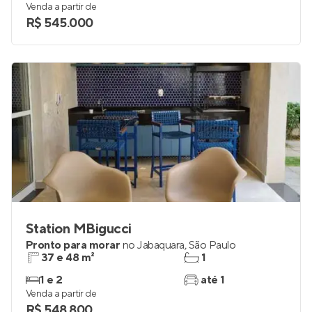
Venda a partir de
R$ 545.000
Station MBigucci
Pronto para morar
no
Jabaquara
,
São Paulo
37 e 48 m²
1
1 e 2
até 1
Venda a partir de
R$ 548.800