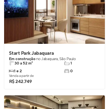
Start Park Jabaquara
Em construção
no
Jabaquara
,
São Paulo
30 a 52 m²
1
1 e 2
0
Venda a partir de
R$ 242.749