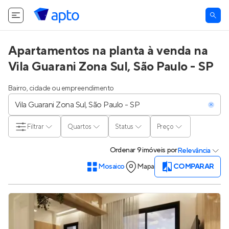
Apartamentos na planta à venda na
Vila Guarani Zona Sul, São Paulo - SP
Bairro, cidade ou empreendimento
Filtrar
Quartos
Status
Preço
Ordenar
9 imóveis
por
Relevância
Mosaico
Mapa
COMPARAR