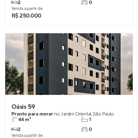
2
0
Venda a partir de
R$ 250.000
Oásis 59
Pronto para morar
no
Jardim Oriental
,
São Paulo
44 m²
1
2
0
Venda a partir de