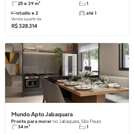
25 e 39 m²
1
studio e 2
até 1
Venda a partir de
R$ 328.314
Mundo Apto Jabaquara
Pronto para morar
no
Jabaquara
,
São Paulo
34 m²
1