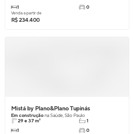
1
0
Venda a partir de
R$ 234.400
Mistá by Plano&Plano Tupinás
Em construção
na
Saúde
,
São Paulo
29 e 37 m²
1
1
0