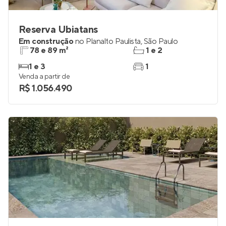
Reserva Ubiatans
Em construção
no
Planalto Paulista
,
São Paulo
78 e 89 m²
1 e 2
1 e 3
1
Venda a partir de
R$ 1.056.490