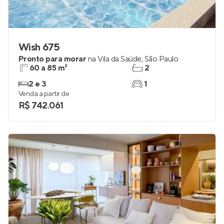
Wish 675
Pronto para morar
na
Vila da Saúde
,
São Paulo
60 a 85 m²
2
2 e 3
1
Venda a partir de
R$ 742.061