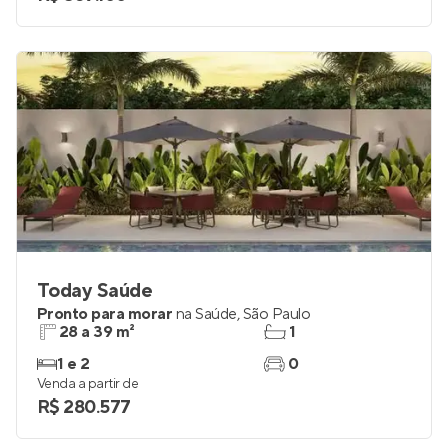
Today Saúde
Pronto para morar
na
Saúde
,
São Paulo
28 a 39 m²
1
1 e 2
0
Venda a partir de
R$ 280.577