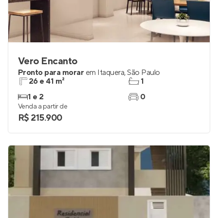
Vero Encanto
Pronto para morar
em
Itaquera
,
São Paulo
26 e 41 m²
1
1 e 2
0
Venda a partir de
R$ 215.900