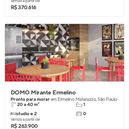
Venda a partir de
R$ 370.616
DOMO Mirante Ermelino
Pronto para morar
em
Ermelino Matarazzo
,
São Paulo
20 a 40 m²
1
studio e 2
0
Venda a partir de
R$ 263.900