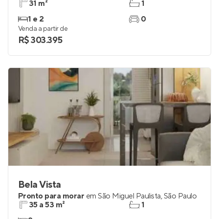
31 m²
1
1 e 2
0
Venda a partir de
R$ 303.395
Bela Vista
Pronto para morar
em
São Miguel Paulista
,
São Paulo
35 a 53 m²
1