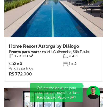
Home Resort Astorga by Diálogo
Pronto para morar
na
Vila Guilhermina
,
São Paulo
72 a 110 m²
2 e 3
2 e 3
1 e 2
Venda a partir de
R$ 772.000
Olá, precisa de ajuda para
encontrar um imóvel no Itaim
Paulista, São Paulo - SP?