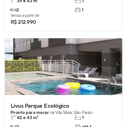
39 e 43 m²
1
2
1
Venda a partir de
R$ 212.990
Livus Parque Ecológico
Pronto para morar
na
Vila Sílvia
,
São Paulo
42 e 43 m²
1
2
até 1