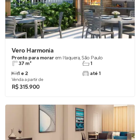
Vero Harmonia
Pronto para morar
em
Itaquera
,
São Paulo
37 m²
1
1 e 2
até 1
Venda a partir de
R$ 315.900