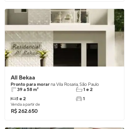
All Bekaa
Pronto para morar
na
Vila Rosaria
,
São Paulo
39 a 58 m²
1 e 2
1 e 2
1
Venda a partir de
R$ 262.650