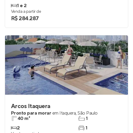
1 e 2
Venda a partir de
R$ 284.287
Arcos Itaquera
Pronto para morar
em
Itaquera
,
São Paulo
40 m²
1
2
1