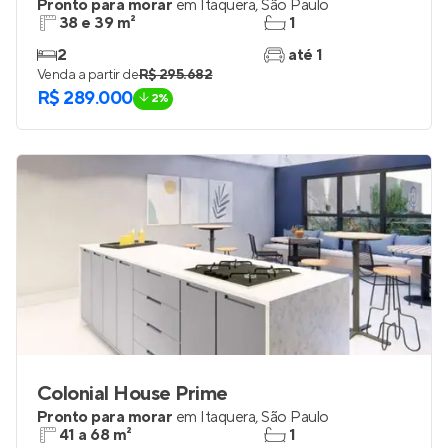
Pronto para morar
em
Itaquera
,
São Paulo
38 e 39 m²
1
2
até 1
Venda a partir de
R$ 295.682
R$ 289.000
2%
Colonial House Prime
Pronto para morar
em
Itaquera
,
São Paulo
41 a 68 m²
1