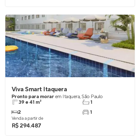
Viva Smart Itaquera
Pronto para morar
em
Itaquera
,
São Paulo
39 e 41 m²
1
2
1
Venda a partir de
R$ 294.487