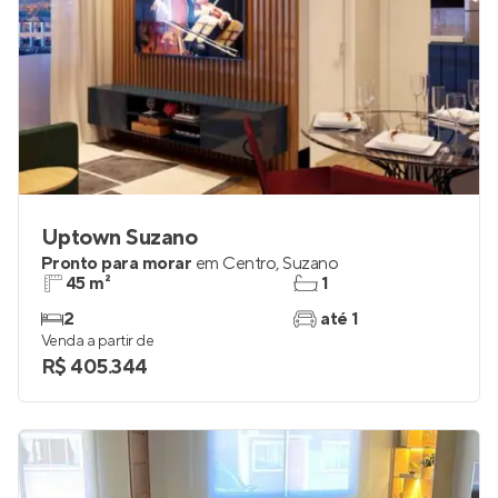
Uptown Suzano
Pronto para morar
em
Centro
,
Suzano
45 m²
1
2
até 1
Venda a partir de
R$ 405.344