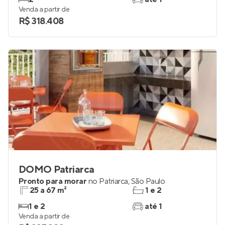
Venda a partir de
R$ 318.408
DOMO Patriarca
Pronto para morar
no
Patriarca
,
São Paulo
25 a 67 m²
1 e 2
1 e 2
até 1
Venda a partir de