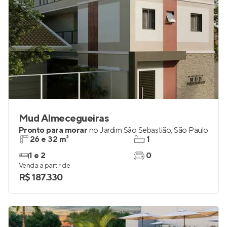
Mud Almecegueiras
Pronto para morar
no
Jardim São Sebastião
,
São Paulo
26 e 32 m²
1
1 e 2
0
Venda a partir de
R$ 187.330