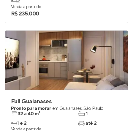
2
Venda a partir de
R$ 235.000
Full Guaianases
Pronto para morar
em
Guaianases
,
São Paulo
32 a 40 m²
1
1 e 2
até 2
Venda a partir de