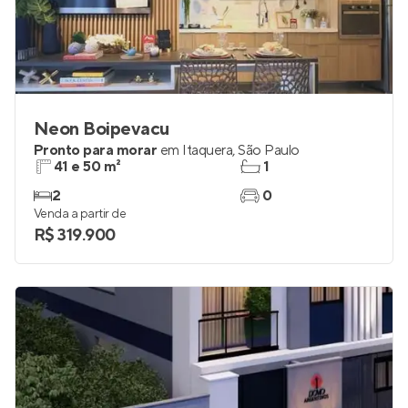
Neon Boipevacu
Pronto para morar
em
Itaquera
,
São Paulo
41 e 50 m²
1
2
0
Venda a partir de
R$ 319.900