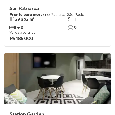
Sur Patriarca
Pronto para morar
no
Patriarca
,
São Paulo
29 a 52 m²
1
1 e 2
0
Venda a partir de
R$ 185.000
Station Garden