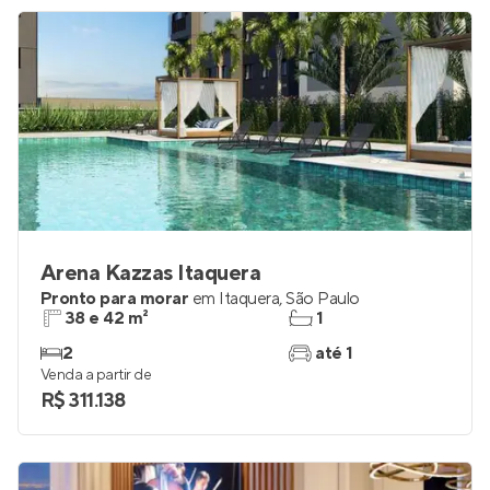
Arena Kazzas Itaquera
Pronto para morar
em
Itaquera
,
São Paulo
38 e 42 m²
1
2
até 1
Venda a partir de
R$ 311.138