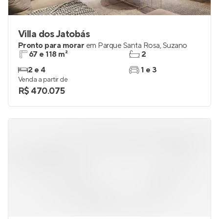
Villa dos Jatobás
Pronto para morar
em
Parque Santa Rosa
,
Suzano
67 e 118 m²
2
2 e 4
1 e 3
Venda a partir de
R$ 470.075