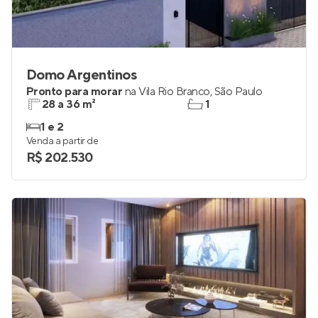
Domo Argentinos
Pronto para morar
na
Vila Rio Branco
,
São Paulo
28 a 36 m²
1
1 e 2
Venda a partir de
R$ 202.530