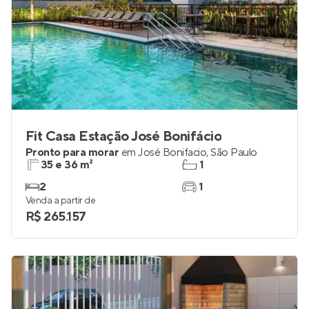
Fit Casa Estação José Bonifácio
Pronto para morar
em
José Bonifacio
,
São Paulo
35 e 36 m²
1
2
1
Venda a partir de
R$ 265.157