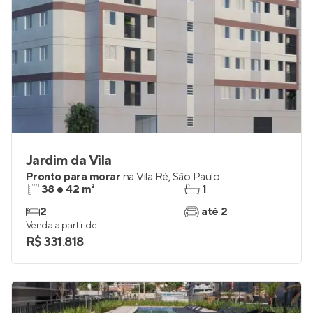
Jardim da Vila
Pronto para morar
na
Vila Ré
,
São Paulo
38 e 42 m²
1
2
até 2
Venda a partir de
R$ 331.818