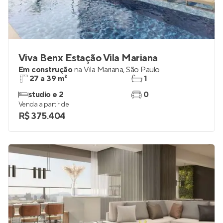
Viva Benx Estação Vila Mariana
Em construção
na
Vila Mariana
,
São Paulo
27 a 39 m²
1
studio e 2
0
Venda a partir de
R$ 375.404