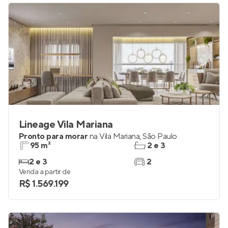
Lineage Vila Mariana
Pronto para morar
na
Vila Mariana
,
São Paulo
95 m²
2 e 3
2 e 3
2
Venda a partir de
R$ 1.569.199