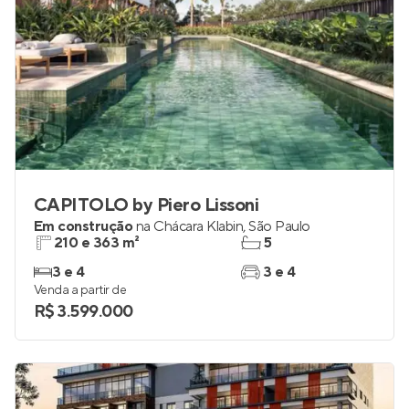
CAPITOLO by Piero Lissoni
Em construção
na
Chácara Klabin
,
São Paulo
210 e 363 m²
5
3 e 4
3 e 4
Venda a partir de
R$ 3.599.000