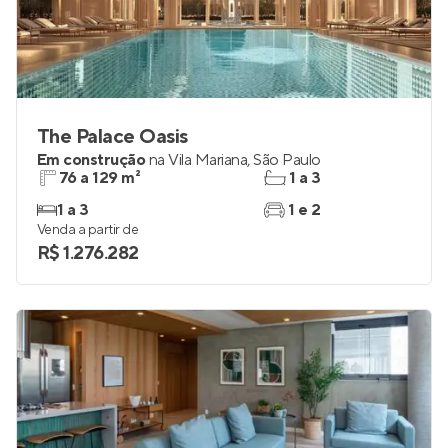
The Palace Oasis
Em construção
na
Vila Mariana
,
São Paulo
76 a 129 m²
1 a 3
1 a 3
1 e 2
Venda a partir de
R$ 1.276.282