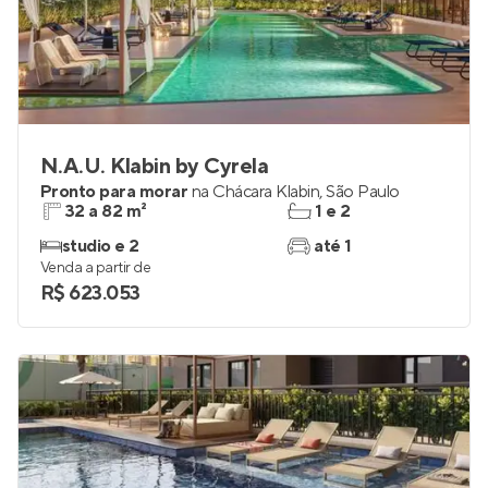
N.A.U. Klabin by Cyrela
Pronto para morar
na
Chácara Klabin
,
São Paulo
32 a 82 m²
1 e 2
studio e 2
até 1
Venda a partir de
R$ 623.053