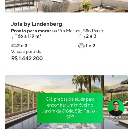
Jota by Lindenberg
Pronto para morar
na
Vila Mariana
,
São Paulo
66 a 119 m²
2 e 3
2 e 3
1 e 2
Venda a partir de
R$ 1.442.200
Olá, precisa de ajuda para
encontrar um imóvel no
Jardim da Glória, São Paulo -
SP?