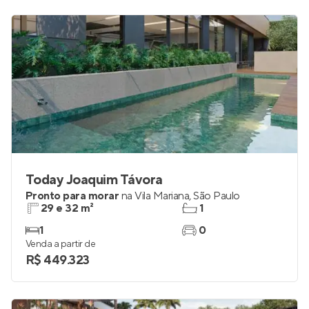
Today Joaquim Távora
Pronto para morar
na
Vila Mariana
,
São Paulo
29 e 32 m²
1
1
0
Venda a partir de
R$ 449.323