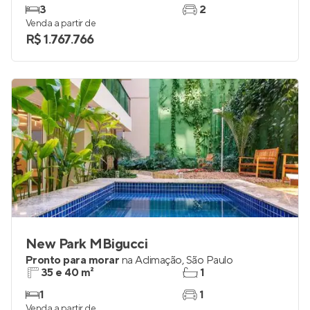
3
2
Venda a partir de
R$ 1.767.766
New Park MBigucci
Pronto para morar
na
Aclimação
,
São Paulo
35 e 40 m²
1
1
1
Venda a partir de