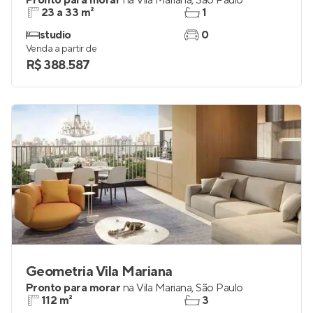
Pronto para morar
na
Vila Mariana
,
São Paulo
23 a 33 m²
1
studio
0
Venda a partir de
R$ 388.587
Geometria Vila Mariana
Pronto para morar
na
Vila Mariana
,
São Paulo
112 m²
3