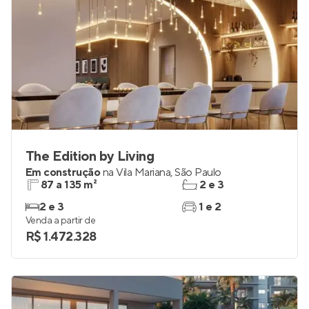
The Edition by Living
Em construção
na
Vila Mariana
,
São Paulo
87 a 135 m²
2 e 3
2 e 3
1 e 2
Venda a partir de
R$ 1.472.328