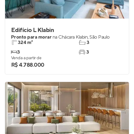
Edifício L Klabin
Pronto para morar
na
Chácara Klabin
,
São Paulo
324 m²
3
3
3
Venda a partir de
R$ 4.788.000