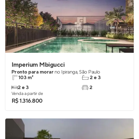
Imperium Mbigucci
Pronto para morar
no
Ipiranga
,
São Paulo
103 m²
2 e 3
2 e 3
2
Venda a partir de
R$ 1.316.800