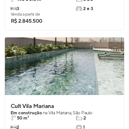
3
2 e 3
Venda a partir de
R$ 2.845.500
Cult Vila Mariana
Em construção
na
Vila Mariana
,
São Paulo
50 m²
2
2
1