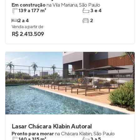
Em construção
na
Vila Mariana
,
São Paulo
139 a 177 m²
3 e 4
2 a 4
2
Venda a partir de
R$ 2.413.509
Lasar Chácara Klabin Autoral
Pronto para morar
na
Chácara Klabin
,
São Paulo
140 a 315 m²
3 a 5