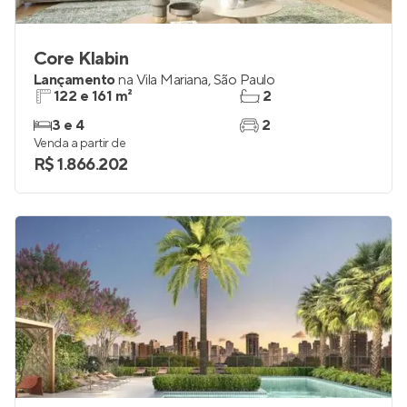
Core Klabin
Lançamento
na
Vila Mariana
,
São Paulo
122 e 161 m²
2
3 e 4
2
Venda a partir de
R$ 1.866.202