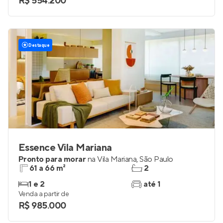
R$ 554.200
Destaque
Essence Vila Mariana
Pronto para morar
na
Vila Mariana
,
São Paulo
61 a 66 m²
2
1 e 2
até 1
Venda a partir de
R$ 985.000