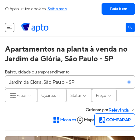
O Apto utiliza cookies.
Saiba mais
.
Tudo bem
Apartamentos na planta à venda no
Jardim da Glória, São Paulo - SP
Bairro, cidade ou empreendimento
Filtrar
Quartos
Status
Preço
Ordenar
por
Relevância
Mosaico
Mapa
COMPARAR