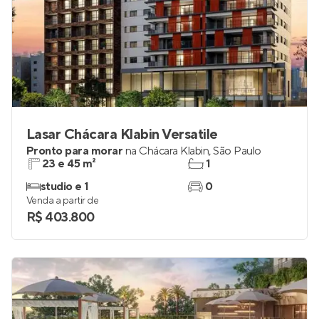
Lasar Chácara Klabin Versatile
Pronto para morar
na
Chácara Klabin
,
São Paulo
23 e 45 m²
1
studio e 1
0
Venda a partir de
R$ 403.800