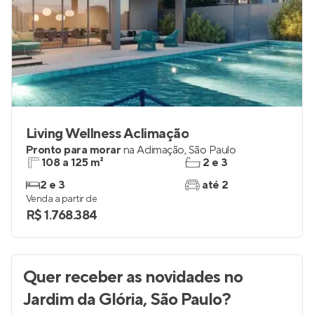
Living Wellness Aclimação
Pronto para morar
na
Aclimação
,
São Paulo
108 a 125 m²
2 e 3
2 e 3
até 2
Venda a partir de
R$ 1.768.384
Quer receber as novidades
no
Jardim da Glória, São Paulo
?