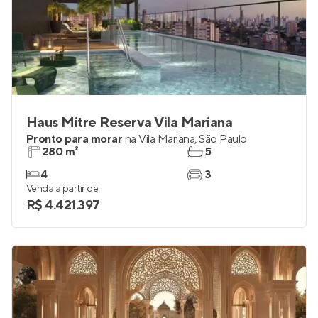
Haus Mitre Reserva Vila Mariana
Pronto para morar
na
Vila Mariana
,
São Paulo
280 m²
5
4
3
Venda a partir de
R$ 4.421.397