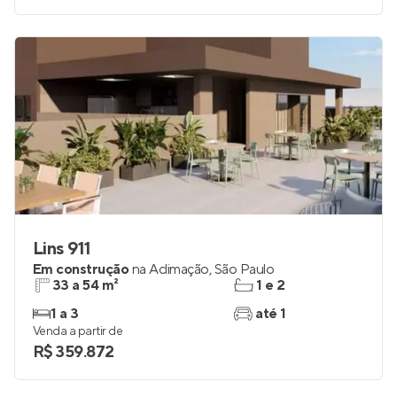
Lins 911
Em construção
na
Aclimação
,
São Paulo
33 a 54 m²
1 e 2
1 a 3
até 1
Venda a partir de
R$ 359.872