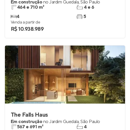
Em construção
no
Jardim Guedala
,
São Paulo
464 e 710 m²
4 e 6
4
5
Venda a partir de
R$ 10.938.989
The Falls Haus
Em construção
no
Jardim Guedala
,
São Paulo
567 e 691 m²
4