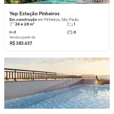
Yep Estação Pinheiros
Em construção
em
Pinheiros
,
São Paulo
24 e 28 m²
1
1
0
Venda a partir de
R$ 383.637