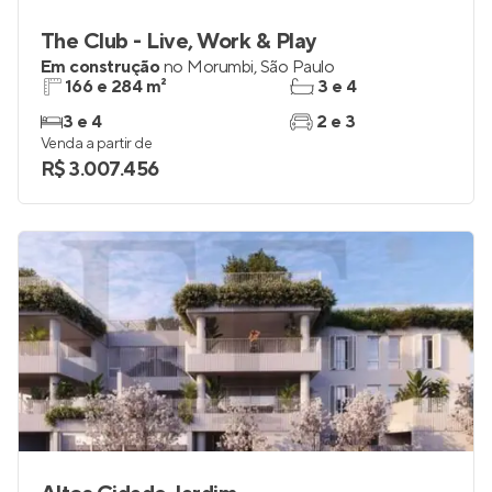
The Club - Live, Work & Play
Em construção
no
Morumbi
,
São Paulo
166 e 284 m²
3 e 4
3 e 4
2 e 3
Venda a partir de
R$ 3.007.456