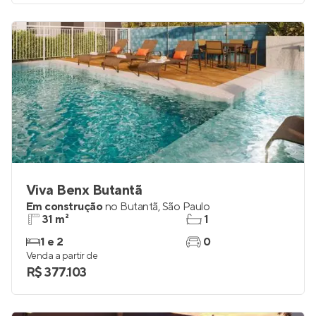
Viva Benx Butantã
Em construção
no
Butantã
,
São Paulo
31 m²
1
1 e 2
0
Venda a partir de
R$ 377.103