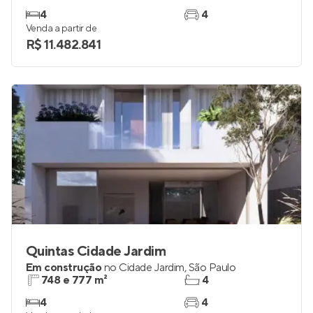
4
4
Venda a partir de
R$ 11.482.841
Quintas Cidade Jardim
Em construção
no
Cidade Jardim
,
São Paulo
748 e 777 m²
4
4
4