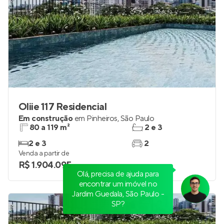
Oliie 117 Residencial
Em construção
em
Pinheiros
,
São Paulo
80 a 119 m²
2 e 3
2 e 3
2
Venda a partir de
R$ 1.904.095
Olá, precisa de ajuda para
encontrar um imóvel no
Jardim Guedala, São Paulo -
SP?