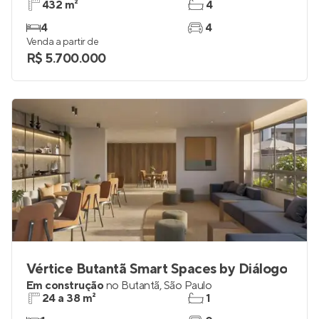
432 m²
4
4
4
Venda a partir de
R$ 5.700.000
Vértice Butantã Smart Spaces by Diálogo
Em construção
no
Butantã
,
São Paulo
24 a 38 m²
1