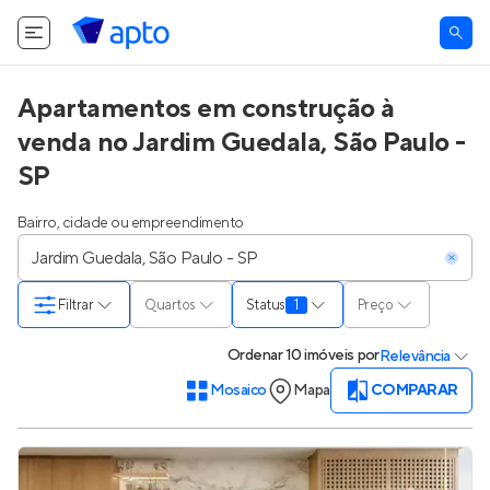
Apartamentos em construção à
venda no Jardim Guedala, São Paulo -
SP
Bairro, cidade ou empreendimento
Filtrar
Quartos
Status
1
Preço
Ordenar
10 imóveis
por
Relevância
Mosaico
Mapa
COMPARAR