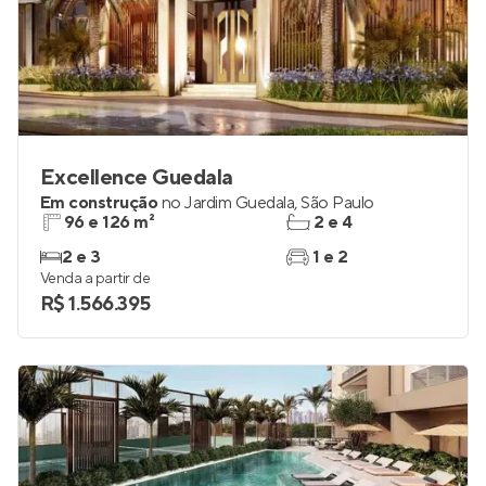
Excellence Guedala
Em construção
no
Jardim Guedala
,
São Paulo
96 e 126 m²
2 e 4
2 e 3
1 e 2
Venda a partir de
R$ 1.566.395