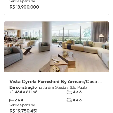
Venda a partir de
R$ 13.900.000
Vista Cyrela Furnished By Armani/Casa - Venezia
Em construção
no
Jardim Guedala
,
São Paulo
464 a 811 m²
4 a 6
2 a 4
4 e 6
Venda a partir de
R$ 19.750.451