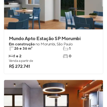
Mundo Apto Estação SP Morumbi
Em construção
no
Morumbi
,
São Paulo
26 e 36 m²
1
1 e 2
0
Venda a partir de
R$ 272.741