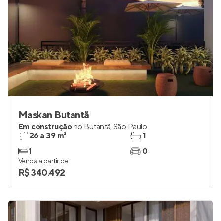
Maskan Butantã
Em construção
no
Butantã
,
São Paulo
26 a 39 m²
1
1
0
Venda a partir de
R$ 340.492