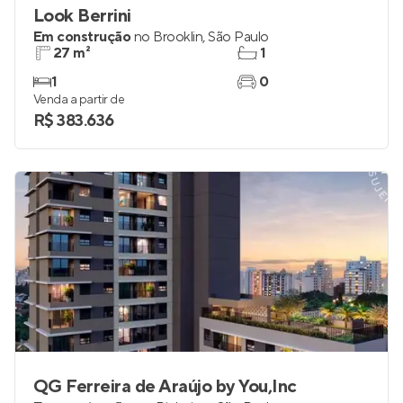
Look Berrini
Em construção
no
Brooklin
,
São Paulo
27 m²
1
1
0
Venda a partir de
R$ 383.636
QG Ferreira de Araújo by You,Inc