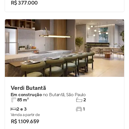
R$ 377.000
Verdi Butantã
Em construção
no
Butantã
,
São Paulo
85 m²
2
2 e 3
1
Venda a partir de
R$ 1.109.659