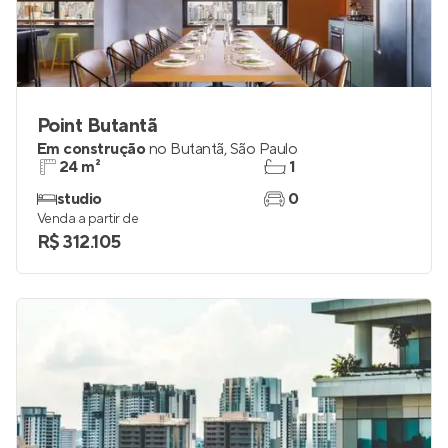
Point Butantã
Em construção
no
Butantã
,
São Paulo
24 m²
1
studio
0
Venda a partir de
R$ 312.105