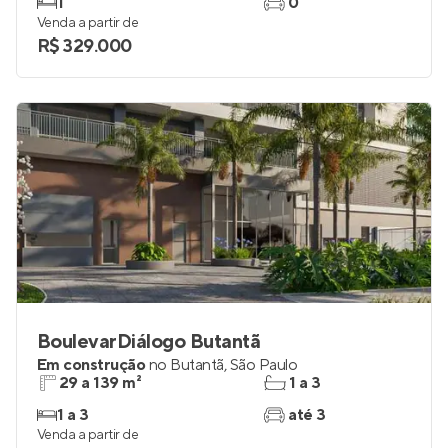
1
0
Venda a partir de
R$ 329.000
BoulevarDiálogo Butantã
Em construção
no
Butantã
,
São Paulo
29 a 139 m²
1 a 3
1 a 3
até 3
Venda a partir de