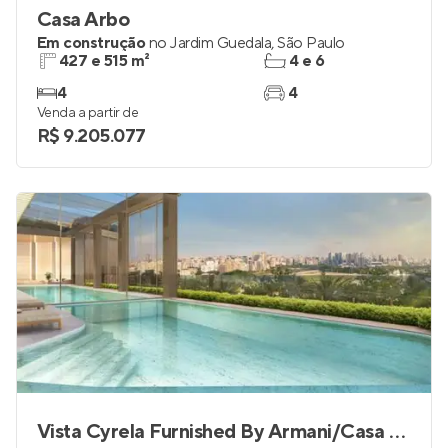
Casa Arbo
Em construção
no
Jardim Guedala
,
São Paulo
427 e 515 m²
4 e 6
4
4
Venda a partir de
R$ 9.205.077
Vista Cyrela Furnished By Armani/Casa - Milano