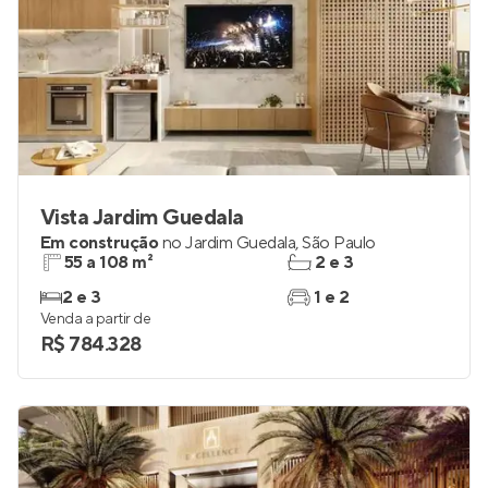
Vista Jardim Guedala
Em construção
no
Jardim Guedala
,
São Paulo
55 a 108 m²
2 e 3
2 e 3
1 e 2
Venda a partir de
R$ 784.328