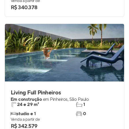
Venda a partir de
R$ 340.378
Living Full Pinheiros
Em construção
em
Pinheiros
,
São Paulo
24 e 29 m²
1
studio e 1
0
Venda a partir de
R$ 342.579