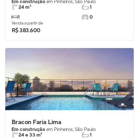
Em construção
em
Pinheiros
,
São Paulo
24 m²
1
1
0
Venda a partir de
R$ 383.600
Bracon Faria Lima
Em construção
em
Pinheiros
,
São Paulo
24 e 33 m²
1