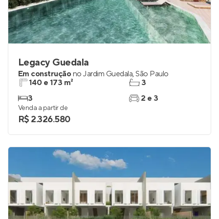
Legacy Guedala
Em construção
no
Jardim Guedala
,
São Paulo
140 e 173 m²
3
3
2 e 3
Venda a partir de
R$ 2.326.580