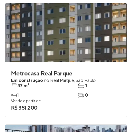
Metrocasa Real Parque
Em construção
no
Real Parque
,
São Paulo
57 m²
1
1
0
Venda a partir de
R$ 351.200