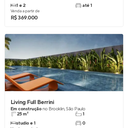
1 e 2
até 1
Venda a partir de
R$ 369.000
Living Full Berrini
Em construção
no
Brooklin
,
São Paulo
25 m²
1
studio e 1
0