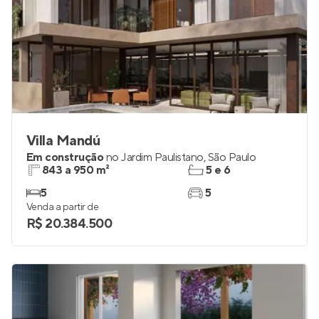
Villa Mandú
Em construção
no
Jardim Paulistano
,
São Paulo
843 a 950 m²
5 e 6
5
5
Venda a partir de
R$ 20.384.500