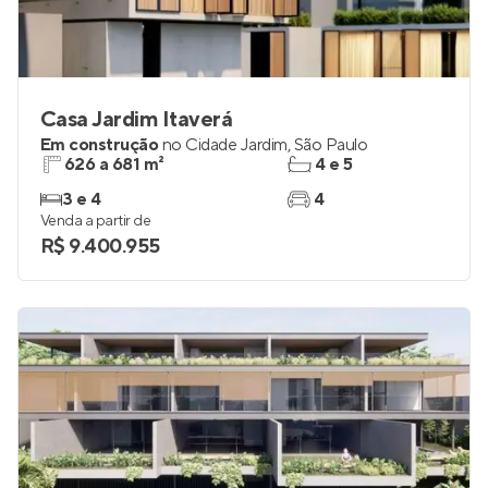
Casa Jardim Itaverá
Em construção
no
Cidade Jardim
,
São Paulo
626 a 681 m²
4 e 5
3 e 4
4
Venda a partir de
R$ 9.400.955