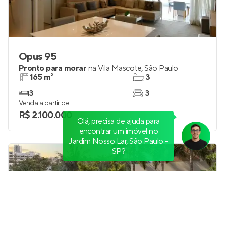
Opus 95
Pronto para morar
na
Vila Mascote
,
São Paulo
165 m²
3
3
3
Venda a partir de
R$ 2.100.000
Olá, precisa de ajuda para
encontrar um imóvel no
Jardim Nosso Lar, São Paulo -
SP?