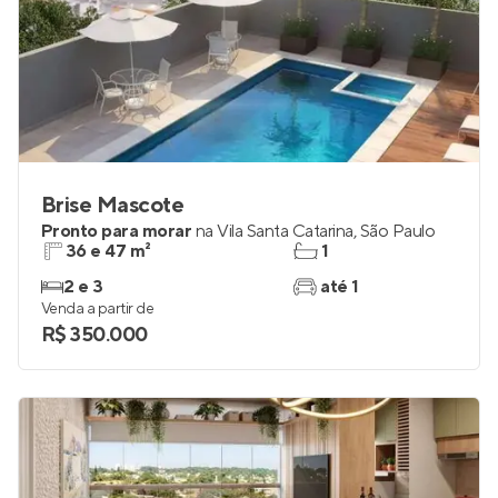
Brise Mascote
Pronto para morar
na
Vila Santa Catarina
,
São Paulo
36 e 47 m²
1
2 e 3
até 1
Venda a partir de
R$ 350.000