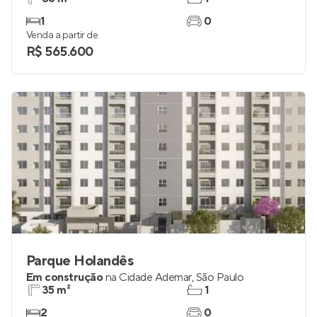
1
0
Venda a partir de
R$ 565.600
Parque Holandês
Em construção
na
Cidade Ademar
,
São Paulo
35 m²
1
2
0