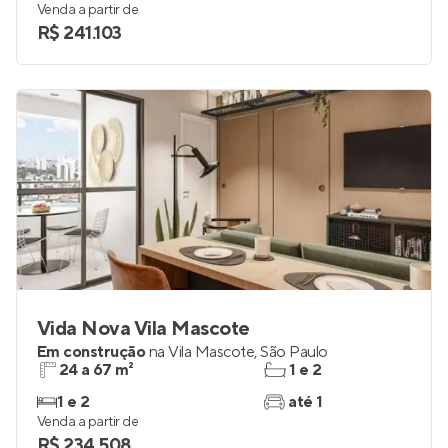
Venda a partir de
R$ 241.103
Vida Nova Vila Mascote
Em construção
na
Vila Mascote
,
São Paulo
24 a 67 m²
1 e 2
1 e 2
até 1
Venda a partir de
R$ 234.508