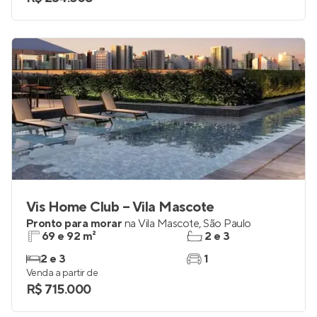
Vis Home Club – Vila Mascote
Pronto para morar
na
Vila Mascote
,
São Paulo
69 e 92 m²
2 e 3
2 e 3
1
Venda a partir de
R$ 715.000