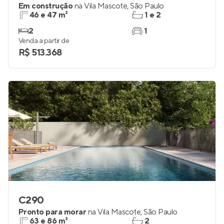
Em construção
na
Vila Mascote
,
São Paulo
46 e 47 m²
1 e 2
2
1
Venda a partir de
R$ 513.368
C290
Pronto para morar
na
Vila Mascote
,
São Paulo
63 e 86 m²
2