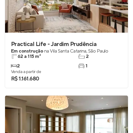
Practical Life - Jardim Prudência
Em construção
na
Vila Santa Catarina
,
São Paulo
62 a 115 m²
2
2
1
Venda a partir de
R$ 1.161.680