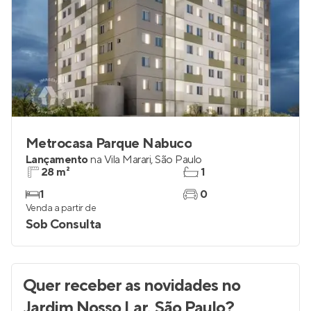
Metrocasa Parque Nabuco
Lançamento
na
Vila Marari
,
São Paulo
28 m²
1
1
0
Venda a partir de
Sob Consulta
Quer receber as novidades
no
Jardim Nosso Lar, São Paulo
?