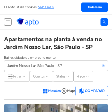
O Apto utiliza cookies.
Saiba mais
.
Tudo bem
Apartamentos na planta à venda no
Jardim Nosso Lar, São Paulo - SP
Bairro, cidade ou empreendimento
Filtrar
Quartos
Status
Preço
Mosaico
Mapa
COMPARAR