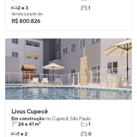
2 e 3
1
Venda a partir de
R$ 800.826
Livus Cupecê
Em construção
no
Cupecê
,
São Paulo
24 e 41 m²
1
1 e 2
0