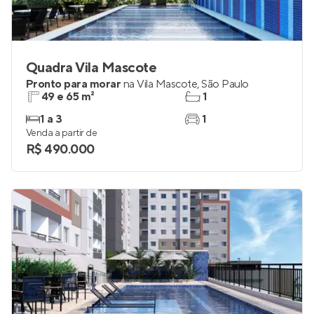
Quadra Vila Mascote
Pronto para morar
na
Vila Mascote
,
São Paulo
49 e 65 m²
1
1 a 3
1
Venda a partir de
R$ 490.000