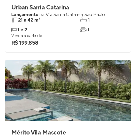
Urban Santa Catarina
Lançamento
na
Vila Santa Catarina
,
São Paulo
21 a 42 m²
1
1 e 2
1
Venda a partir de
R$ 199.858
Mérito Vila Mascote