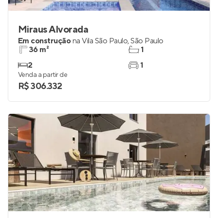
Miraus Alvorada
Em construção
na
Vila São Paulo
,
São Paulo
36 m²
1
2
1
Venda a partir de
R$ 306.332