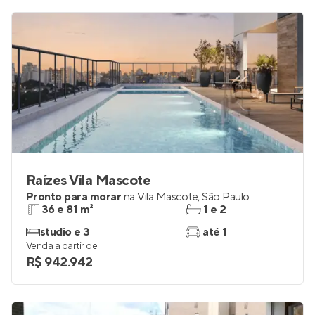
Raízes Vila Mascote
Pronto para morar
na
Vila Mascote
,
São Paulo
36 e 81 m²
1 e 2
studio e 3
até 1
Venda a partir de
R$ 942.942