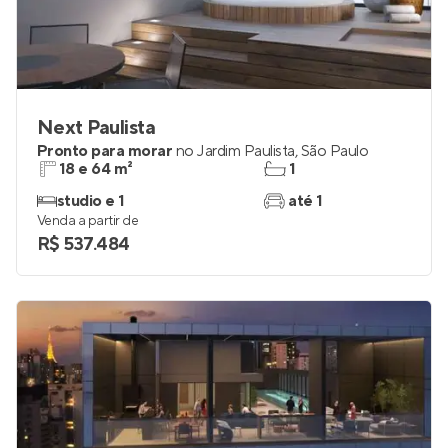
Next Paulista
Pronto para morar
no
Jardim Paulista
,
São Paulo
18 e 64 m²
1
studio e 1
até 1
Venda a partir de
R$ 537.484