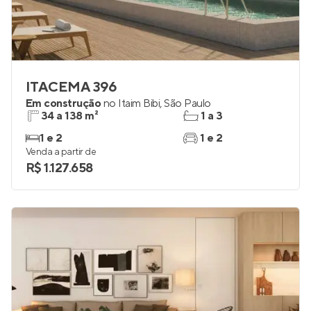
ITACEMA 396
Em construção
no
Itaim Bibi
,
São Paulo
34 a 138 m²
1 a 3
1 e 2
1 e 2
Venda a partir de
R$ 1.127.658