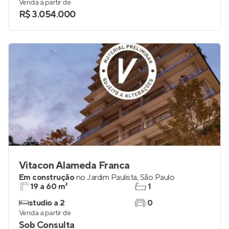
Venda a partir de
R$ 3.054.000
Vitacon Alameda Franca
Em construção
no
Jardim Paulista
,
São Paulo
19 a 60 m²
1
studio a 2
0
Venda a partir de
Sob Consulta