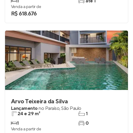
1
até 1
Venda a partir de
R$ 618.676
Arvo Teixeira da Silva
Lançamento
no
Paraíso
,
São Paulo
24 e 29 m²
1
1
0
Venda a partir de