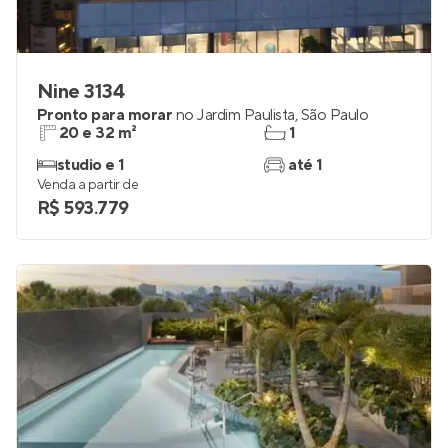
Nine 3134
Pronto para morar
no
Jardim Paulista
,
São Paulo
20 e 32 m²
1
studio e 1
até 1
Venda a partir de
R$ 593.779