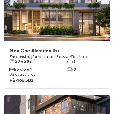
Nex One Alameda Itu
Em construção
no
Jardim Paulista
,
São Paulo
20 e 28 m²
1
studio e 1
0
Venda a partir de
R$ 466.582