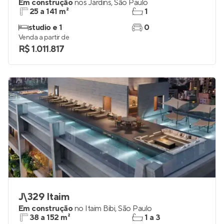
Em construção
nos
Jardins
,
São Paulo
25 a 141 m²
1
studio e 1
0
Venda a partir de
R$ 1.011.817
J\329 Itaim
Em construção
no
Itaim Bibi
,
São Paulo
38 a 152 m²
1 a 3