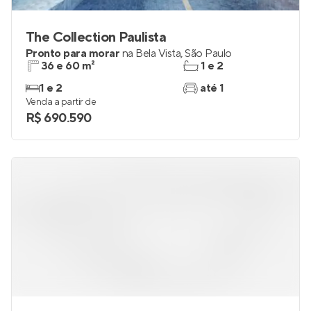
The Collection Paulista
Pronto para morar
na
Bela Vista
,
São Paulo
36 e 60 m²
1 e 2
1 e 2
até 1
Venda a partir de
R$ 690.590