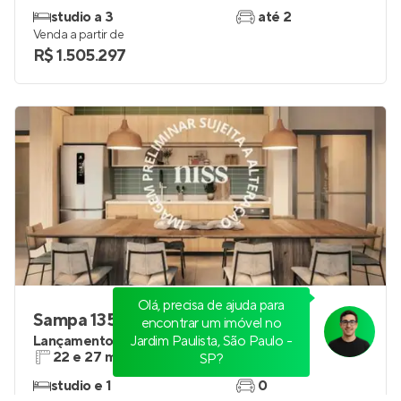
studio a 3
até 2
Venda a partir de
R$ 1.505.297
Olá, precisa de ajuda para
Sampa 135
encontrar um imóvel no
Lançamento
na
Jardim Paulista, São Paulo -
Bela Vista
,
São Paulo
22 e 27 m²
1
SP?
studio e 1
0