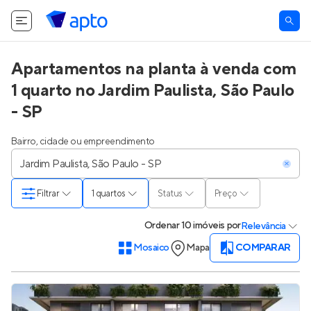
Apartamentos na planta à venda com
1 quarto no Jardim Paulista, São Paulo
- SP
Bairro, cidade ou empreendimento
Filtrar
1 quartos
Status
Preço
Ordenar
10 imóveis
por
Relevância
Mosaico
Mapa
COMPARAR