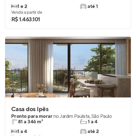
1 e 2
até 1
Venda a partir de
R$ 1.463.101
Casa dos Ipês
Pronto para morar
no
Jardim Paulista
,
São Paulo
81 a 346 m²
1 a 4
1 a 4
até 2