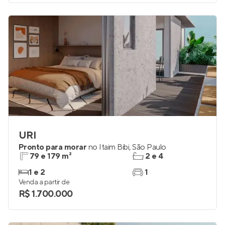
URI
Pronto para morar
no
Itaim Bibi
,
São Paulo
79 e 179 m²
2 e 4
1 e 2
1
Venda a partir de
R$ 1.700.000