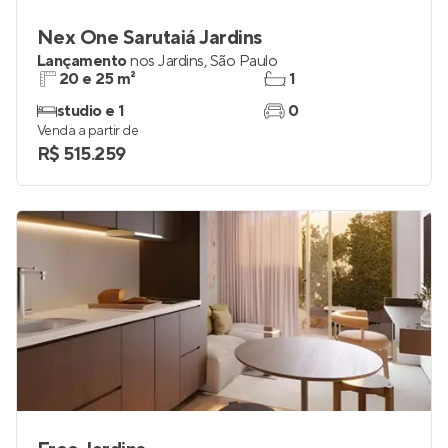
Nex One Sarutaiá Jardins
Lançamento
nos
Jardins
,
São Paulo
20 e 25 m²
1
studio e 1
0
Venda a partir de
R$ 515.259