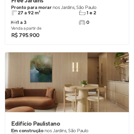
Free Jardins
Pronto para morar
nos
Jardins
,
São Paulo
27 a 92 m²
1 e 2
1 a 3
0
Venda a partir de
R$ 795.900
Edifício Paulistano
Em construção
nos
Jardins
,
São Paulo