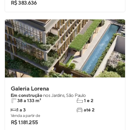
R$ 383.636
Galeria Lorena
Em construção
nos
Jardins
,
São Paulo
38 a 133 m²
1 e 2
1 a 3
até 2
Venda a partir de
R$ 1.181.255