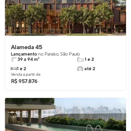
Alameda 45
Lançamento
no
Paraíso
,
São Paulo
39 a 94 m²
1 e 2
1 e 2
até 2
Venda a partir de
R$ 957.876