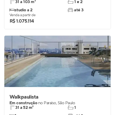
31 a 103 m²
1 e 2
studio a 2
até 3
Venda a partir de
R$ 1.075.114
Walkpaulista
Em construção
no
Paraíso
,
São Paulo
31 a 52 m²
1