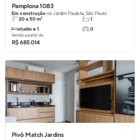
Pamplona 1083
Em construção
no
Jardim Paulista
,
São Paulo
20 a 50 m²
1
studio e 1
0
Venda a partir de
R$ 685.014
Pivô Match Jardins