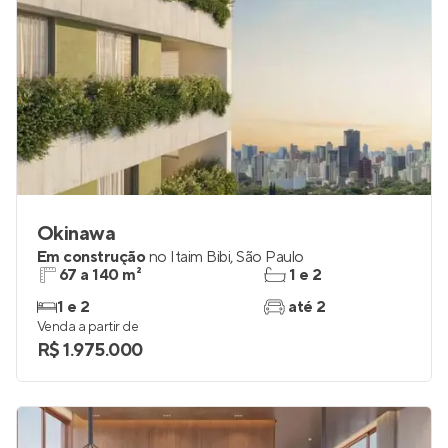
Okinawa
Em construção
no
Itaim Bibi
,
São Paulo
67 a 140 m²
1 e 2
1 e 2
até 2
Venda a partir de
R$ 1.975.000