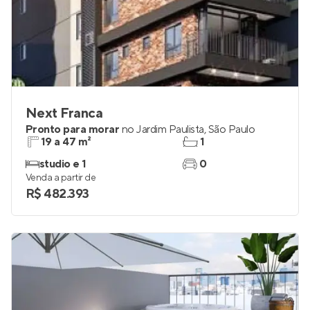
Next Franca
Pronto para morar
no
Jardim Paulista
,
São Paulo
19 a 47 m²
1
studio e 1
0
Venda a partir de
R$ 482.393