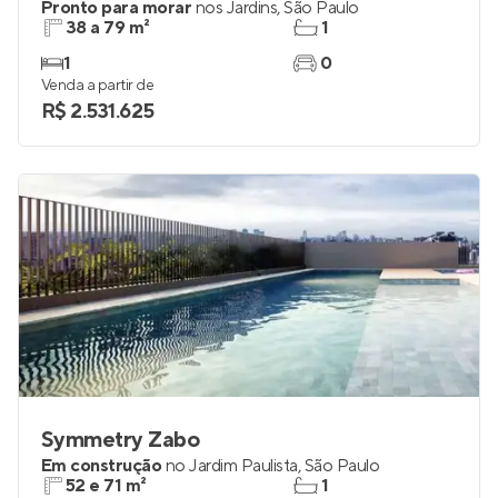
Pronto para morar
nos
Jardins
,
São Paulo
38 a 79 m²
1
1
0
Venda a partir de
R$ 2.531.625
Symmetry Zabo
Em construção
no
Jardim Paulista
,
São Paulo
52 e 71 m²
1