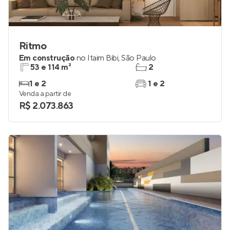
Ritmo
Em construção
no
Itaim Bibi
,
São Paulo
53 e 114 m²
2
1 e 2
1 e 2
Venda a partir de
R$ 2.073.863