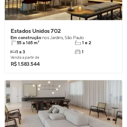
Estados Unidos 702
Em construção
nos
Jardins
,
São Paulo
55 a 165 m²
1 e 2
1 a 3
1
Venda a partir de
R$ 1.583.544