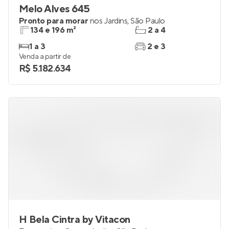
Melo Alves 645
Pronto para morar
nos
Jardins
,
São Paulo
134 e 196 m²
2 a 4
1 a 3
2 e 3
Venda a partir de
R$ 5.182.634
H Bela Cintra by Vitacon