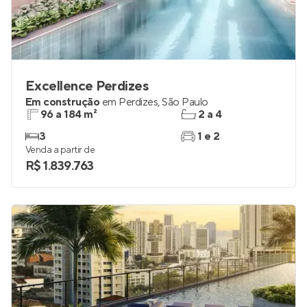
Excellence Perdizes
Em construção
em
Perdizes
,
São Paulo
96 a 184 m²
2 a 4
3
1 e 2
Venda a partir de
R$ 1.839.763