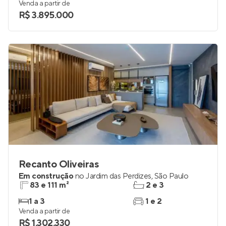
Venda a partir de
R$ 3.895.000
Recanto Oliveiras
Em construção
no
Jardim das Perdizes
,
São Paulo
83 e 111 m²
2 e 3
1 a 3
1 e 2
Venda a partir de
R$ 1.302.330