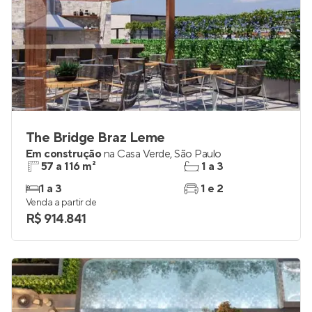
The Bridge Braz Leme
Em construção
na
Casa Verde
,
São Paulo
57 a 116 m²
1 a 3
1 a 3
1 e 2
Venda a partir de
R$ 914.841