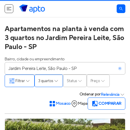
Apartamentos na planta à venda com
3 quartos no Jardim Pereira Leite, São
Paulo - SP
Bairro, cidade ou empreendimento
Filtrar
3 quartos
Status
Preço
Ordenar
por
Relevância
Mosaico
Mapa
COMPARAR