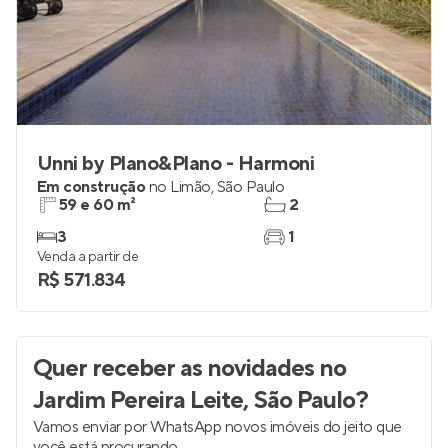
Unni by Plano&Plano - Harmoni
Em construção
no
Limão
,
São Paulo
59 e 60 m²
2
3
1
Venda a partir de
R$ 571.834
Quer receber as novidades
no
Jardim Pereira Leite, São Paulo
?
Vamos enviar por WhatsApp novos imóveis do jeito que
você está procurando.