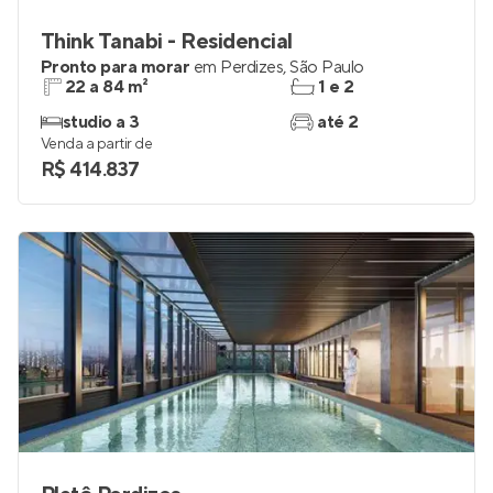
Think Tanabi - Residencial
Pronto para morar
em
Perdizes
,
São Paulo
22 a 84 m²
1 e 2
studio a 3
até 2
Venda a partir de
R$ 414.837