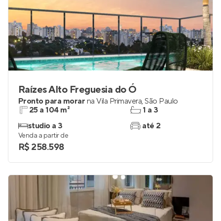
Raízes Alto Freguesia do Ó
Pronto para morar
na
Vila Primavera
,
São Paulo
25 a 104 m²
1 a 3
studio a 3
até 2
Venda a partir de
R$ 258.598