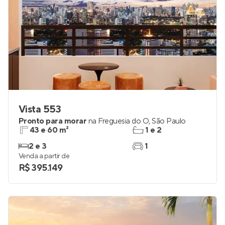
Vista 553
Pronto para morar
na
Freguesia do Ó
,
São Paulo
43 e 60 m²
1 e 2
2 e 3
1
Venda a partir de
R$ 395.149