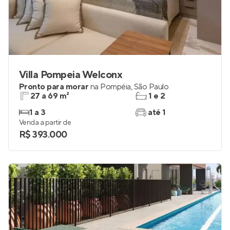
Villa Pompeia Welconx
Pronto para morar
na
Pompéia
,
São Paulo
27 a 69 m²
1 e 2
1 a 3
até 1
Venda a partir de
R$ 393.000