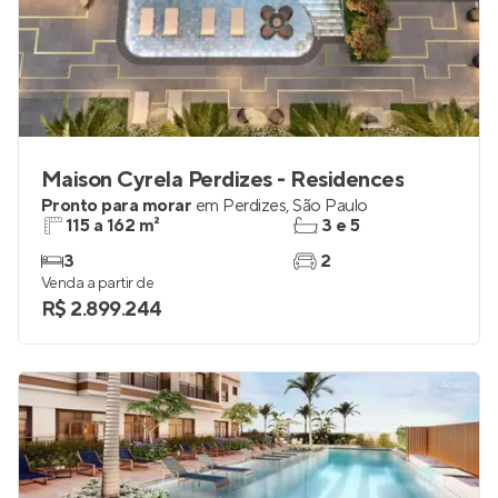
Maison Cyrela Perdizes - Residences
Pronto para morar
em
Perdizes
,
São Paulo
115 a 162 m²
3 e 5
3
2
Venda a partir de
R$ 2.899.244