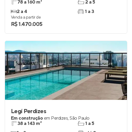
78 a 160 m²
2 a 5
2 a 4
1 a 3
Venda a partir de
R$ 1.470.005
Legí Perdizes
Em construção
em
Perdizes
,
São Paulo
38 a 143 m²
1 a 5