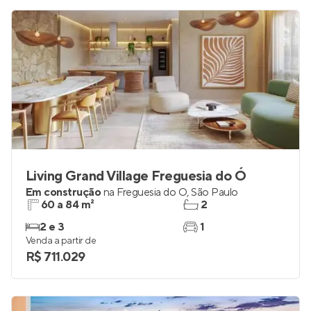
Living Grand Village Freguesia do Ó
Em construção
na
Freguesia do Ó
,
São Paulo
60 a 84 m²
2
2 e 3
1
Venda a partir de
R$ 711.029