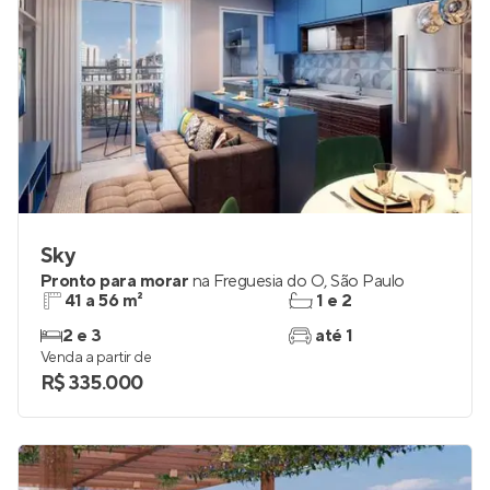
Sky
Pronto para morar
na
Freguesia do Ó
,
São Paulo
41 a 56 m²
1 e 2
2 e 3
até 1
Venda a partir de
R$ 335.000