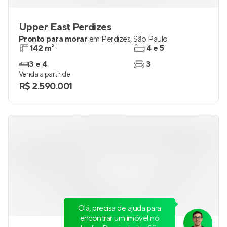
Upper East Perdizes
Pronto para morar
em
Perdizes
,
São Paulo
142 m²
4 e 5
3 e 4
3
Venda a partir de
R$ 2.590.001
Olá, precisa de ajuda para
encontrar um imóvel no