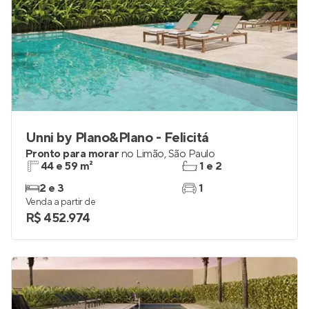
Unni by Plano&Plano - Felicitá
Pronto para morar
no
Limão
,
São Paulo
44 e 59 m²
1 e 2
2 e 3
1
Venda a partir de
R$ 452.974