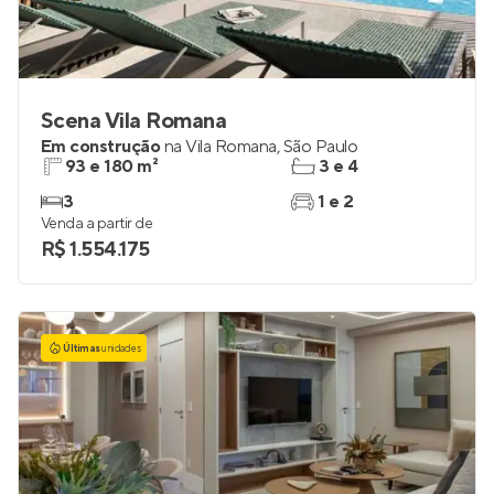
Scena Vila Romana
Em construção
na
Vila Romana
,
São Paulo
93 e 180 m²
3 e 4
3
1 e 2
Venda a partir de
R$ 1.554.175
Últimas
unidades