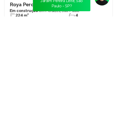
Jardim Pereira Leite, São
Roya Perdizes
Paulo - SP?
Em construção
em
Perdizes
,
São Paulo
224 m²
4
3 e 4
2 e 3
Venda a partir de
R$ 4.700.000
Raiz by Paulo Mauro