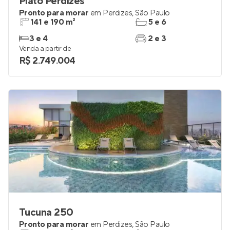
Platô Perdizes
Pronto para morar
em
Perdizes
,
São Paulo
141 e 190 m²
5 e 6
3 e 4
2 e 3
Venda a partir de
R$ 2.749.004
Tucuna 250
Pronto para morar
em
Perdizes
,
São Paulo