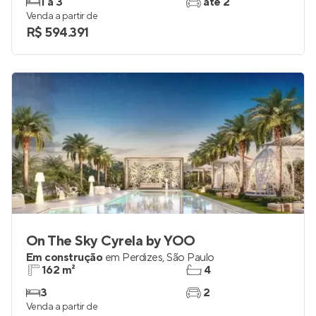
1 a 3
até 2
Venda a partir de
R$ 594.391
On The Sky Cyrela by YOO
Em construção
em
Perdizes
,
São Paulo
162 m²
4
3
2
Venda a partir de