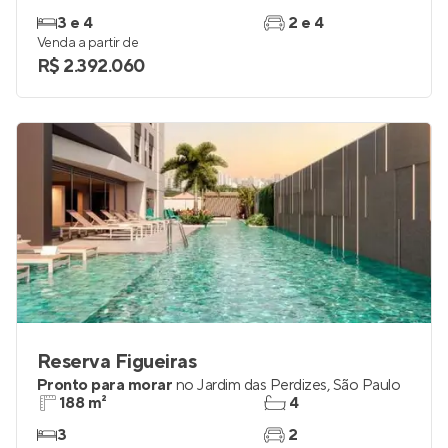
3 e 4
2 e 4
Venda a partir de
R$ 2.392.060
Reserva Figueiras
Pronto para morar
no
Jardim das Perdizes
,
São Paulo
188 m²
4
3
2