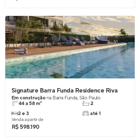
Signature Barra Funda Residence Riva
Em construção
na
Barra Funda
,
São Paulo
44 a 58 m²
2
2 e 3
até 1
Venda a partir de
R$ 598.190