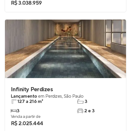
R$ 3.038.959
Infinity Perdizes
Lançamento
em
Perdizes
,
São Paulo
127 a 216 m²
3
3
2 e 3
Venda a partir de
R$ 2.025.444