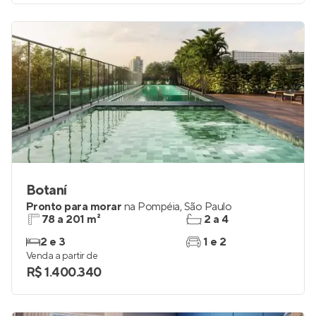
Botaní
Pronto para morar
na
Pompéia
,
São Paulo
78 a 201 m²
2 a 4
2 e 3
1 e 2
Venda a partir de
R$ 1.400.340