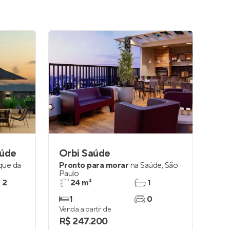
aúde
Orbi Saúde
que da
Pronto para morar
na
Saúde
,
São
Paulo
e 2
24 m²
1
1
0
Venda a partir de
R$ 247.200