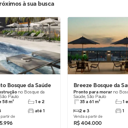
róximos à sua busca
ato Bosque da Saúde
Breeze Bosque da S
nstrução
no
Bosque da
Pronto para morar
no
Bos
São Paulo
Saúde
,
São Paulo
e 58 m²
1 e 2
35 a 61 m²
1 
3
até 1
2 e 3
1
partir de
Venda a partir de
5.996
R$ 404.000