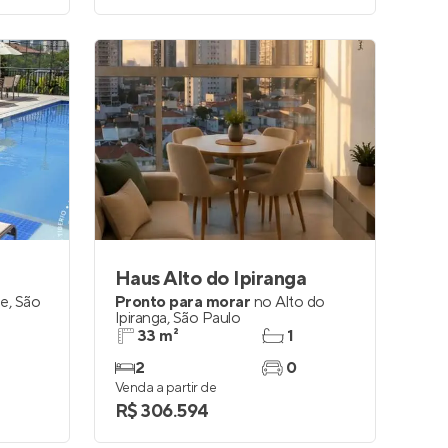
Haus Alto do Ipiranga
de
,
São
Pronto para morar
no
Alto do
Ipiranga
,
São Paulo
33 m²
1
2
0
Venda a partir de
R$ 306.594