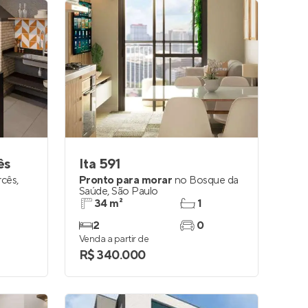
ês
Ita 591
rcês
,
Pronto para morar
no
Bosque da
Saúde
,
São Paulo
34 m²
1
2
0
Venda a partir de
R$ 340.000