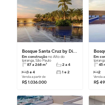
Bosque Santa Cruz by Diálogo Residences
Em construção
no
Alto do
Em co
Ipiranga
,
São Paulo
Ipirang
87 a 268 m²
2 a 4
45 
3 e 4
1 e 2
2
Venda a partir de
Venda a 
R$ 1.036.000
R$ 49