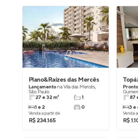
Plano&Raízes das Mercês
Topáz
Lançamento
na
Vila das Mercês
,
Pronto
São Paulo
Gumer
27 e 32 m²
1
87 
1 e 2
0
3 e 
Venda a partir de
Venda a 
R$ 234.165
R$ 1.