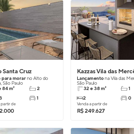
 Santa Cruz
Kazzas Vila das Merc
 para morar
no
Alto do
Lançamento
na
Vila das Me
a
,
São Paulo
São Paulo
e 84 m²
2
32 e 38 m²
1
3
1
2
0
partir de
Venda a partir de
2.000
R$ 249.627