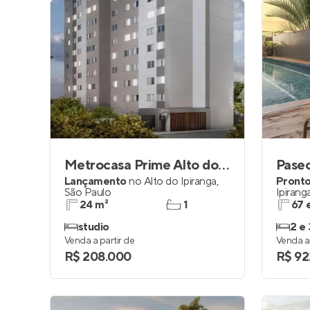
Metrocasa Prime Alto do Ipiranga
Paseo
Lançamento
no
Alto do Ipiranga
,
Pronto
São Paulo
Ipirang
24 m²
1
67 
studio
2 e 
Venda a partir de
Venda a 
R$ 208.000
R$ 92