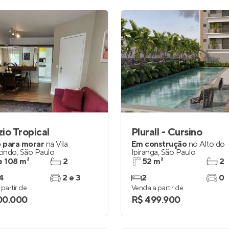
io Tropical
Plurall - Cursino
 para morar
na
Vila
Em construção
no
Alto do
cindo
,
São Paulo
Ipiranga
,
São Paulo
e 108 m²
2
52 m²
2
4
2 e 3
2
0
partir de
Venda a partir de
100.000
R$ 499.900