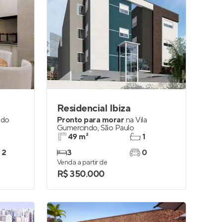
a
Residencial Ibiza
 do
Pronto para morar
na
Vila
Gumercindo
,
São Paulo
49 m²
1
 2
3
0
Venda a partir de
R$ 350.000