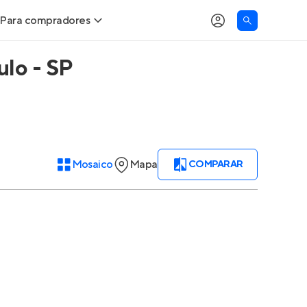
Para compradores
ulo - SP
Buscar um imóvel novo
Meu perfil
Calcule seu Poder de Compra
Imóveis Visualizados
Comprar x Alugar
Imóveis Contatados
Mosaico
Mapa
COMPARAR
Correção do INCC
Clientes
Entrar no Apto
Simulador de Financiamento
Encontre um corretor
Entrar no Apto