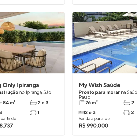
g Only Ipiranga
My Wish Saúde
nstrução
no
Ipiranga
,
São
Pronto para morar
na
Saú
Paulo
e 84 m²
2 e 3
76 m²
2
3
1
2 e 3
2
partir de
Venda a partir de
8.737
R$ 990.000