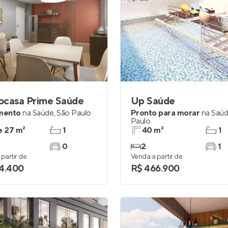
ocasa Prime Saúde
Up Saúde
mento
na
Saúde
,
São Paulo
Pronto para morar
na
Saú
Paulo
e 27 m²
1
40 m²
1
0
2
1
partir de
Venda a partir de
4.400
R$ 466.900