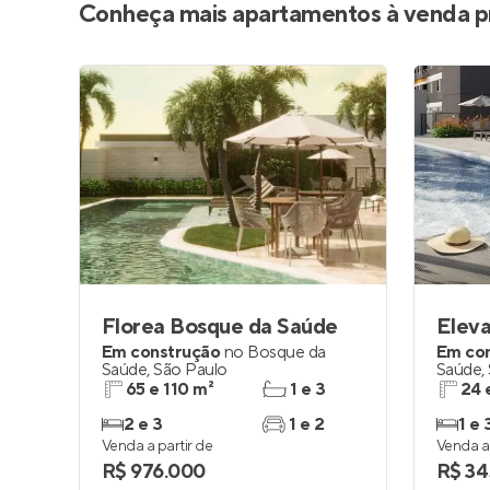
Conheça mais apartamentos à venda p
Florea Bosque da Saúde
Elev
Em construção
no
Bosque da
Em co
Saúde
,
São Paulo
Saúde
,
65 e 110 m²
1 e 3
24 
2 e 3
1 e 2
1 e 
Venda a partir de
Venda a 
R$ 976.000
R$ 34