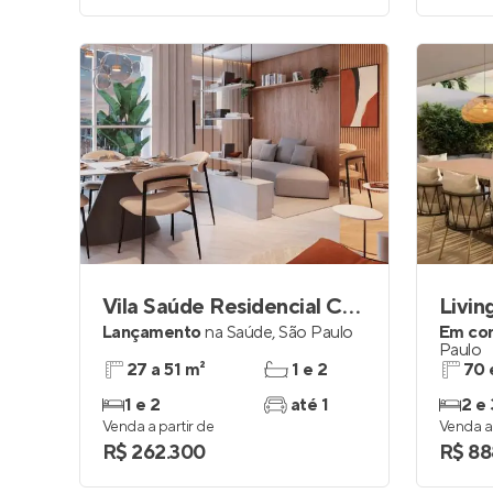
Vila Saúde Residencial Conx
Livin
Lançamento
na
Saúde
,
São Paulo
Em co
Paulo
27 a 51 m²
1 e 2
70 
1 e 2
até 1
2 e 
Venda a partir de
Venda a 
R$ 262.300
R$ 88