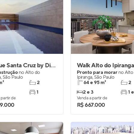
Bosque Santa Cruz by Diálogo Home Spaces
Walk Alto do Ipirang
nstrução
no
Alto do
Pronto para morar
no
Alto
a
,
São Paulo
Ipiranga
,
São Paulo
m²
2
64 e 95 m²
2
1
2 e 3
1 e
partir de
Venda a partir de
9.000
R$ 667.000