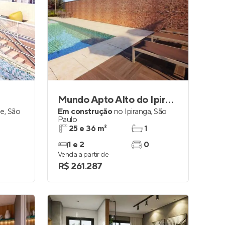
Mundo Apto Alto do Ipiranga
de
,
São
Em construção
no
Ipiranga
,
São
Paulo
25 e 36 m²
1
1 e 2
0
Venda a partir de
R$ 261.287