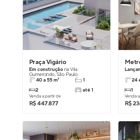
Praça Vigário
Metr
Em construção
na
Vila
Lança
Gumercindo
,
São Paulo
40 a 55 m²
1
24 
2
até 1
1
Venda a partir de
Venda a 
R$ 447.877
R$ 23