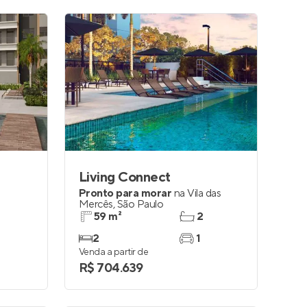
Living Connect
Pronto para morar
na
Vila das
Mercês
,
São Paulo
59 m²
2
2
1
Venda a partir de
R$ 704.639