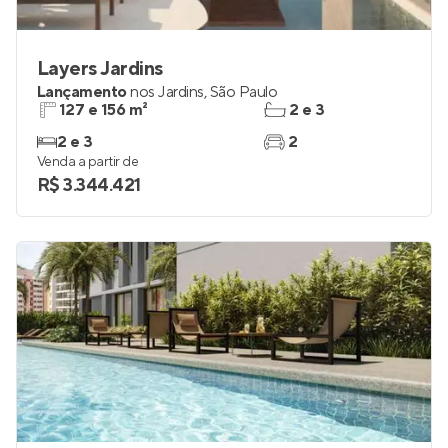
Layers Jardins
Lançamento
nos
Jardins
,
São Paulo
127 e 156 m²
2 e 3
2 e 3
2
Venda a partir de
R$ 3.344.421