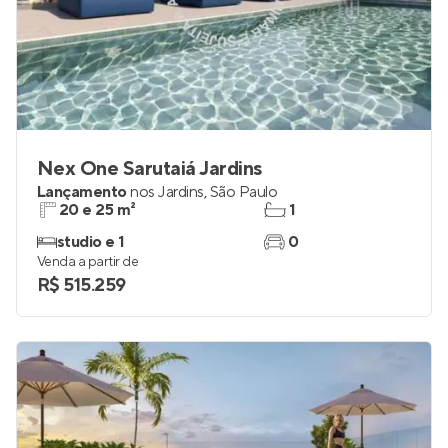
Nex One Sarutaiá Jardins
Lançamento
nos
Jardins
,
São Paulo
20 e 25 m²
1
studio e 1
0
Venda a partir de
R$ 515.259