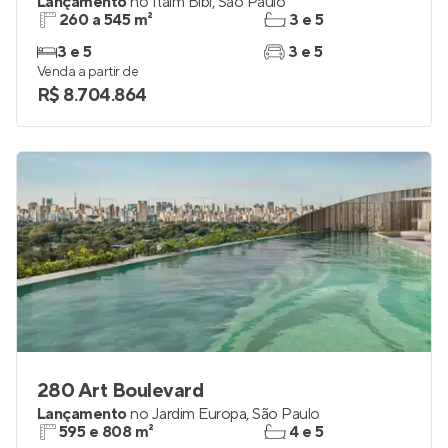
Lançamento
no
Itaim Bibi
,
São Paulo
260 a 545 m²
3 e 5
3 e 5
3 e 5
Venda a partir de
R$ 8.704.864
280 Art Boulevard
Lançamento
no
Jardim Europa
,
São Paulo
595 e 808 m²
4 e 5