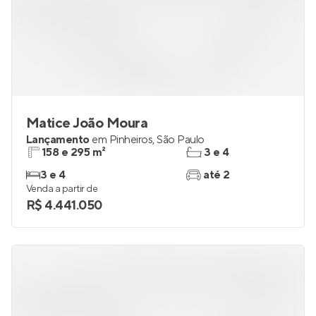
Matice João Moura
Lançamento
em
Pinheiros
,
São Paulo
158 e 295 m²
3 e 4
3 e 4
até 2
Venda a partir de
R$ 4.441.050