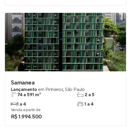
Samanea
Lançamento
em
Pinheiros
,
São Paulo
74 a 591 m²
2 a 5
1 a 4
1 a 4
Venda a partir de
R$ 1.994.500