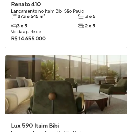
Renato 410
Lançamento
no
Itaim Bibi
,
São Paulo
273 e 545 m²
3 e 5
3 e 5
2 e 5
Venda a partir de
R$ 14.655.000
Lux 590 Itaim Bibi