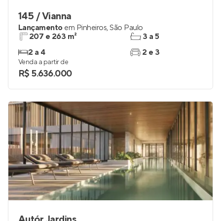
145 / Vianna
Lançamento
em
Pinheiros
,
São Paulo
207 e 263 m²
3 a 5
2 a 4
2 e 3
Venda a partir de
R$ 5.636.000
Autór Jardins