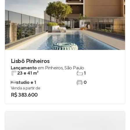
Lisbô Pinheiros
Lançamento
em
Pinheiros
,
São Paulo
23 e 41 m²
1
studio e 1
0
Venda a partir de
R$ 383.600