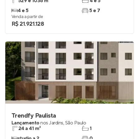
529 e 1036 m²
4 e 5
4 e 5
5 e 7
Venda a partir de
R$ 21.921.128
Trendfy Paulista
Lançamento
nos
Jardins
,
São Paulo
24 a 41 m²
1
studio a 2
0