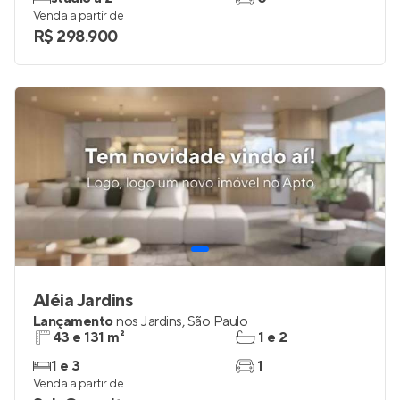
Venda a partir de
R$ 298.900
Aléia Jardins
Lançamento
nos
Jardins
,
São Paulo
43 e 131 m²
1 e 2
1 e 3
1
Venda a partir de