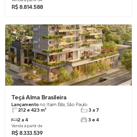
Venda a partir de
R$ 8.814.588
Teçá Alma Brasileira
Lançamento
no
Itaim Bibi
,
São Paulo
212 e 423 m²
3 a 7
2 a 4
3 e 4
Venda a partir de
R$ 8.333.539