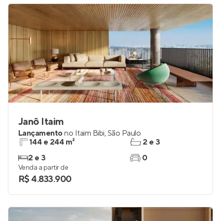
Janô Itaim
Lançamento
no
Itaim Bibi
,
São Paulo
144 e 244 m²
2 e 3
2 e 3
0
Venda a partir de
R$ 4.833.900