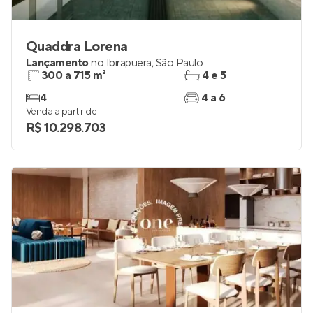
Quaddra Lorena
Lançamento
no
Ibirapuera
,
São Paulo
300 a 715 m²
4 e 5
4
4 a 6
Venda a partir de
R$ 10.298.703