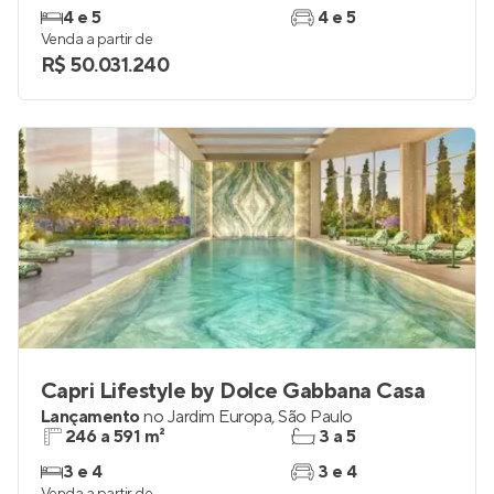
4 e 5
4 e 5
Venda a partir de
R$ 50.031.240
Capri Lifestyle by Dolce Gabbana Casa
Lançamento
no
Jardim Europa
,
São Paulo
246 a 591 m²
3 a 5
3 e 4
3 e 4