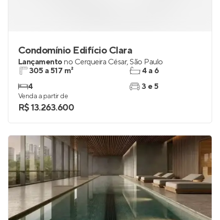
Condomínio Edifício Clara
Lançamento
no
Cerqueira César
,
São Paulo
305 a 517 m²
4 a 6
4
3 e 5
Venda a partir de
R$ 13.263.600