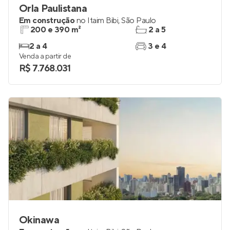
Orla Paulistana
Em construção
no
Itaim Bibi
,
São Paulo
200 e 390 m²
2 a 5
2 a 4
3 e 4
Venda a partir de
R$ 7.768.031
Okinawa