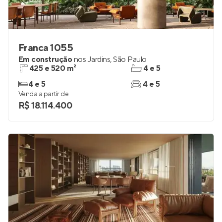
Franca 1055
Em construção
nos
Jardins
,
São Paulo
425 e 520 m²
4 e 5
4 e 5
4 e 5
Venda a partir de
R$ 18.114.400