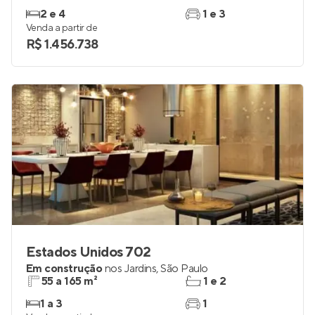
2 e 4
1 e 3
Venda a partir de
R$ 1.456.738
Estados Unidos 702
Em construção
nos
Jardins
,
São Paulo
55 a 165 m²
1 e 2
1 a 3
1