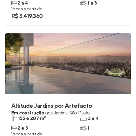
2 a 4
1 a 3
Venda a partir de
R$ 5.419.360
Altitude Jardins por Artefacto
Em construção
nos
Jardins
,
São Paulo
155 e 207 m²
3 e 4
2 e 3
1
Venda a partir de