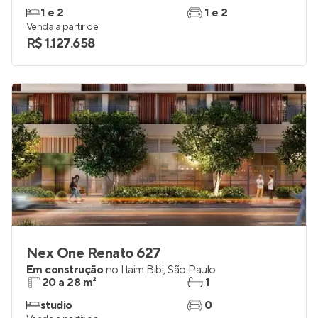
1 e 2
1 e 2
Venda a partir de
R$ 1.127.658
Nex One Renato 627
Em construção
no
Itaim Bibi
,
São Paulo
20 a 28 m²
1
studio
0