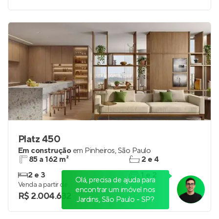
Platz 450
Em construção
em
Pinheiros
,
São Paulo
85 a 162 m²
2 e 4
2 e 3
1 e 2
Olá, precisa de ajuda para
Venda a partir de
encontrar um imóvel nos
R$ 2.004.632
Jardins, São Paulo - SP?