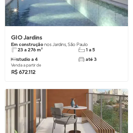
GIO Jardins
Em construção
nos
Jardins
,
São Paulo
23 a 276 m²
1 a 5
studio a 4
até 3
Venda a partir de
R$ 672.112