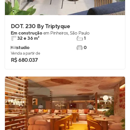
DOT. 230 By Triptyque
Em construção
em
Pinheiros
,
São Paulo
32 e 36 m²
1
studio
0
Venda a partir de
R$ 680.037