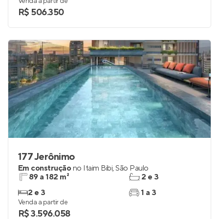
Venda a partir de
R$ 506.350
177 Jerônimo
Em construção
no
Itaim Bibi
,
São Paulo
89 a 182 m²
2 e 3
2 e 3
1 a 3
Venda a partir de
R$ 3.596.058