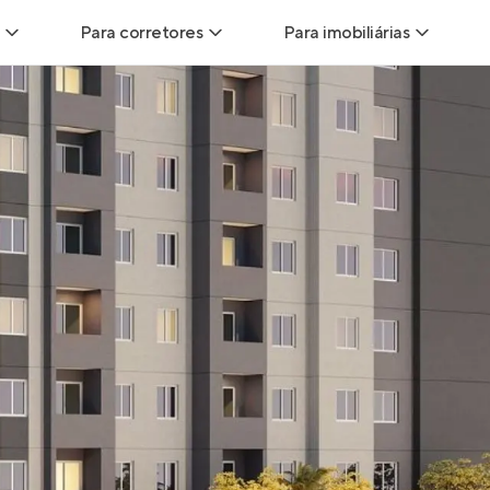
Para corretores
Para imobiliárias
Leads
Leads para Corretores
Leads para Imobiliári
sitas
Corretor+
Hub de imobiliárias
Vendas
Parcerias imobiliárias
Anunciar imóveis
trutoras
Hub de Corretores
iliárias
Perfil Verificado
veis
Anunciar imóveis