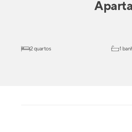
Apart
2 quartos
1 ban