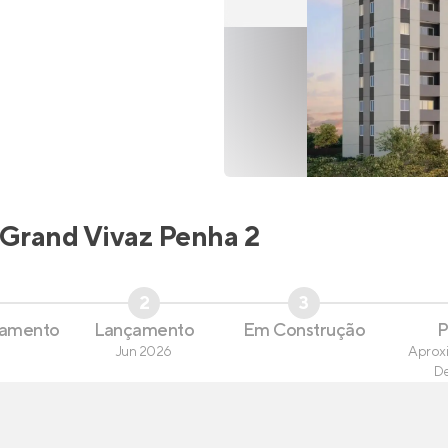
Grand Vivaz Penha 2
2
3
çamento
Lançamento
Em Construção
P
Jun 2026
Aprox
D