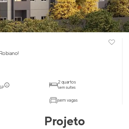
 Robiano!
2 quartos
 SP
sem suítes
sem vagas
Projeto