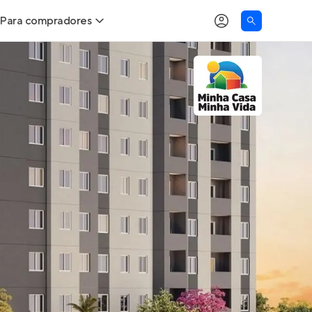
Para compradores
as
Buscar um imóvel novo
Calcule seu Poder de Compra
Comprar x Alugar
Correção do INCC
Simulador de Financiamento
Encontre um corretor