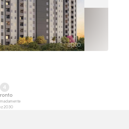
4
ronto
imadamente
ez 2030