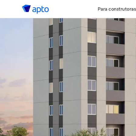
Para construtoras
Geração de 
Geração de Vi
Geração de 
Maiores Cons
Parcerias Imob
Anunciar Imó