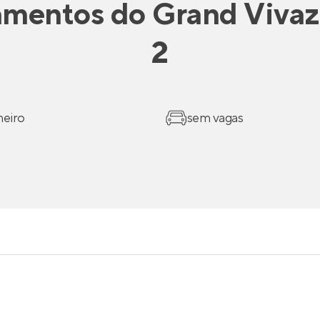
amentos
do
Grand Vivaz
2
heiro
sem vagas