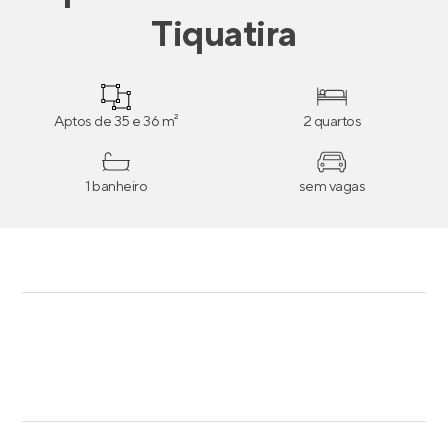
Tiquatira
Aptos de 35 e 36 m²
2 quartos
1 banheiro
sem vagas