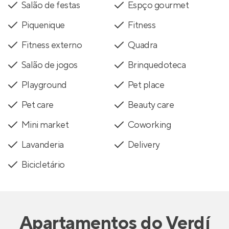
Salão de festas
Espço gourmet
Piquenique
Fitness
Fitness externo
Quadra
Salão de jogos
Brinquedoteca
Playground
Pet place
Pet care
Beauty care
Mini market
Coworking
Lavanderia
Delivery
Bicicletário
Apartamentos
do
Verdí