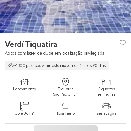
Verdí Tiquatira
Aptos com lazer de clube em localização privilegiada!
+1300 pessoas viram este imóvel nos últimos 90 dias
Lançamento
Tiquatira
2 quartos
São Paulo - SP
sem suítes
35 e 36 m²
1 banheiro
sem vagas