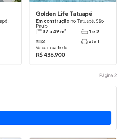
Golden Life Tatuapé
uapé
,
Em construção
no
Tatuapé
,
São
Paulo
37 a 49 m²
1 e 2
2
até 1
Venda a partir de
R$ 436.900
Página
2