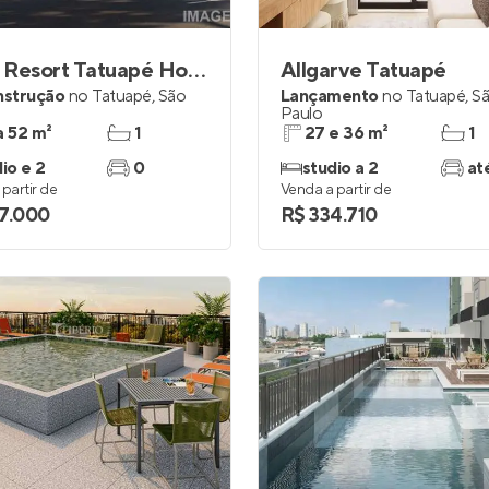
Auge Resort Tatuapé Home Spaces
Allgarve Tatuapé
nstrução
no
Tatuapé
,
São
Lançamento
no
Tatuapé
,
S
Paulo
a 52 m²
1
27 e 36 m²
1
io e 2
0
studio a 2
at
partir de
Venda a partir de
7.000
R$ 334.710