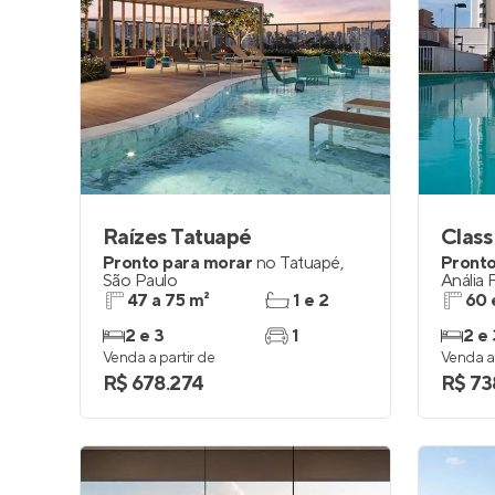
Raízes Tatuapé
Class
Pronto para morar
no
Tatuapé
,
Pronto
São Paulo
Anália 
47 a 75 m²
1 e 2
60 
2 e 3
1
2 e 
Venda a partir de
Venda a 
R$ 678.274
R$ 73