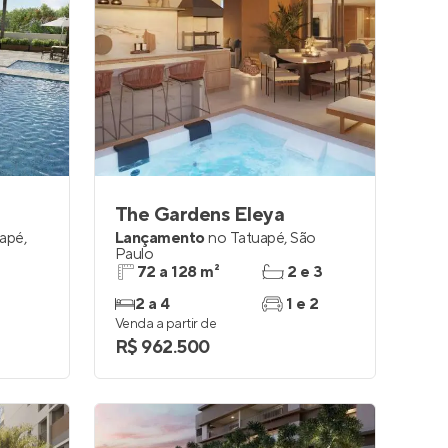
The Gardens Eleya
uapé
,
Lançamento
no
Tatuapé
,
São
Paulo
72 a 128 m²
2 e 3
2 a 4
1 e 2
Venda a partir de
R$ 962.500