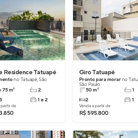
e Residence Tatuapé
Giro Tatuapé
mento
no
Tatuapé
,
São
Pronto para morar
no
Tat
São Paulo
e 75 m²
2
50 m²
1
3
1 e 2
2
1
partir de
Venda a partir de
3.850
R$ 595.800