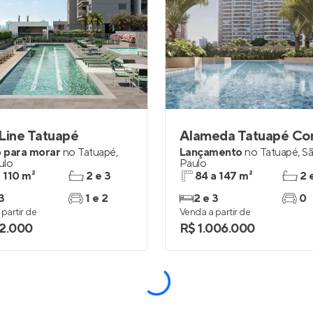
Line Tatuapé
 para morar
no
Tatuapé
,
Lançamento
no
Tatuapé
,
S
ulo
Paulo
a 110 m²
2 e 3
84 a 147 m²
2 
3
1 e 2
2 e 3
0
partir de
Venda a partir de
2.000
R$ 1.006.000