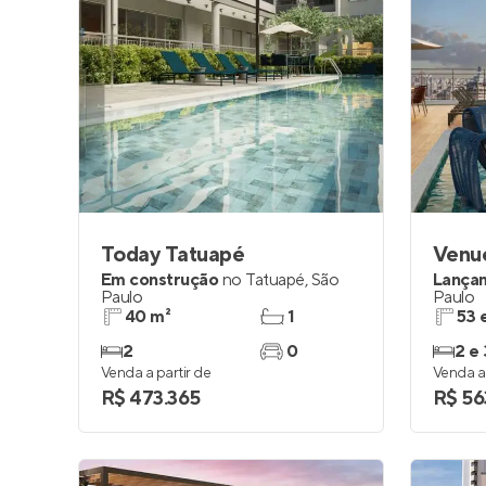
Today Tatuapé
Venu
Em construção
no
Tatuapé
,
São
Lança
Paulo
Paulo
40 m²
1
53 
2
0
2 e 
Venda a partir de
Venda a 
R$ 473.365
R$ 56