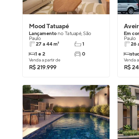
Mood Tatuapé
Aveir
Lançamento
no
Tatuapé
,
São
Em co
Paulo
Paulo
27 a 44 m²
1
26 
1 e 2
0
stud
Venda a partir de
Venda a 
R$ 219.999
R$ 24