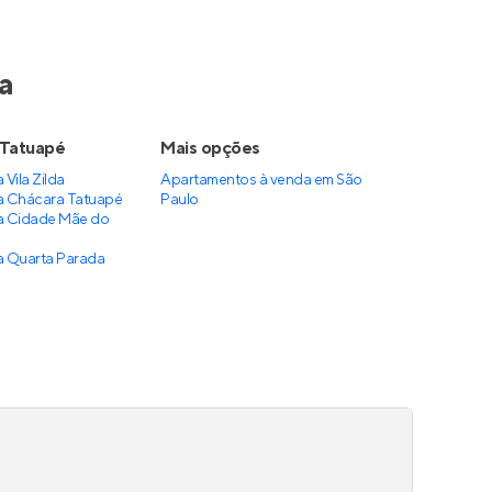
Alameda Tatuapé Condomínio Clube Home Spaces
Oliva 317
ão
Lançamento
no
Tatuapé
,
São
Paulo
27 a 37 m²
1
studio a 2
0
Venda a partir de
Sob Consulta