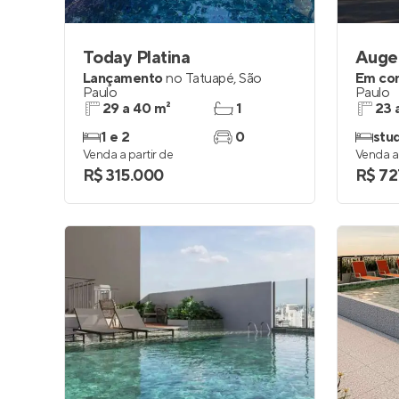
Today Platina
Lançamento
no
Tatuapé
,
São
Em co
Paulo
Paulo
29 a 40 m²
1
23 
1 e 2
0
stud
Venda a partir de
Venda a 
R$ 315.000
R$ 72