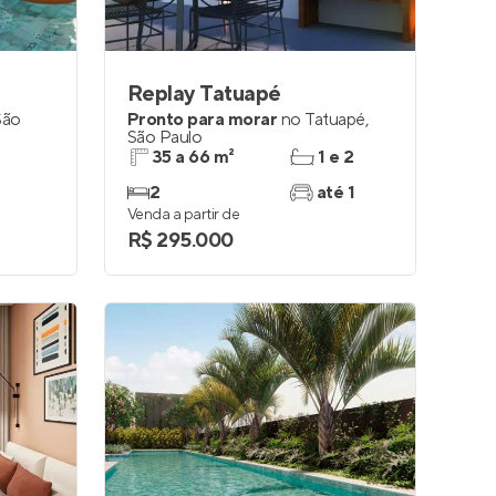
Replay Tatuapé
São
Pronto para morar
no
Tatuapé
,
São Paulo
35 a 66 m²
1 e 2
2
até 1
Venda a partir de
R$ 295.000