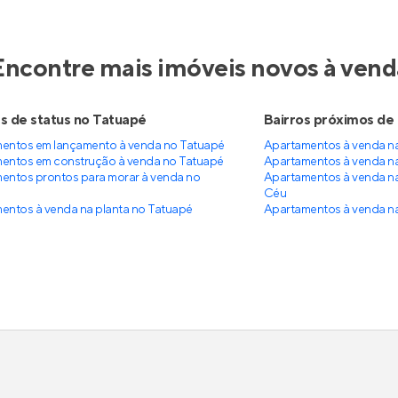
Floresta
nstrução
no
Tatuapé
,
São
Lançamento
no
Tatuapé
,
S
Paulo
 m²
2
26 a 56 m²
1
0
studio a 2
0
partir de
Venda a partir de
437.964
Sob Consulta