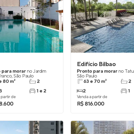
Edifício Bilbao
 para morar
no
Jardim
Pronto para morar
no
Tat
Franco
,
São Paulo
São Paulo
e 80 m²
2
63 e 70 m²
2
3
1 e 2
2
1
partir de
Venda a partir de
8.600
R$ 816.000