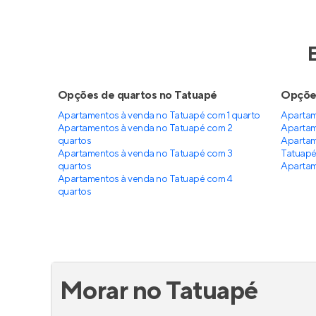
Residencial Andaluzia
Alta 
Em construção
na
Vila Gomes
Em co
Cardim
,
São Paulo
Paulo
90 e 110 m²
2 e 3
140
2 e 3
1 e 2
2
Venda a partir de
Venda a 
R$ 1.350.000
R$ 2.