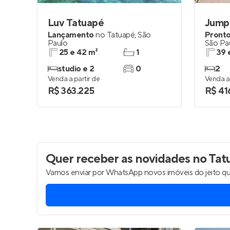
Luv Tatuapé
Jump
Lançamento
no
Tatuapé
,
São
Pronto
Paulo
São Pa
25 e 42 m²
1
39 
studio e 2
0
2
Venda a partir de
Venda a 
R$ 363.225
R$ 41
Quer receber as novidades
no Tatu
Vamos enviar por WhatsApp novos imóveis do jeito qu