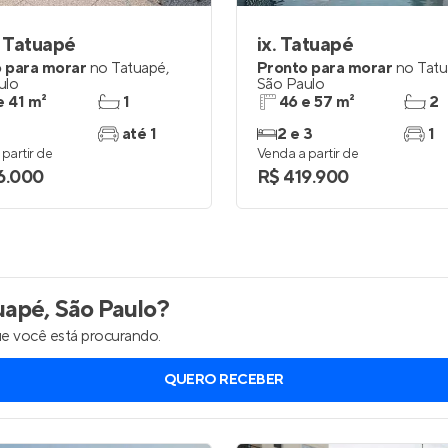
 Tatuapé
ix. Tatuapé
 para morar
no
Tatuapé
,
Pronto para morar
no
Tat
ulo
São Paulo
e 41 m²
1
46 e 57 m²
2
até 1
2 e 3
1
partir de
Venda a partir de
6.000
R$ 419.900
apé, São Paulo
?
e você está procurando.
QUERO RECEBER