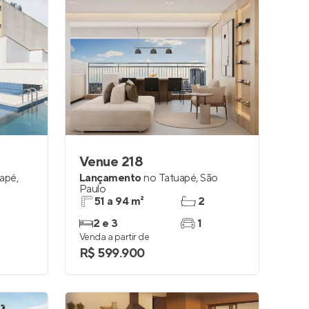
Venue 218
uapé
,
Lançamento
no
Tatuapé
,
São
Paulo
51 a 94 m²
2
2 e 3
1
Venda a partir de
R$ 599.900