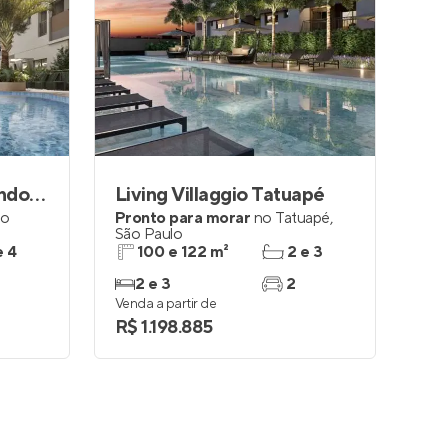
Alameda Tatuapé Condomínio Clube Residences
Living Villaggio Tatuapé
ão
Pronto para morar
no
Tatuapé
,
São Paulo
e 4
100 e 122 m²
2 e 3
2 e 3
2
Venda a partir de
R$ 1.198.885