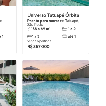
Universo Tatuapé Órbita
ão
Pronto para morar
no
Tatuapé
,
São Paulo
38 a 69 m²
1 e 2
é 1
1 a 3
até 1
Venda a partir de
R$ 357.000