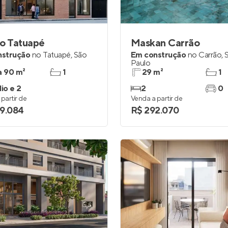
Entrar no Apto
o Tatuapé
Maskan Carrão
nstrução
no
Tatuapé
,
São
Em construção
no
Carrão
,
Paulo
a 90 m²
1
29 m²
1
io e 2
2
0
partir de
Venda a partir de
9.084
R$ 292.070