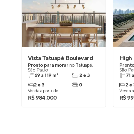
Vista Tatuapé Boulevard
High 
Pronto para morar
no
Tatuapé
,
Pronto
São Paulo
São Pa
69 a 119 m²
2 e 3
71 
2 e 3
0
2 e 
Venda a partir de
Venda a 
R$ 984.000
R$ 99