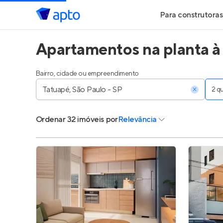
Para construtoras
Apartamentos na planta à 
Geração de Le
Geração de Vis
Bairro, cidade ou empreendimento
2 
Geração de Ve
Ordenar
32 imóveis
por
Relevância
Maiores Const
Parcerias Imobi
Anunciar Imóve
Entrar no Pa