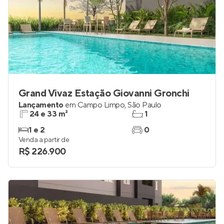
Grand Vivaz Estação Giovanni Gronchi
Lançamento
em
Campo Limpo
,
São Paulo
24 e 33 m²
1
1 e 2
0
Venda a partir de
R$ 226.900