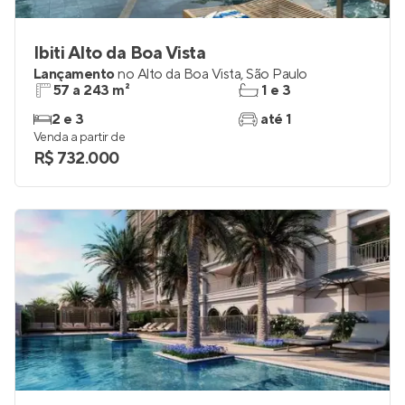
Ibiti Alto da Boa Vista
Lançamento
no
Alto da Boa Vista
,
São Paulo
57 a 243 m²
1 e 3
2 e 3
até 1
Venda a partir de
R$ 732.000