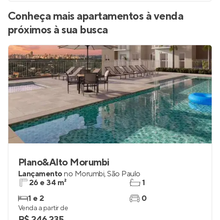
Conheça mais apartamentos à venda
próximos à sua busca
Plano&Alto Morumbi
Lançamento
no
Morumbi
,
São Paulo
26 e 34 m²
1
1 e 2
0
Venda a partir de
R$ 246.235