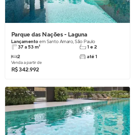
Parque das Nações - Laguna
Lançamento
em
Santo Amaro
,
São Paulo
37 a 53 m²
1 e 2
2
até 1
Venda a partir de
R$ 342.992