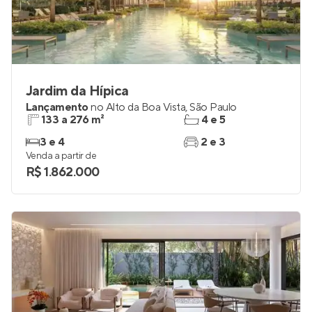
Jardim da Hípica
Lançamento
no
Alto da Boa Vista
,
São Paulo
133 a 276 m²
4 e 5
3 e 4
2 e 3
Venda a partir de
R$ 1.862.000