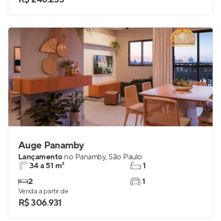
Auge Panamby
Lançamento
no
Panamby
,
São Paulo
34 a 51 m²
1
2
1
Venda a partir de
R$ 306.931