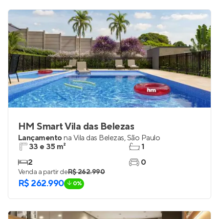
HM Smart Vila das Belezas
Lançamento
na
Vila das Belezas
,
São Paulo
33 e 35 m²
1
2
0
Venda a partir de
R$ 262.990
R$ 262.990
0%