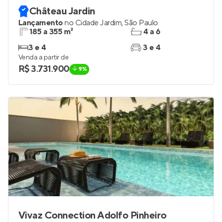
Château Jardin
Lançamento
no
Cidade Jardim
,
São Paulo
185 a 355 m²
4 a 6
3 e 4
3 e 4
Venda a partir de
R$ 3.731.900
9%
Vivaz Connection Adolfo Pinheiro