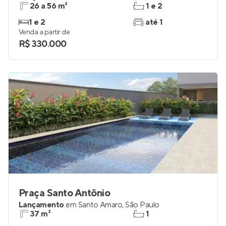
26 a 56 m²
1 e 2
1 e 2
até 1
Venda a partir de
R$ 330.000
Praça Santo Antônio
Lançamento
em
Santo Amaro
,
São Paulo
37 m²
1