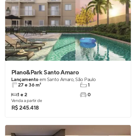
Plano&Park Santo Amaro
Lançamento
em
Santo Amaro
,
São Paulo
27 e 36 m²
1
1 e 2
0
Venda a partir de
R$ 245.418