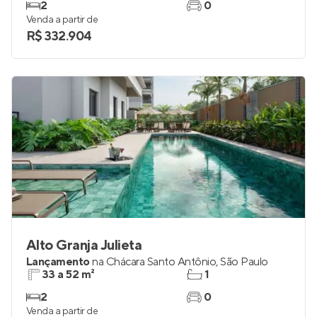
2
0
Venda a partir de
R$ 332.904
Alto Granja Julieta
Lançamento
na
Chácara Santo Antônio
,
São Paulo
33 a 52 m²
1
2
0
Venda a partir de