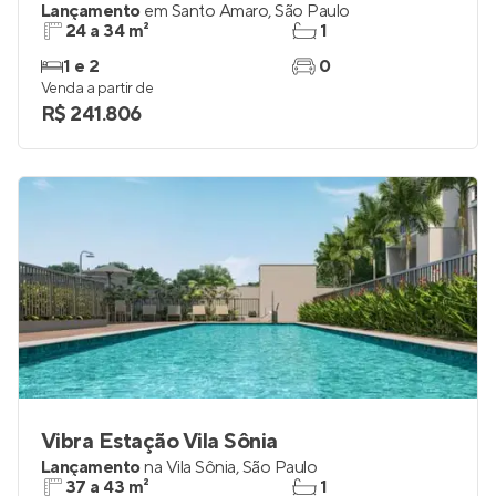
Lançamento
em
Santo Amaro
,
São Paulo
24 a 34 m²
1
1 e 2
0
Venda a partir de
R$ 241.806
Vibra Estação Vila Sônia
Lançamento
na
Vila Sônia
,
São Paulo
37 a 43 m²
1