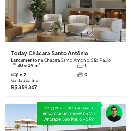
Today Chácara Santo Antônio
Lançamento
na
Chácara Santo Antônio
,
São Paulo
30 e 39 m²
1
1 e 2
0
Venda a partir de
R$ 359.367
Olá, precisa de ajuda para
encontrar um imóvel na Vila
Andrade, São Paulo - SP?