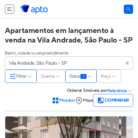
Apartamentos em lançamento à
venda na Vila Andrade, São Paulo - SP
Bairro, cidade ou empreendimento
Filtrar
Quartos
Status
1
Preço
Ordenar
3 imóveis
por
Relevância
Mosaico
Mapa
COMPARAR