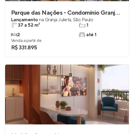
Parque das Nações - Condomínio Granja Julieta
Lançamento
na
Granja Julieta
,
São Paulo
37 a 52 m²
1
2
até 1
Venda a partir de
R$ 331.895