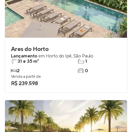
Ares do Horto
Lançamento
em
Horto do Ipê
,
São Paulo
31 e 35 m²
1
2
0
Venda a partir de
R$ 239.598