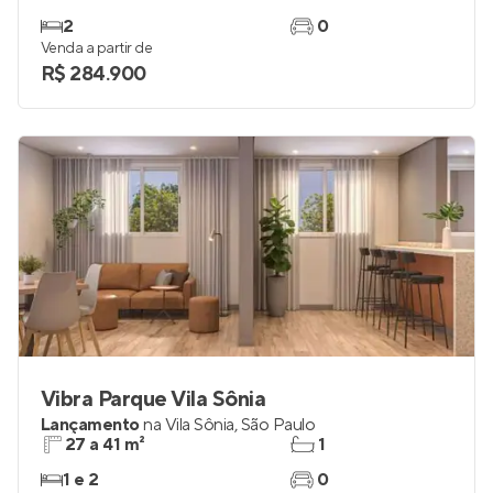
2
0
Venda a partir de
R$ 284.900
Vibra Parque Vila Sônia
Lançamento
na
Vila Sônia
,
São Paulo
27 a 41 m²
1
1 e 2
0