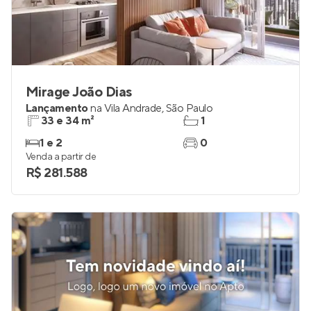
Mirage João Dias
Lançamento
na
Vila Andrade
,
São Paulo
33 e 34 m²
1
1 e 2
0
Venda a partir de
R$ 281.588