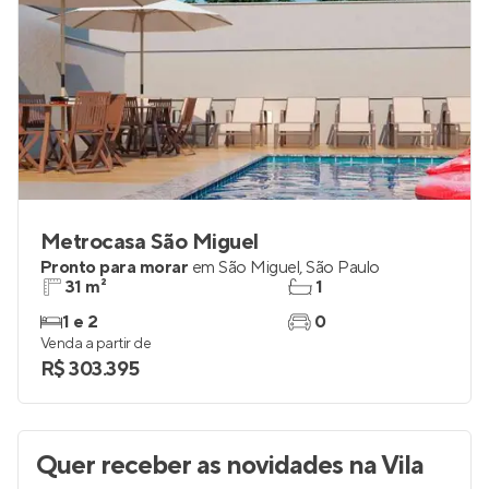
Metrocasa São Miguel
Pronto para morar
em
São Miguel
,
São Paulo
31 m²
1
1 e 2
0
Venda a partir de
R$ 303.395
Quer receber as novidades
na Vila