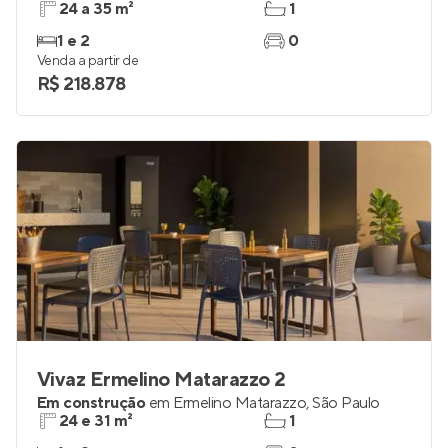
24 a 35 m²
1
1 e 2
0
Venda a partir de
R$ 218.878
Vivaz Ermelino Matarazzo 2
Em construção
em
Ermelino Matarazzo
,
São Paulo
24 e 31 m²
1