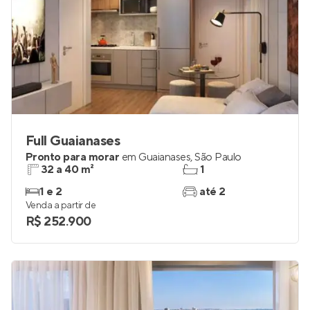
Full Guaianases
Pronto para morar
em
Guaianases
,
São Paulo
32 a 40 m²
1
1 e 2
até 2
Venda a partir de
R$ 252.900