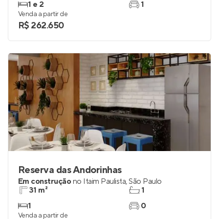
1 e 2
1
Venda a partir de
R$ 262.650
Reserva das Andorinhas
Em construção
no
Itaim Paulista
,
São Paulo
31 m²
1
1
0
Venda a partir de