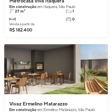
Metrocasa Viva Itaquera
Em construção
em
Itaquera
,
São Paulo
27 m²
1
1
0
Venda a partir de
R$ 182.400
Vivaz Ermelino Matarazzo
Em construção
em
Ermelino Matarazzo
,
São Paulo