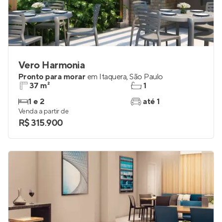
Vero Harmonia
Pronto para morar
em
Itaquera
,
São Paulo
37 m²
1
1 e 2
até 1
Venda a partir de
R$ 315.900