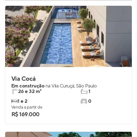
Via Cocá
Em construção
na
Vila Curuçá
,
São Paulo
26 e 32 m²
1
1 e 2
0
Venda a partir de
R$ 169.000