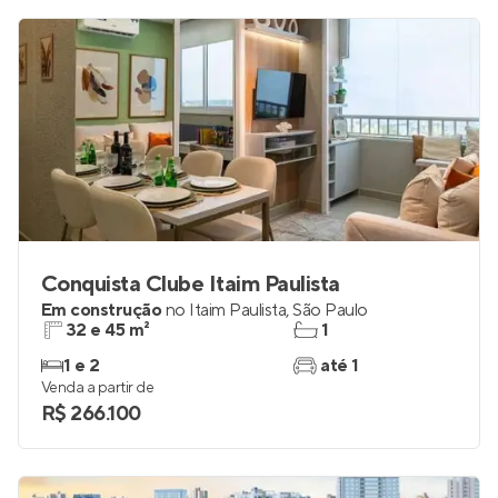
Conquista Clube Itaim Paulista
Em construção
no
Itaim Paulista
,
São Paulo
32 e 45 m²
1
1 e 2
até 1
Venda a partir de
R$ 266.100