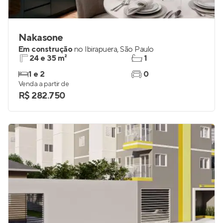
Nakasone
Em construção
no
Ibirapuera
,
São Paulo
24 e 35 m²
1
1 e 2
0
Venda a partir de
R$ 282.750