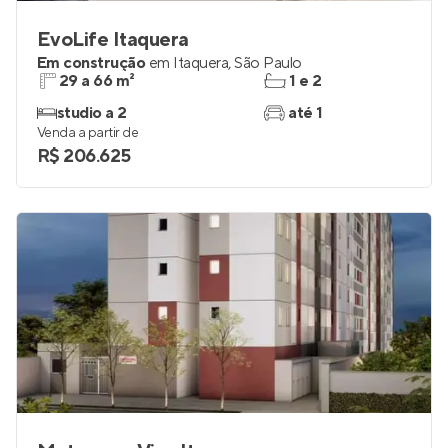
EvoLife Itaquera
Em construção
em
Itaquera
,
São Paulo
29 a 66 m²
1 e 2
studio a 2
até 1
Venda a partir de
R$ 206.625