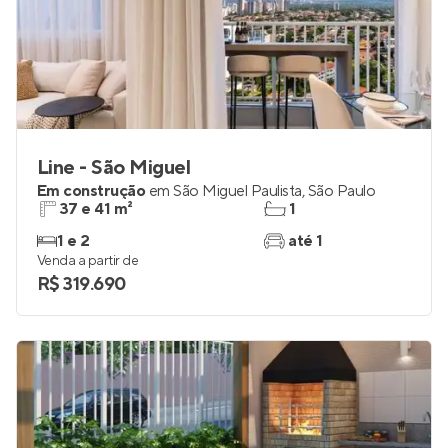
Line - São Miguel
Em construção
em
São Miguel Paulista
,
São Paulo
37 e 41 m²
1
1 e 2
até 1
Venda a partir de
R$ 319.690