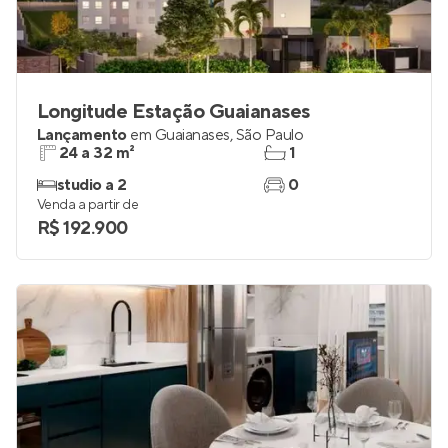
Longitude Estação Guaianases
Lançamento
em
Guaianases
,
São Paulo
24 a 32 m²
1
studio a 2
0
Venda a partir de
R$ 192.900