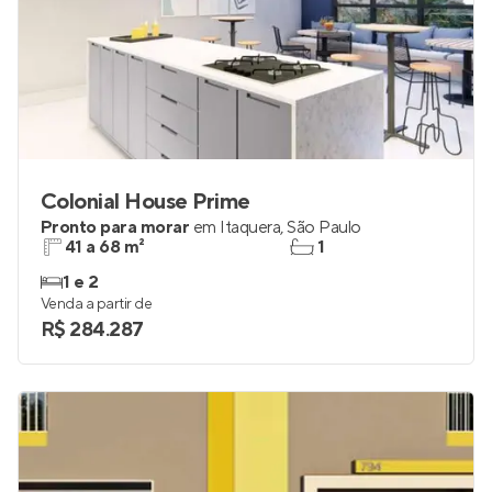
Colonial House Prime
Pronto para morar
em
Itaquera
,
São Paulo
41 a 68 m²
1
1 e 2
Venda a partir de
R$ 284.287