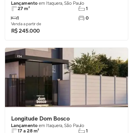
Lançamento
em
Itaquera
,
São Paulo
27 m²
1
1
0
Venda a partir de
R$ 245.000
Longitude Dom Bosco
Lançamento
em
Itaquera
,
São Paulo
17 a 28 m²
1