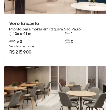
Vero Encanto
Pronto para morar
em
Itaquera
,
São Paulo
26 e 41 m²
1
1 e 2
0
Venda a partir de
R$ 215.900