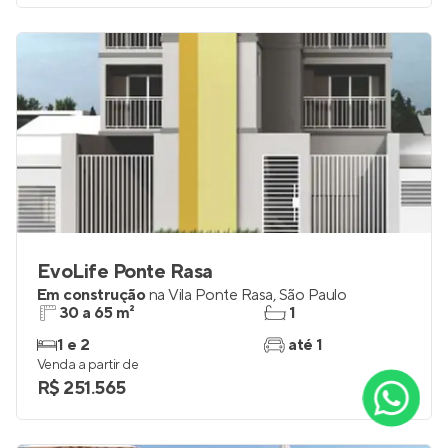
EvoLife Ponte Rasa
Em construção
na
Vila Ponte Rasa
,
São Paulo
30 a 65 m²
1
1 e 2
até 1
Venda a partir de
R$ 251.565