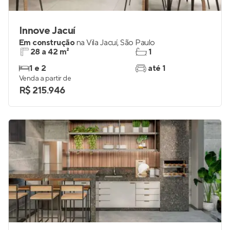
Innove Jacuí
Em construção
na
Vila Jacuí
,
São Paulo
28 a 42 m²
1
1 e 2
até 1
Venda a partir de
R$ 215.946