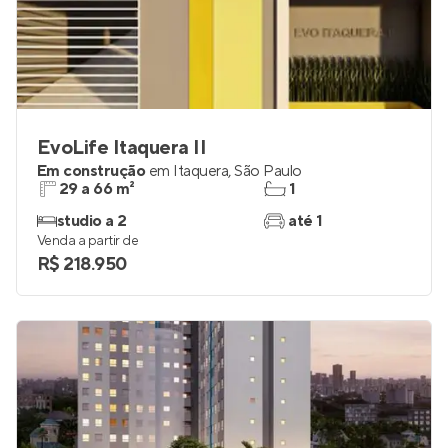
EvoLife Itaquera II
Em construção
em
Itaquera
,
São Paulo
29 a 66 m²
1
studio a 2
até 1
Venda a partir de
R$ 218.950