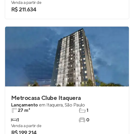
Venda a partir de
R$ 211.634
Metrocasa Clube Itaquera
Lançamento
em
Itaquera
,
São Paulo
27 m²
1
1
0
Venda a partir de
R$ 199.214