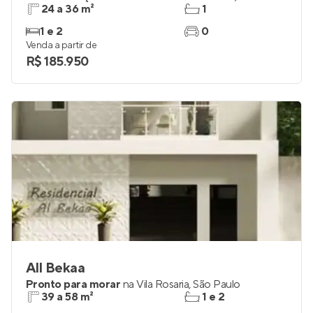
24 a 36 m²
1
1 e 2
0
Venda a partir de
R$ 185.950
All Bekaa
Pronto para morar
na
Vila Rosaria
,
São Paulo
39 a 58 m²
1 e 2