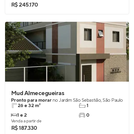
R$ 245.170
Mud Almecegueiras
Pronto para morar
no
Jardim São Sebastião
,
São Paulo
26 e 32 m²
1
1 e 2
0
Venda a partir de
R$ 187.330