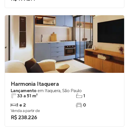
Harmonia Itaquera
Lançamento
em
Itaquera
,
São Paulo
33 a 51 m²
1
1 e 2
0
Venda a partir de
R$ 238.226