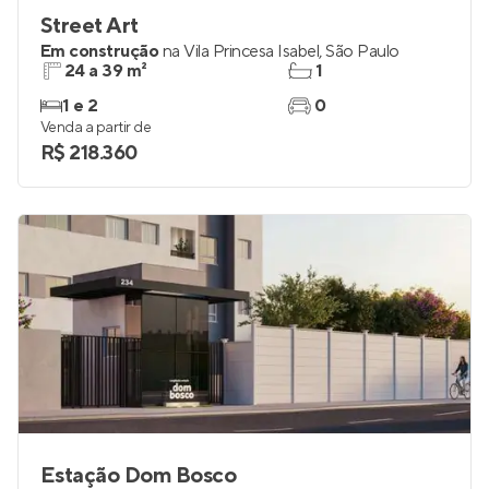
Street Art
Em construção
na
Vila Princesa Isabel
,
São Paulo
24 a 39 m²
1
1 e 2
0
Venda a partir de
R$ 218.360
Estação Dom Bosco