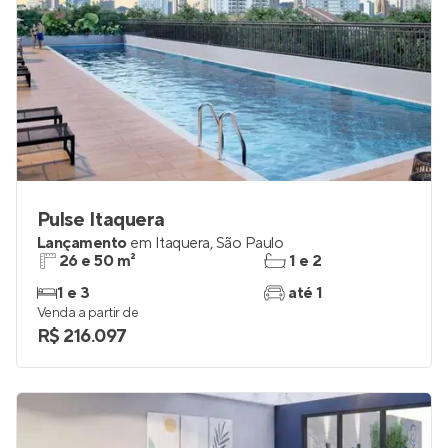
Pulse Itaquera
Lançamento
em
Itaquera
,
São Paulo
26 e 50 m²
1 e 2
1 e 3
até 1
Venda a partir de
R$ 216.097