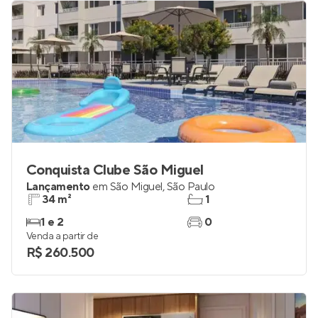
Conquista Clube São Miguel
Lançamento
em
São Miguel
,
São Paulo
34 m²
1
1 e 2
0
Venda a partir de
R$ 260.500