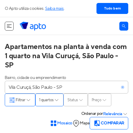
O Apto utiliza cookies.
Saiba mais
.
Tudo bem
Apartamentos na planta à venda com
1 quarto na Vila Curuçá, São Paulo -
SP
Bairro, cidade ou empreendimento
Filtrar
1 quartos
Status
Preço
Ordenar
por
Relevância
Mosaico
Mapa
COMPARAR