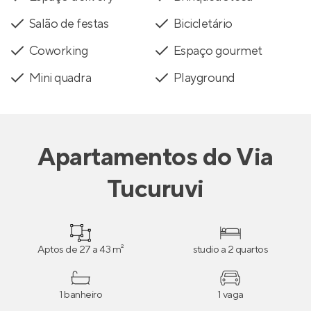
Salão de festas
Bicicletário
Coworking
Espaço gourmet
Mini quadra
Playground
Apartamentos
do
Via
Tucuruvi
Aptos de 27 a 43 m²
studio a 2 quartos
1 banheiro
1 vaga