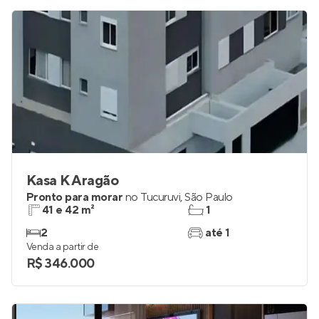
Kasa K Aragão
Pronto para morar
no
Tucuruvi
,
São Paulo
41 e 42 m²
1
2
até 1
Venda a partir de
R$ 346.000