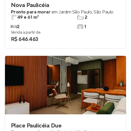
Nova Paulicéia
Pronto para morar
em
Jardim São Paulo
,
São Paulo
49 e 61 m²
2
2
1
Venda a partir de
R$ 646.463
Place Paulicéia Due