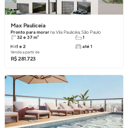
Max Pauliceia
Pronto para morar
na
Vila Paulicéia
,
São Paulo
32 e 37 m²
1
1 e 2
até 1
Venda a partir de
R$ 281.723