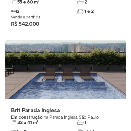
55 e 60 m²
2
2
1 e 2
Venda a partir de
R$ 542.000
Brit Parada Inglesa
Em construção
na
Parada Inglesa
,
São Paulo
32 a 41 m²
1