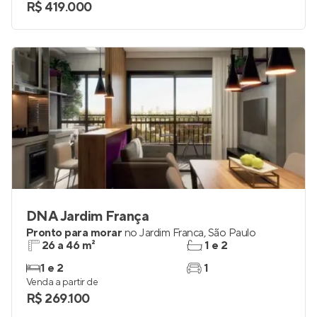
R$ 419.000
DNA Jardim França
Pronto para morar
no
Jardim Franca
,
São Paulo
26 a 46 m²
1 e 2
1 e 2
1
Venda a partir de
R$ 269.100