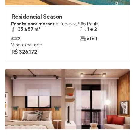
Residencial Season
Pronto para morar
no
Tucuruvi
,
São Paulo
35 a 57 m²
1 e 2
2
até 1
Venda a partir de
R$ 326.172