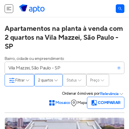
Apartamentos na planta à venda com
2 quartos na Vila Mazzei, São Paulo -
SP
Bairro, cidade ou empreendimento
Filtrar
2 quartos
Status
Preço
Ordenar
6 imóveis
por
Relevância
Mosaico
Mapa
COMPARAR