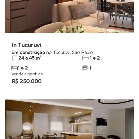
In Tucuruvi
Em construção
no
Tucuruvi
,
São Paulo
24 a 45 m²
1 e 2
1 e 2
1
Venda a partir de
R$ 250.000