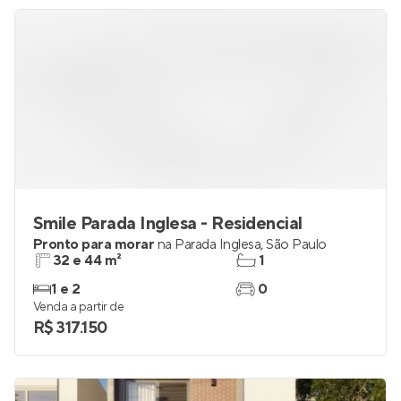
Smile Parada Inglesa - Residencial
Pronto para morar
na
Parada Inglesa
,
São Paulo
32 e 44 m²
1
1 e 2
0
Venda a partir de
R$ 317.150