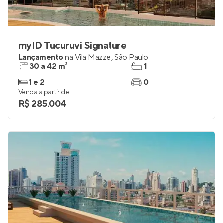
myID Tucuruvi Signature
Lançamento
na
Vila Mazzei
,
São Paulo
30 a 42 m²
1
1 e 2
0
Venda a partir de
R$ 285.004