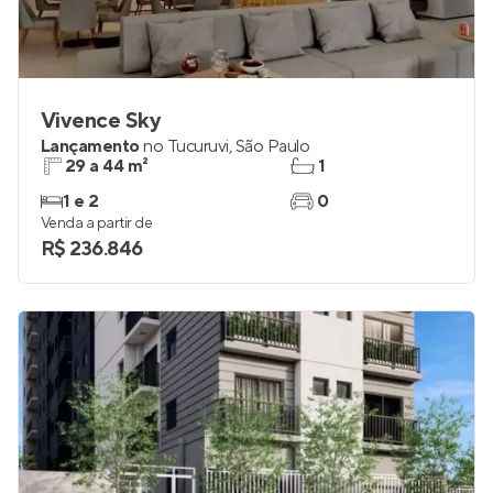
Vivence Sky
Lançamento
no
Tucuruvi
,
São Paulo
29 a 44 m²
1
1 e 2
0
Venda a partir de
R$ 236.846