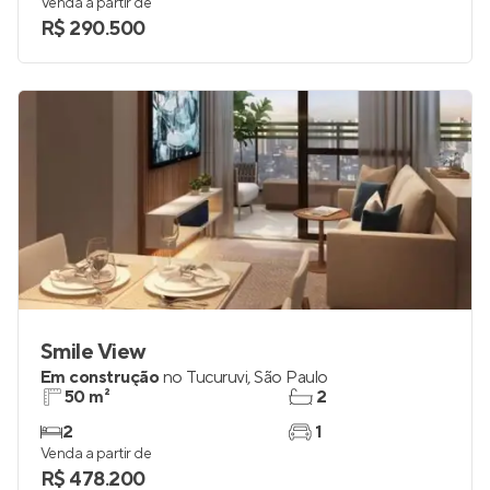
Venda a partir de
R$ 290.500
Smile View
Em construção
no
Tucuruvi
,
São Paulo
50 m²
2
2
1
Venda a partir de
R$ 478.200