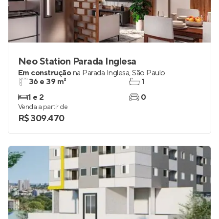
Neo Station Parada Inglesa
Em construção
na
Parada Inglesa
,
São Paulo
36 e 39 m²
1
1 e 2
0
Venda a partir de
R$ 309.470