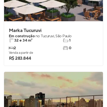
Marka Tucuruvi
Em construção
no
Tucuruvi
,
São Paulo
32 e 34 m²
1
2
0
Venda a partir de
R$ 283.844