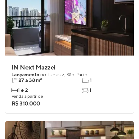
IN Next Mazzei
Lançamento
no
Tucuruvi
,
São Paulo
27 a 38 m²
1
1 e 2
1
Venda a partir de
R$ 310.000