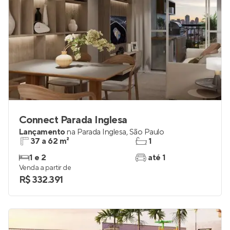
Connect Parada Inglesa
Lançamento
na
Parada Inglesa
,
São Paulo
37 a 62 m²
1
1 e 2
até 1
Venda a partir de
R$ 332.391