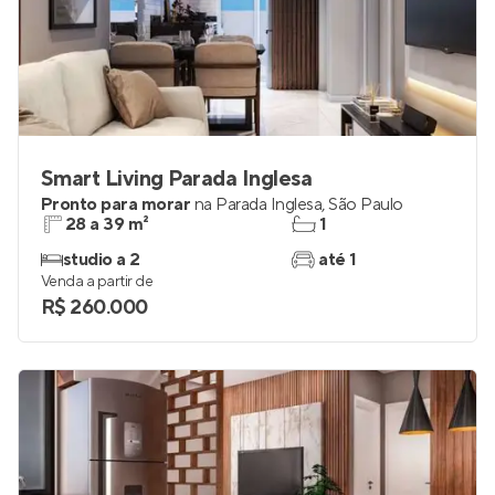
Smart Living Parada Inglesa
Pronto para morar
na
Parada Inglesa
,
São Paulo
28 a 39 m²
1
studio a 2
até 1
Venda a partir de
R$ 260.000