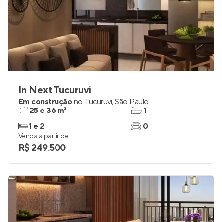
In Next Tucuruvi
Em construção
no
Tucuruvi
,
São Paulo
25 e 36 m²
1
1 e 2
0
Venda a partir de
R$ 249.500