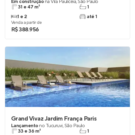
Em construção
na
Vila Paulicéia
,
São Paulo
31 e 47 m²
1
1 e 2
até 1
Venda a partir de
R$ 388.956
Grand Vivaz Jardim França Paris
Lançamento
no
Tucuruvi
,
São Paulo
33 e 36 m²
1