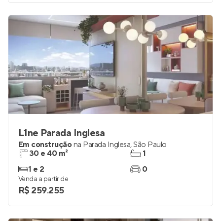
L1ne Parada Inglesa
Em construção
na
Parada Inglesa
,
São Paulo
30 e 40 m²
1
1 e 2
0
Venda a partir de
R$ 259.255