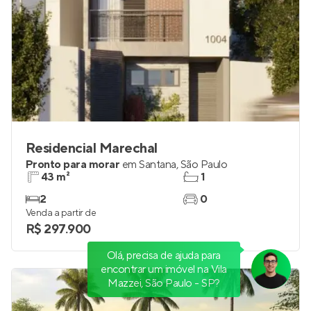
Residencial Marechal
Pronto para morar
em
Santana
,
São Paulo
43 m²
1
2
0
Venda a partir de
R$ 297.900
Olá, precisa de ajuda para
encontrar um imóvel na Vila
Mazzei, São Paulo - SP?