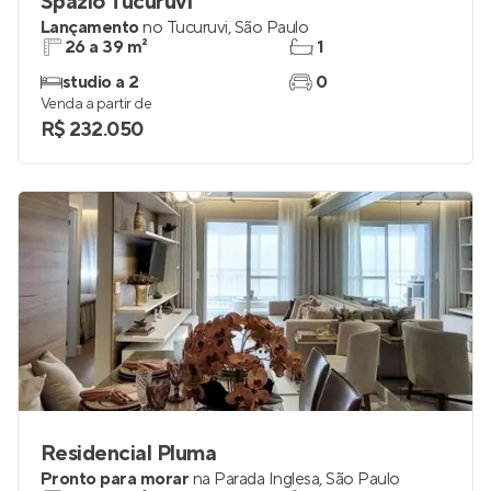
Spazio Tucuruvi
Lançamento
no
Tucuruvi
,
São Paulo
26 a 39 m²
1
studio a 2
0
Venda a partir de
R$ 232.050
Residencial Pluma
Pronto para morar
na
Parada Inglesa
,
São Paulo