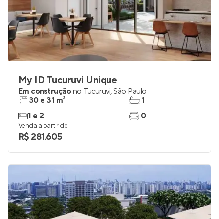
My ID Tucuruvi Unique
Em construção
no
Tucuruvi
,
São Paulo
30 e 31 m²
1
1 e 2
0
Venda a partir de
R$ 281.605