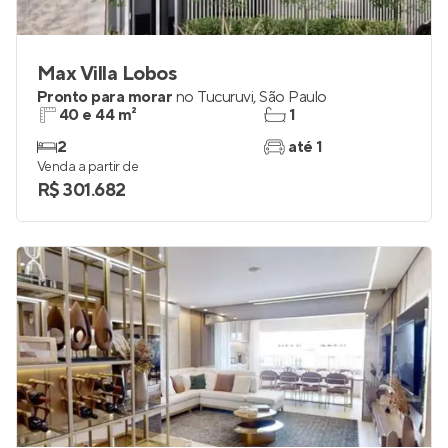
Max Villa Lobos
Pronto para morar
no
Tucuruvi
,
São Paulo
40 e 44 m²
1
2
até 1
Venda a partir de
R$ 301.682