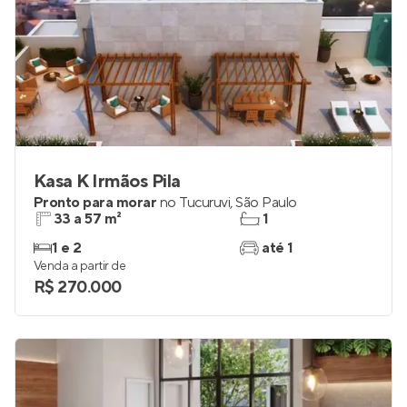
Kasa K Irmãos Pila
Pronto para morar
no
Tucuruvi
,
São Paulo
33 a 57 m²
1
1 e 2
até 1
Venda a partir de
R$ 270.000