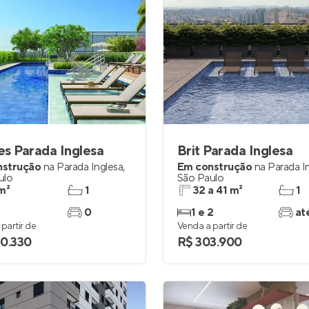
res Parada Inglesa
Brit Parada Inglesa
nstrução
na
Parada Inglesa
,
Em construção
na
Parada I
ulo
São Paulo
m²
1
32 a 41 m²
1
0
1 e 2
at
partir de
Venda a partir de
0.330
R$ 303.900