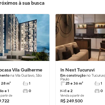
róximos à sua busca
casa Vila Guilherme
In Next Tucuruvi
mento
na
Vila Gustavo
,
São
Em construção
no
Tucuruvi
Paulo
a 28 m²
1
25 e 36 m²
1
io e 1
0
1 e 2
0
partir de
Venda a partir de
9.722
R$ 249.500