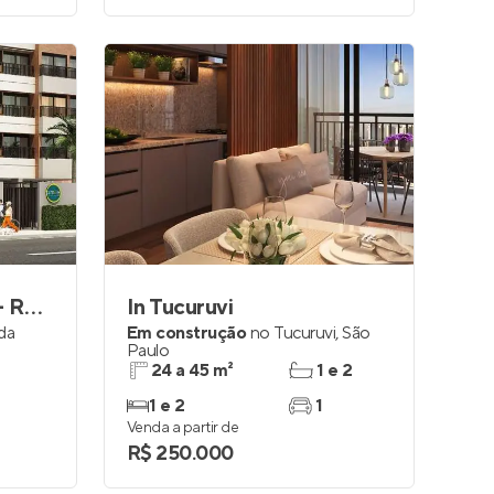
Smile Parada Inglesa - Residencial
In Tucuruvi
da
Em construção
no
Tucuruvi
,
São
Paulo
24 a 45 m²
1 e 2
1 e 2
1
Venda a partir de
R$ 250.000