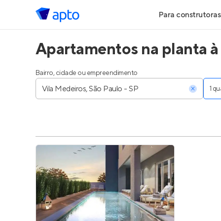
Para construtoras
Apartamentos na planta à 
Geração de Le
Geração de Vis
Bairro, cidade ou empreendimento
1 q
Geração de Ve
Maiores Const
Parcerias Imobi
Anunciar Imóve
Entrar no Pa