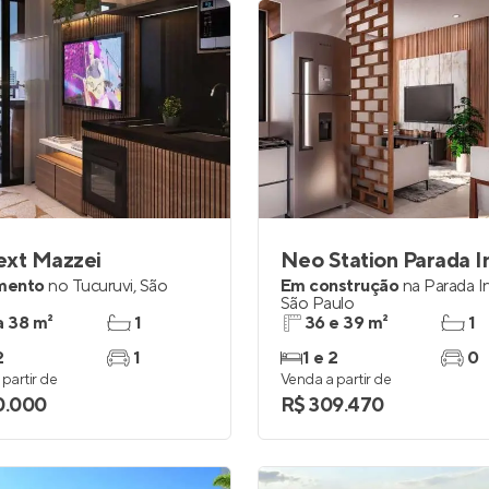
ext Mazzei
mento
no
Tucuruvi
,
São
Em construção
na
Parada I
São Paulo
a 38 m²
1
36 e 39 m²
1
2
1
1 e 2
0
partir de
Venda a partir de
0.000
R$ 309.470