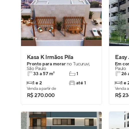
Kasa K Irmãos Pila
Easy
Pronto para morar
no
Tucuruvi
,
Em co
São Paulo
Paulo
33 a 57 m²
1
26 
1 e 2
até 1
1 e 
Venda a partir de
Venda a 
R$ 270.000
R$ 23