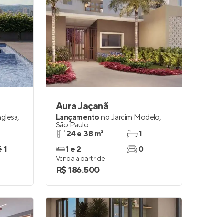
Aura Jaçanã
nglesa
,
Lançamento
no
Jardim Modelo
,
São Paulo
24 e 38 m²
1
é 1
1 e 2
0
Venda a partir de
R$ 186.500