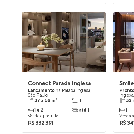
Connect Parada Inglesa
Smile
Lançamento
na
Parada Inglesa
,
Pronto
São Paulo
Inglesa
37 a 62 m²
1
32 
1 e 2
até 1
1
Venda a partir de
Venda a 
R$ 332.391
R$ 34