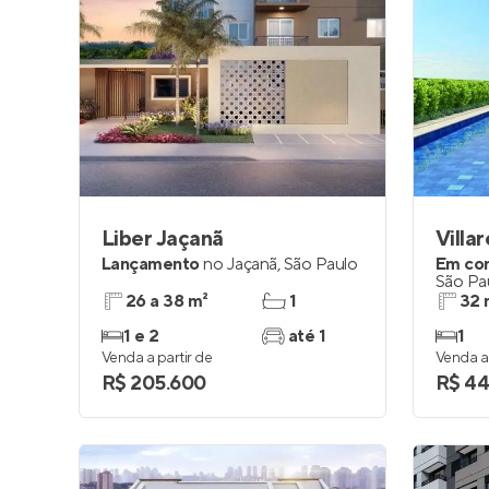
Liber Jaçanã
Villa
Lançamento
no
Jaçanã
,
São Paulo
Em co
São Pa
26 a 38 m²
1
32 
1 e 2
até 1
1
Venda a partir de
Venda a 
R$ 205.600
R$ 44