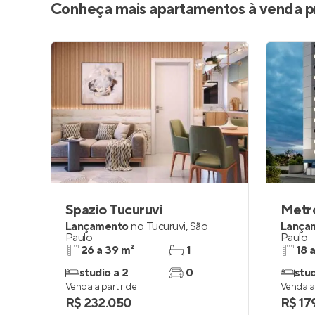
Conheça mais apartamentos à venda p
Spazio Tucuruvi
Metro
Lançamento
no
Tucuruvi
,
São
Lança
Paulo
Paulo
26 a 39 m²
1
18 
studio a 2
0
stud
Venda a partir de
Venda a 
R$ 232.050
R$ 17