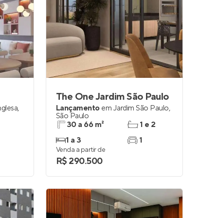
The One Jardim São Paulo
nglesa
,
Lançamento
em
Jardim São Paulo
,
São Paulo
30 a 66 m²
1 e 2
1 a 3
1
Venda a partir de
R$ 290.500