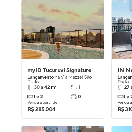
myID Tucuruvi Signature
IN N
Lançamento
na
Vila Mazzei
,
São
Lança
Paulo
Paulo
30 a 42 m²
1
27 
1 e 2
0
1 e 
Venda a partir de
Venda a 
R$ 285.004
R$ 31