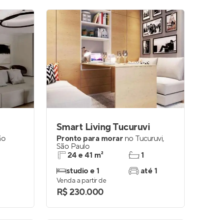
Smart Living Tucuruvi
ão
Pronto para morar
no
Tucuruvi
,
São Paulo
24 e 41 m²
1
studio e 1
até 1
Venda a partir de
R$ 230.000