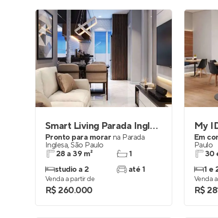
Smart Living Parada Inglesa
My ID
Pronto para morar
na
Parada
Em co
Inglesa
,
São Paulo
Paulo
28 a 39 m²
1
30 
studio a 2
até 1
1 e 
Venda a partir de
Venda a 
R$ 260.000
R$ 28