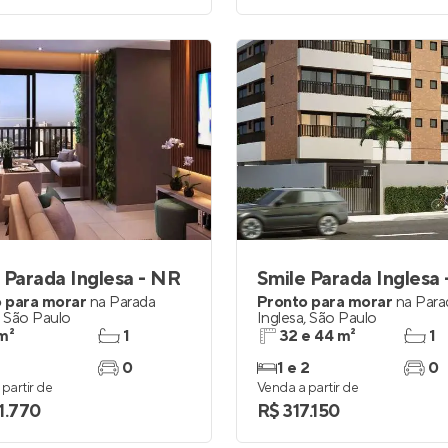
 Parada Inglesa - NR
 para morar
na
Parada
Pronto para morar
na
Para
,
São Paulo
Inglesa
,
São Paulo
m²
1
32 e 44 m²
1
0
1 e 2
0
partir de
Venda a partir de
1.770
R$ 317.150