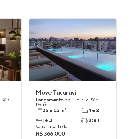
Move Tucuruvi
,
São
Lançamento
no
Tucuruvi
,
São
Paulo
36 e 65 m²
1 e 2
1 e 3
até 1
Venda a partir de
R$ 366.000