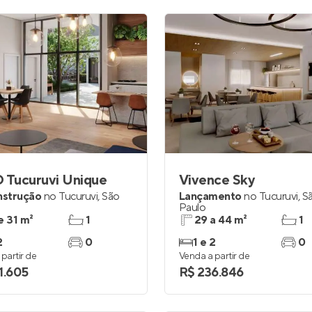
 Tucuruvi Unique
Vivence Sky
nstrução
no
Tucuruvi
,
São
Lançamento
no
Tucuruvi
,
S
Paulo
e 31 m²
1
29 a 44 m²
1
2
0
1 e 2
0
partir de
Venda a partir de
1.605
R$ 236.846