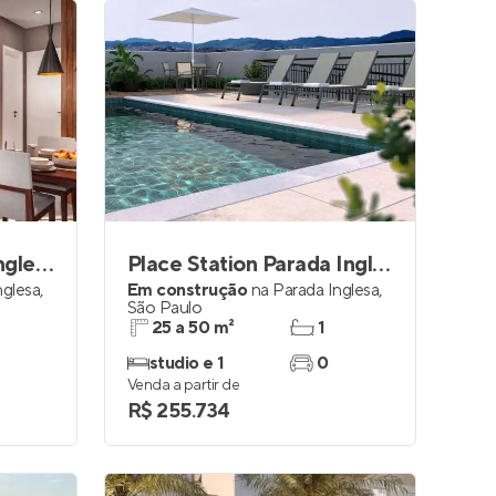
Neo Station Parada Inglesa
Place Station Parada Inglesa
nglesa
,
Em construção
na
Parada Inglesa
,
São Paulo
25 a 50 m²
1
studio e 1
0
Venda a partir de
R$ 255.734