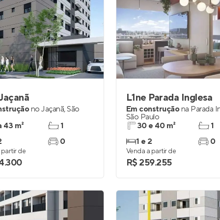
 Jaçanã
L1ne Parada Inglesa
nstrução
no
Jaçanã
,
São
Em construção
na
Parada I
São Paulo
a 43 m²
1
30 e 40 m²
1
2
0
1 e 2
0
partir de
Venda a partir de
4.300
R$ 259.255