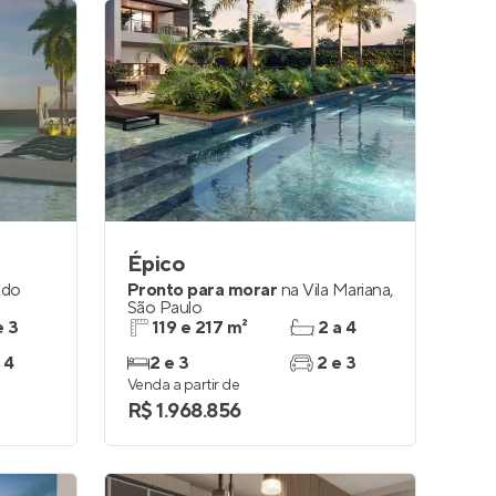
Épico
 do
Pronto para morar
na
Vila Mariana
,
São Paulo
e 3
119 e 217 m²
2 a 4
 4
2 e 3
2 e 3
Venda a partir de
R$ 1.968.856