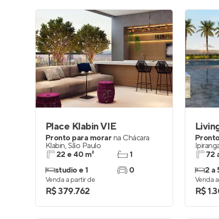
Place Klabin VIE
Livin
Pronto para morar
na
Chácara
Pronto
Klabin
,
São Paulo
Ipirang
22 e 40 m²
1
72 
studio e 1
0
2 a 
Venda a partir de
Venda a 
R$ 379.762
R$ 1.