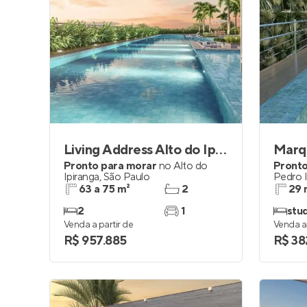
Living Address Alto do Ipiranga
Marqu
Pronto para morar
no
Alto do
Pronto
Ipiranga
,
São Paulo
Pedro 
63 a 75 m²
2
29 
2
1
stu
Venda a partir de
Venda a 
R$ 957.885
R$ 38