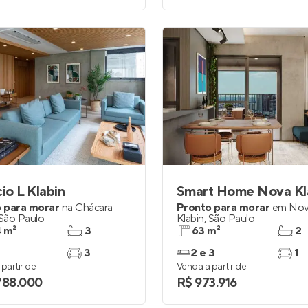
cio L Klabin
Smart Home Nova Kl
 para morar
na
Chácara
Pronto para morar
em
No
São Paulo
Klabin
,
São Paulo
 m²
3
63 m²
2
3
2 e 3
1
partir de
Venda a partir de
788.000
R$ 973.916