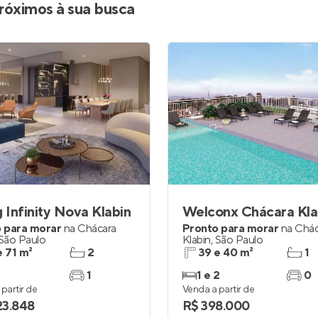
róximos à sua busca
g Infinity Nova Klabin
Welconx Chácara Kla
 para morar
na
Chácara
Pronto para morar
na
Chác
São Paulo
Klabin
,
São Paulo
e 71 m²
2
39 e 40 m²
1
1
1 e 2
0
partir de
Venda a partir de
23.848
R$ 398.000