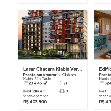
Lasar Chácara Klabin Versatile
Edifí
Pronto para morar
na
Chácara
Pronto
Klabin
,
São Paulo
Klabin
,
23 e 45 m²
1
324
studio e 1
0
3
Venda a partir de
Venda a 
R$ 403.800
R$ 4.