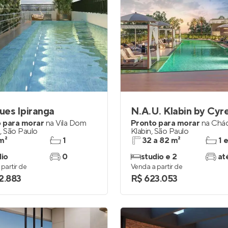
es Ipiranga
N.A.U. Klabin by Cyr
 para morar
na
Vila Dom
Pronto para morar
na
Chác
I
,
São Paulo
Klabin
,
São Paulo
m²
1
32 a 82 m²
1 
dio
0
studio e 2
at
partir de
Venda a partir de
2.883
R$ 623.053