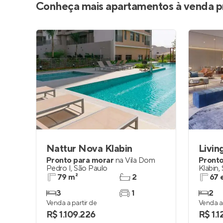
Conheça mais apartamentos à venda p
Nattur Nova Klabin
Livin
Pronto para morar
na
Vila Dom
Pronto
Pedro I
,
São Paulo
Klabin
,
79 m²
2
67 
3
1
2
Venda a partir de
Venda a 
R$ 1.109.226
R$ 1.1