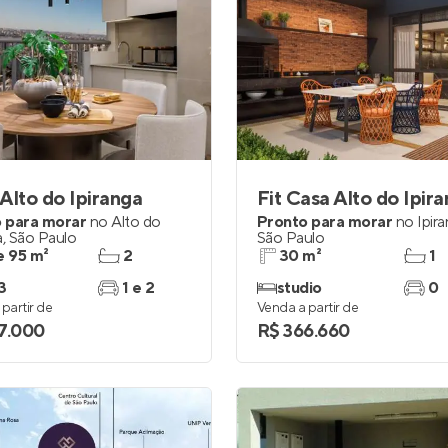
Alto do Ipiranga
Fit Casa Alto do Ipir
 para morar
no
Alto do
Pronto para morar
no
Ipir
a
,
São Paulo
São Paulo
e 95 m²
2
30 m²
1
3
1 e 2
studio
0
partir de
Venda a partir de
7.000
R$ 366.660