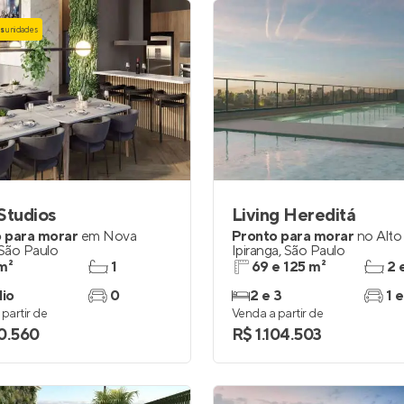
as
unidades
Studios
Living Hereditá
 para morar
em
Nova
Pronto para morar
no
Alto
São Paulo
Ipiranga
,
São Paulo
m²
1
69 e 125 m²
2 
dio
0
2 e 3
1 e
partir de
Venda a partir de
0.560
R$ 1.104.503