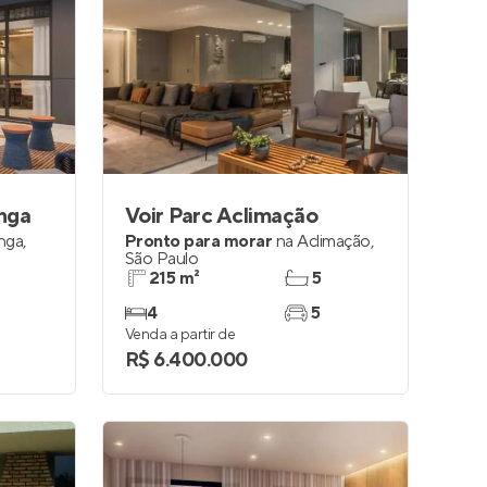
anga
Voir Parc Aclimação
anga
,
Pronto para morar
na
Aclimação
,
São Paulo
215 m²
5
4
5
Venda a partir de
R$ 6.400.000