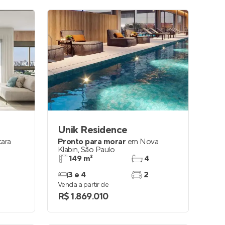
Unik Residence
ara
Pronto para morar
em
Nova
Klabin
,
São Paulo
149 m²
4
3 e 4
2
Venda a partir de
R$ 1.869.010