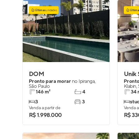
Últimas
unidades
Últim
DOM
Unik 
Pronto para morar
no
Ipiranga
,
Pronto
São Paulo
Klabin
,
146 m²
4
34 
3
3
stu
Venda a partir de
Venda a 
R$ 1.998.000
R$ 33