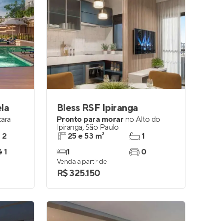
ela
Bless RSF Ipiranga
ara
Pronto para morar
no
Alto do
Ipiranga
,
São Paulo
e 2
25 e 53 m²
1
é 1
1
0
Venda a partir de
R$ 325.150