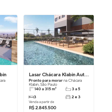
bin
Lasar Chácara Klabin Autoral
ara
Pronto para morar
na
Chácara
Klabin
,
São Paulo
140 a 315 m²
3 a 5
3
2 e 3
Venda a partir de
R$ 2.845.500