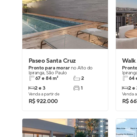
Paseo Santa Cruz
Walk 
Pronto para morar
no
Alto do
Pronto
Ipiranga
,
São Paulo
Ipirang
67 e 84 m²
2
64 
2 e 3
1
2 e 
Venda a partir de
Venda a 
R$ 922.000
R$ 66