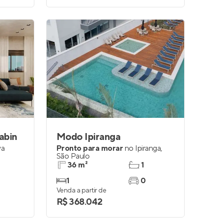
abin
Modo Ipiranga
va
Pronto para morar
no
Ipiranga
,
São Paulo
36 m²
1
1
0
Venda a partir de
R$ 368.042