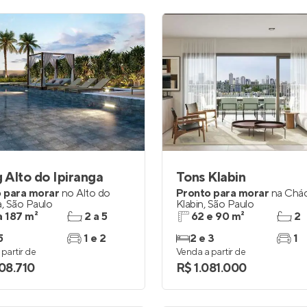
g Alto do Ipiranga
Tons Klabin
 para morar
no
Alto do
Pronto para morar
na
Chác
a
,
São Paulo
Klabin
,
São Paulo
a 187 m²
2 a 5
62 e 90 m²
2
5
1 e 2
2 e 3
1
partir de
Venda a partir de
308.710
R$ 1.081.000