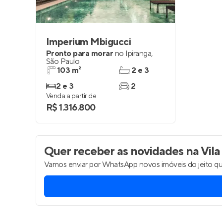
Imperium Mbigucci
Pronto para morar
no
Ipiranga
,
São Paulo
103 m²
2 e 3
2 e 3
2
Venda a partir de
R$ 1.316.800
Quer receber as novidades
na Vila
Vamos enviar por WhatsApp novos imóveis do jeito qu