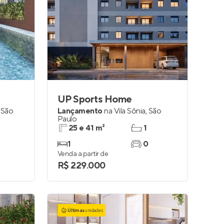
UP Sports Home
,
São
Lançamento
na
Vila Sônia
,
São
Paulo
25 e 41 m²
1
1
0
Venda a partir de
R$ 229.000
Últimas
unidades