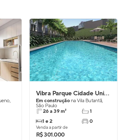
Vibra Parque Cidade Universitária
ueno
,
Em construção
na
Vila Butantã
,
São Paulo
26 a 39 m²
1
1 e 2
0
Venda a partir de
R$ 301.000