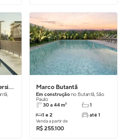
My One Cidade Universitária
Marco Butantã
ntã
,
Em construção
no
Butantã
,
São
Paulo
30 a 44 m²
1
1 e 2
até 1
Venda a partir de
R$ 255.100