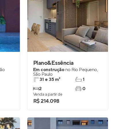
Plano&Essência
ão
Em construção
no
Rio Pequeno
,
São Paulo
31 e 35 m²
1
2
0
Venda a partir de
R$ 214.098