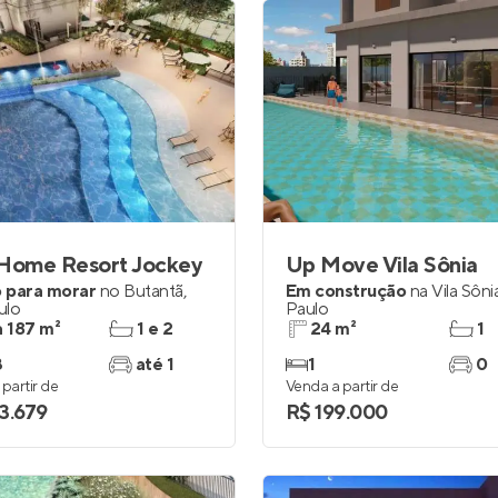
 Home Resort Jockey
Up Move Vila Sônia
 para morar
no
Butantã
,
Em construção
na
Vila Sôni
ulo
Paulo
a 187 m²
1 e 2
24 m²
1
3
até 1
1
0
partir de
Venda a partir de
3.679
R$ 199.000