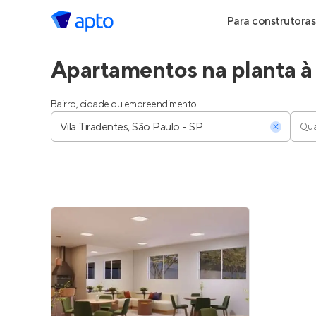
Para construtoras
Apartamentos na planta à 
Geração de Le
Geração de Vis
Bairro, cidade ou empreendimento
Qua
Geração de Ve
Maiores Const
Parcerias Imobi
Anunciar Imóve
Entrar no Pa