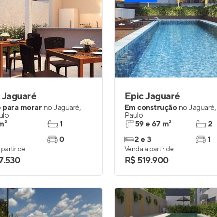
 Jaguaré
Epic Jaguaré
 para morar
no
Jaguaré
,
Em construção
no
Jaguaré
ulo
Paulo
m²
1
59 e 67 m²
2
0
2 e 3
1
partir de
Venda a partir de
7.530
R$ 519.900