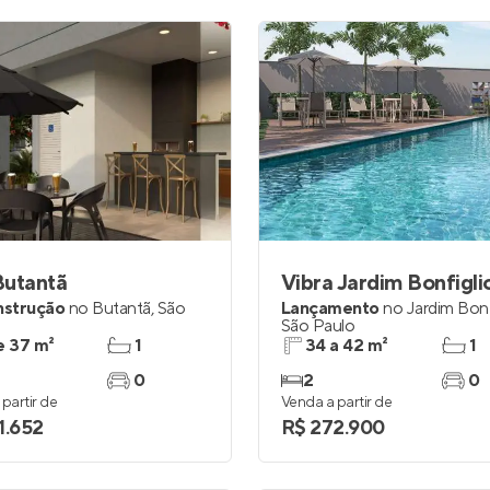
Butantã
Vibra Jardim Bonfiglio
nstrução
no
Butantã
,
São
Lançamento
no
Jardim Bonfi
São Paulo
e 37 m²
1
34 a 42 m²
1
0
2
0
partir de
Venda a partir de
1.652
R$ 272.900