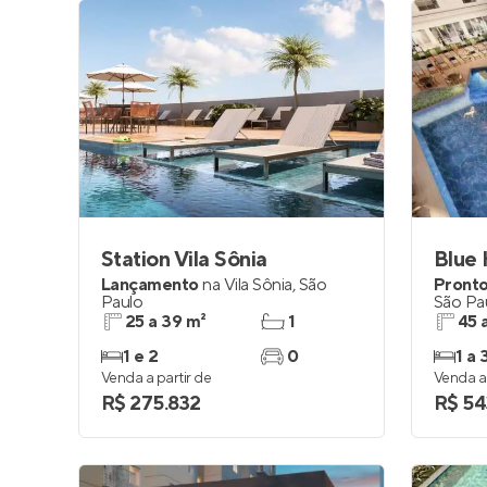
Station Vila Sônia
Blue
Lançamento
na
Vila Sônia
,
São
Pronto
Paulo
São Pa
25 a 39 m²
1
45 
1 e 2
0
1 a 
Venda a partir de
Venda a 
R$ 275.832
R$ 54