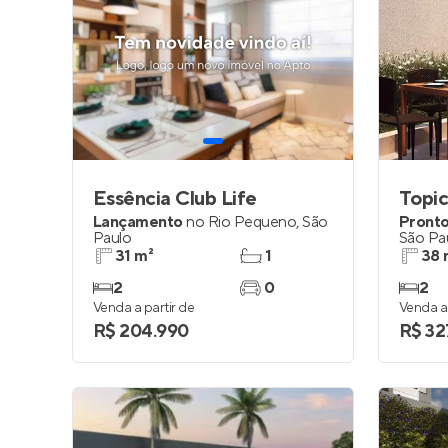
Essência Club Life
Topic
Lançamento
no
Rio Pequeno
,
São
Pronto
Paulo
São Pa
31 m²
1
38 
2
0
2
Venda a partir de
Venda a 
R$ 204.990
R$ 32