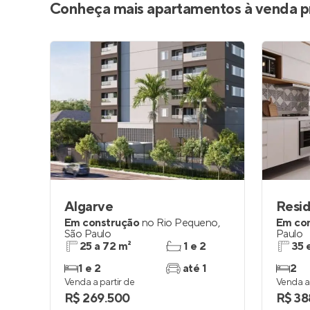
Conheça mais apartamentos à venda p
Algarve
Em construção
no
Rio Pequeno
,
Em co
São Paulo
Paulo
25 a 72 m²
1 e 2
35 
1 e 2
até 1
2
Venda a partir de
Venda a 
R$ 269.500
R$ 38