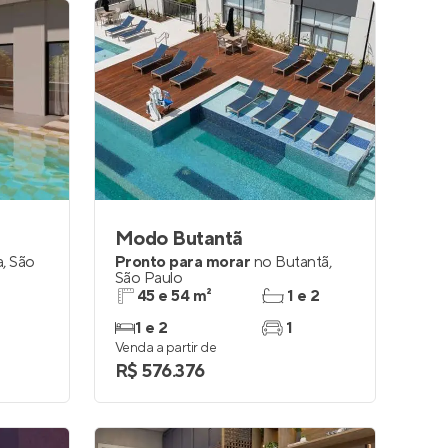
Modo Butantã
a
,
São
Pronto para morar
no
Butantã
,
São Paulo
45 e 54 m²
1 e 2
1 e 2
1
Venda a partir de
R$ 576.376