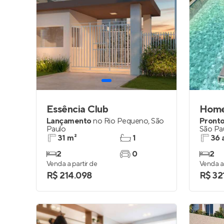
Essência Club
Lançamento
no
Rio Pequeno
,
São
Pronto
Paulo
São Pa
31 m²
1
36 
2
0
2
Venda a partir de
Venda a 
R$ 214.098
R$ 32