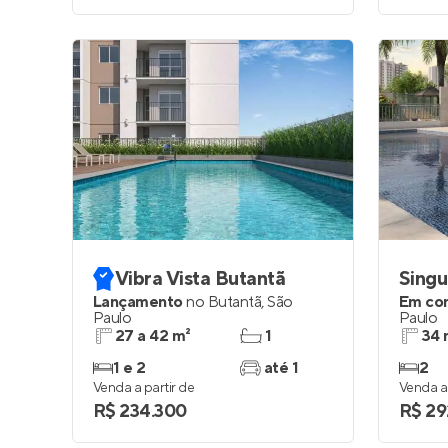
Vibra Vista Butantã
Singu
Lançamento
no
Butantã
,
São
Em co
Paulo
Paulo
27 a 42 m²
1
34 
1 e 2
até 1
2
Venda a partir de
Venda a 
R$ 234.300
R$ 29