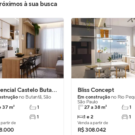
róximos à sua busca
Residencial Castelo Butantã
Bliss Concept
nstrução
no
Butantã
,
São
Em construção
no
Rio Peq
São Paulo
e 37 m²
1
27 a 38 m²
1
1
1 e 2
1
partir de
Venda a partir de
8.000
R$ 308.042