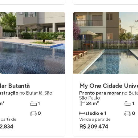
lar Butantã
nstrução
no
Butantã
,
São
Pronto para morar
no
Buta
São Paulo
m²
1
24 m²
1
0
studio e 1
0
partir de
Venda a partir de
2.834
R$ 209.474