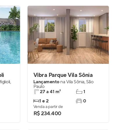
li
Vibra Parque Vila Sônia
glioli
,
Lançamento
na
Vila Sônia
,
São
Paulo
27 a 41 m²
1
1 e 2
0
Venda a partir de
R$ 234.400