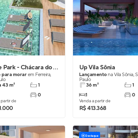
Home Park - Chácara do Jockey
Up Vila Sônia
 para morar
em
Ferreira
,
Lançamento
na
Vila Sônia
,
S
ulo
Paulo
a 43 m²
1
36 m²
1
0
1
0
partir de
Venda a partir de
1.000
R$ 413.368
Destaque