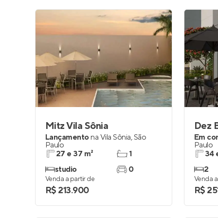
Mitz Vila Sônia
Dez 
Lançamento
na
Vila Sônia
,
São
Em co
Paulo
Paulo
27 e 37 m²
1
34 
studio
0
2
Venda a partir de
Venda a 
R$ 213.900
R$ 25