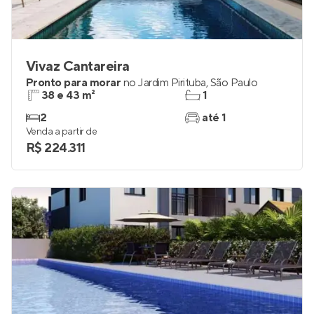
Vivaz Cantareira
Pronto para morar
no
Jardim Pirituba
,
São Paulo
38 e 43 m²
1
2
até 1
Venda a partir de
R$ 224.311