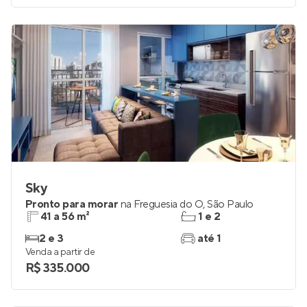
Sky
Pronto para morar
na
Freguesia do Ó
,
São Paulo
41 a 56 m²
1 e 2
2 e 3
até 1
Venda a partir de
R$ 335.000