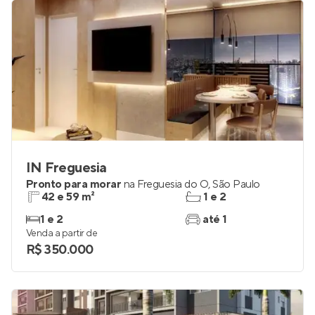
IN Freguesia
Pronto para morar
na
Freguesia do Ó
,
São Paulo
42 e 59 m²
1 e 2
1 e 2
até 1
Venda a partir de
R$ 350.000