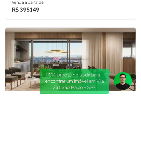
Venda a partir de
R$ 395.149
Olá, precisa de ajuda para
encontrar um imóvel em Vila
Zat, São Paulo - SP?
Unique Green Emerald
Pronto para morar
em
Parque Toronto
,
São Paulo
112 a 152 m²
2 a 5
3 e 4
2 e 3
Venda a partir de
R$ 1.504.860