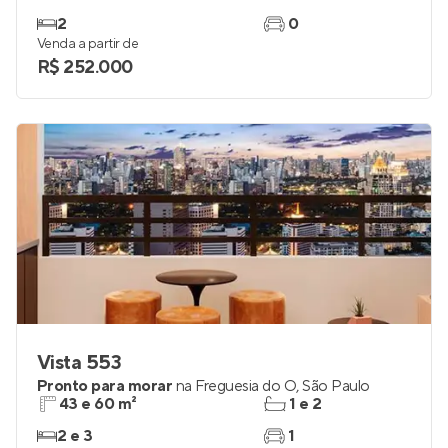
2
0
Venda a partir de
R$ 252.000
Vista 553
Pronto para morar
na
Freguesia do Ó
,
São Paulo
43 e 60 m²
1 e 2
2 e 3
1