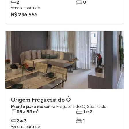
2
0
Venda a partir de
R$ 296.556
Origem Freguesia do Ó
Pronto para morar
na
Freguesia do Ó
,
São Paulo
58 a 95 m²
1 e 2
2 e 3
1
Venda a partir de