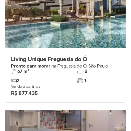
Living Unique Freguesia do Ó
Pronto para morar
na
Freguesia do Ó
,
São Paulo
67 m²
2
2
1
Venda a partir de
R$ 877.435