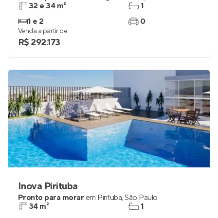
32 e 34 m²
1
1 e 2
0
Venda a partir de
R$ 292.173
Inova Pirituba
Pronto para morar
em
Pirituba
,
São Paulo
34 m²
1