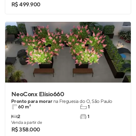
R$ 499.900
NeoConx Elísio660
Pronto para morar
na
Freguesia do Ó
,
São Paulo
60 m²
1
2
1
Venda a partir de
R$ 358.000