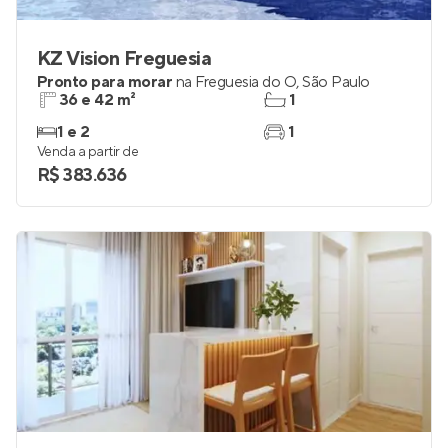
KZ Vision Freguesia
Pronto para morar
na
Freguesia do Ó
,
São Paulo
36 e 42 m²
1
1 e 2
1
Venda a partir de
R$ 383.636