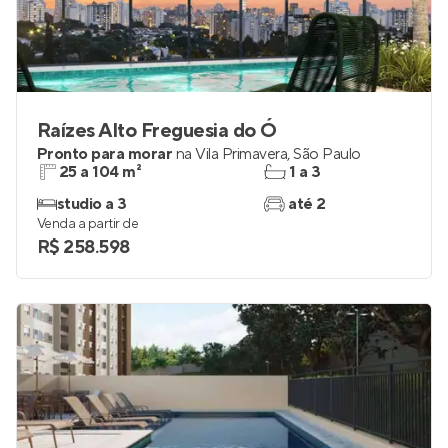
Raízes Alto Freguesia do Ó
Pronto para morar
na
Vila Primavera
,
São Paulo
25 a 104 m²
1 a 3
studio a 3
até 2
Venda a partir de
R$ 258.598