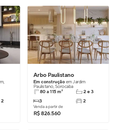
Arbo Paulistano
im
,
Em construção
em
Jardim
Paulistano
,
Sorocaba
80 a 115 m²
2 e 3
 2
3
2
Venda a partir de
R$ 826.560