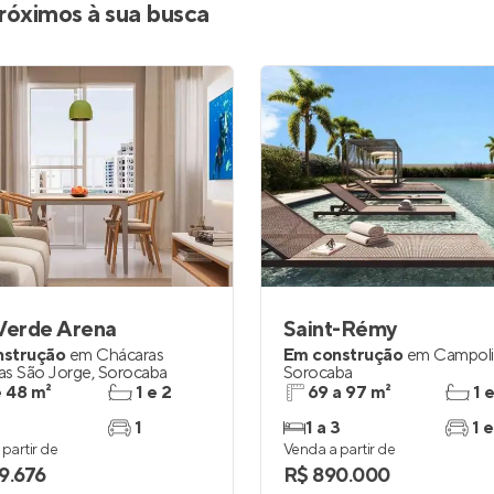
róximos à sua busca
Verde Arena
Saint-Rémy
nstrução
em
Chácaras
Em construção
em
Campol
as São Jorge
,
Sorocaba
Sorocaba
e 48 m²
1 e 2
69 a 97 m²
1 
1
1 a 3
1 e
partir de
Venda a partir de
9.676
R$ 890.000