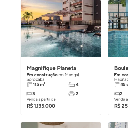
Magnifique Planeta
Boule
Em construção
no
Mangal
,
Em co
Sorocaba
Habitac
Filho
,
S
115 m²
4
45 
3
2
2
Venda a partir de
Venda a 
R$ 1.135.000
R$ 25