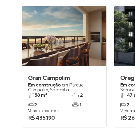
Gran Campolim
Oreg
Em construção
em
Parque
Em co
Campolim
,
Sorocaba
Soroca
58 m²
2
47 
2
1
2
Venda a partir de
Venda a 
R$ 435.190
R$ 26