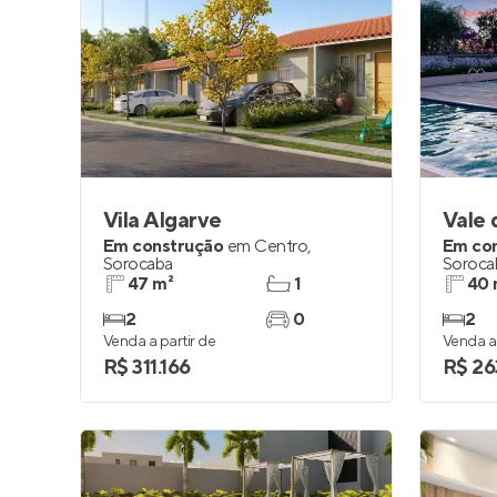
Vila Algarve
Em construção
em
Centro
,
Em co
Sorocaba
Soroca
47 m²
1
40 
2
0
2
Venda a partir de
Venda a 
R$ 311.166
R$ 26