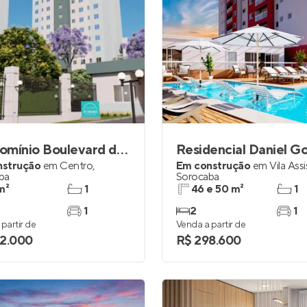
Condomínio Boulevard di Veneto
nstrução
em
Centro
,
Em construção
em
Vila Assi
ba
Sorocaba
m²
1
46 e 50 m²
1
1
2
1
partir de
Venda a partir de
2.000
R$ 298.600