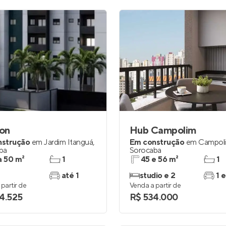
on
Hub Campolim
nstrução
em
Jardim Itanguá
,
Em construção
em
Campol
ba
Sorocaba
a 50 m²
1
45 e 56 m²
1
até 1
studio e 2
1 e
partir de
Venda a partir de
4.525
R$ 534.000