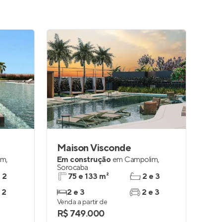
Maison Visconde
im
,
Em construção
em
Campolim
,
Sorocaba
e 2
75 e 133 m²
2 e 3
 2
2 e 3
2 e 3
Venda a partir de
R$ 749.000