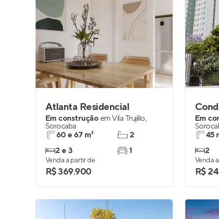
Atlanta Residencial
Em construção
em
Vila Trujillo
,
Em co
Sorocaba
Soroca
60 e 67 m²
2
45 
2 e 3
1
2
Venda a partir de
Venda a 
R$ 369.900
R$ 24