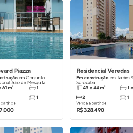
vard Piazza
Residencial Veredas
nstrução
em
Conjunto
Em construção
em
Jardim 
ional Júlio de Mesquita
Sorocaba
orocaba
e 61 m²
1
43 e 44 m²
1 
1
2
1
partir de
Venda a partir de
7.000
R$ 328.490