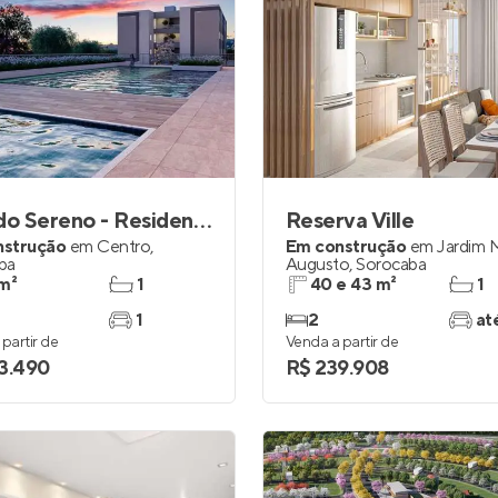
Vale do Sereno - Residencial Campos Dourados
Reserva Ville
nstrução
em
Centro
,
Em construção
em
Jardim 
ba
Augusto
,
Sorocaba
m²
1
40 e 43 m²
1
1
2
at
partir de
Venda a partir de
3.490
R$ 239.908