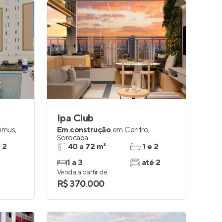
Ipa Club
Simus
,
Em construção
em
Centro
,
Sorocaba
e 2
40 a 72 m²
1 e 2
1 a 3
até 2
Venda a partir de
R$ 370.000