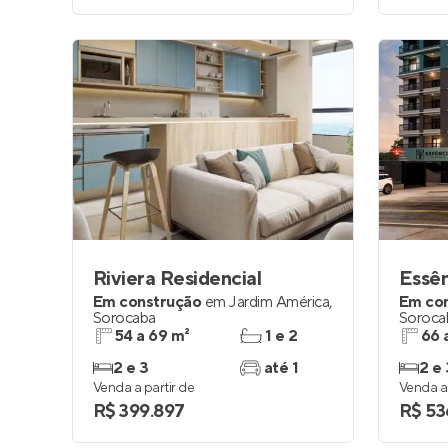
Riviera Residencial
Essê
Em construção
em
Jardim América
,
Em co
Sorocaba
Soroca
54 a 69 m²
1 e 2
66 
2 e 3
até 1
2 e 
Venda a partir de
Venda a 
R$ 399.897
R$ 53