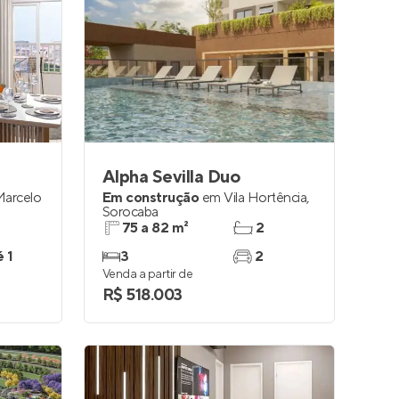
Alpha Sevilla Duo
Marcelo
Em construção
em
Vila Hortência
,
Sorocaba
75 a 82 m²
2
é 1
3
2
Venda a partir de
R$ 518.003