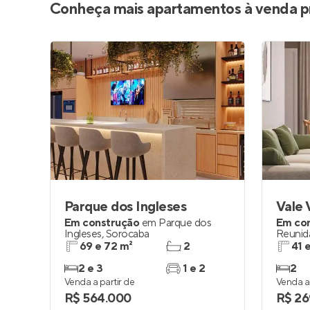
Conheça mais apartamentos à venda p
Parque dos Ingleses
Vale 
Em construção
em
Parque dos
Em co
Ingleses
,
Sorocaba
Reunid
69 e 72 m²
2
41 
2 e 3
1 e 2
2
Venda a partir de
Venda a 
R$ 564.000
R$ 26