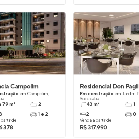
ncia Campolim
Residencial Don Pagl
nstrução
em
Campolim
,
Em construção
em
Jardim P
ba
Sorocaba
a 79 m²
2
43 m²
1
3
1 e 2
2
0
partir de
Venda a partir de
6.378
R$ 317.990