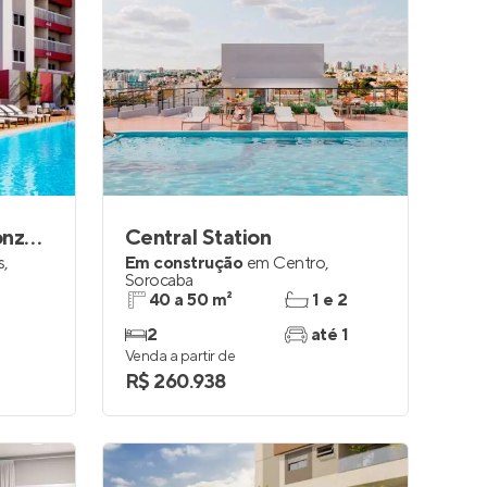
Residencial Daniel Gonzalez
Central Station
s
,
Em construção
em
Centro
,
Sorocaba
40 a 50 m²
1 e 2
2
até 1
Venda a partir de
R$ 260.938