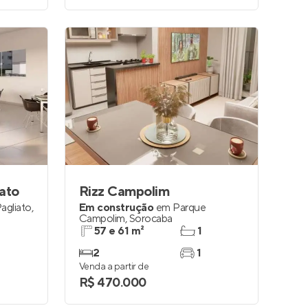
iato
Rizz Campolim
agliato
,
Em construção
em
Parque
Campolim
,
Sorocaba
57 e 61 m²
1
2
1
Venda a partir de
R$ 470.000