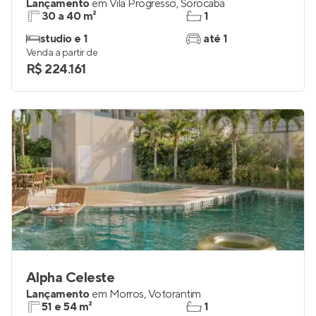
Lançamento
em
Vila Progresso
,
Sorocaba
30 a 40 m²
1
studio e 1
até 1
Venda a partir de
R$ 224.161
Alpha Celeste
Lançamento
em
Morros
,
Votorantim
51 e 54 m²
1