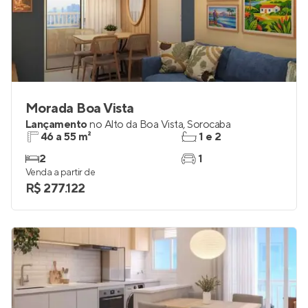
Morada Boa Vista
Lançamento
no
Alto da Boa Vista
,
Sorocaba
46 a 55 m²
1 e 2
2
1
Venda a partir de
R$ 277.122