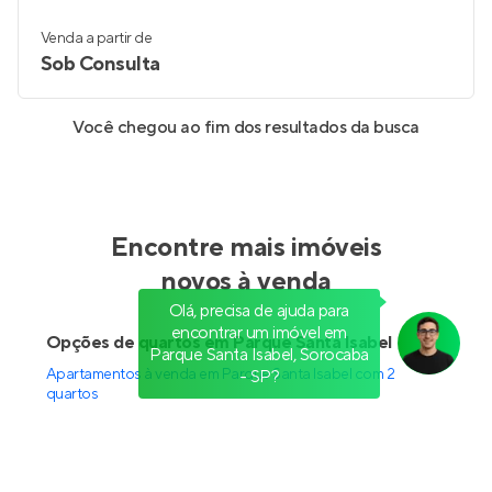
Venda a partir de
Sob Consulta
Você chegou ao fim dos resultados da busca
Encontre mais imóveis
novos à venda
Olá, precisa de ajuda para
encontrar um imóvel em
Opções de quartos em Parque Santa Isabel
Parque Santa Isabel, Sorocaba
Apartamentos à venda em Parque Santa Isabel com 2
- SP?
quartos
Opções de status em Parque Santa Isabel
Apartamentos em construção à venda em Parque Santa
Isabel