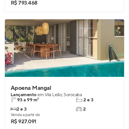
R$ 793.468
Apoena Mangal
Lançamento
em
Vila Leão
,
Sorocaba
93 a 99 m²
2 e 3
2 e 3
2
Venda a partir de
R$ 927.091