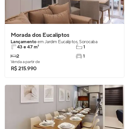
Morada dos Eucaliptos
Lançamento
em
Jardim Eucalíptos
,
Sorocaba
43 e 47 m²
1
2
1
Venda a partir de
R$ 215.990