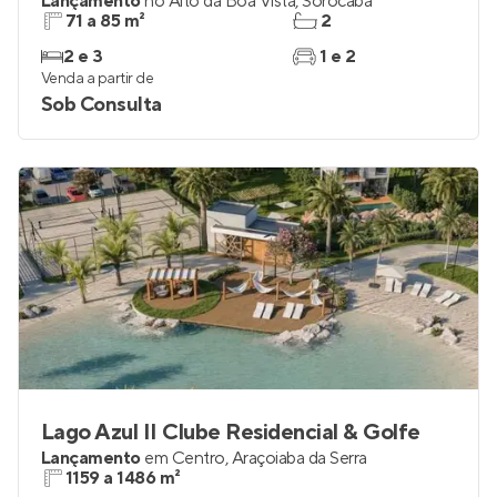
Lançamento
no
Alto da Boa Vista
,
Sorocaba
71 a 85 m²
2
2 e 3
1 e 2
Venda a partir de
Sob Consulta
Lago Azul II Clube Residencial & Golfe
Lançamento
em
Centro
,
Araçoiaba da Serra
1159 a 1486 m²