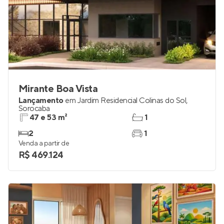
Mirante Boa Vista
Lançamento
em
Jardim Residencial Colinas do Sol
,
Sorocaba
47 e 53 m²
1
2
1
Venda a partir de
R$ 469.124