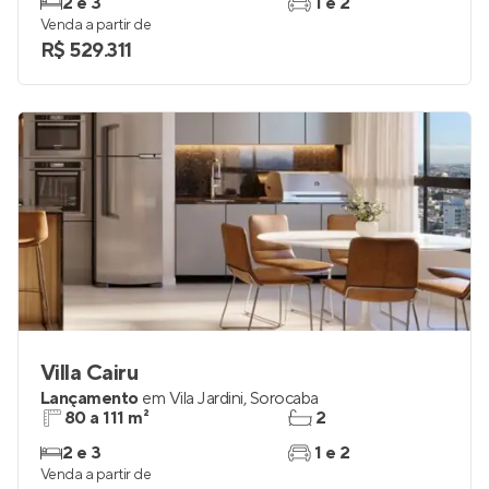
2 e 3
1 e 2
Venda a partir de
R$ 529.311
Villa Cairu
Lançamento
em
Vila Jardini
,
Sorocaba
80 a 111 m²
2
2 e 3
1 e 2
Venda a partir de