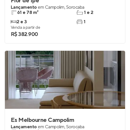
Flor de Ipê
Lançamento
em
Campolim
,
Sorocaba
61 e 78 m²
1 e 2
2 e 3
1
Venda a partir de
R$ 382.900
Es Melbourne Campolim
Lançamento
em
Campolim
,
Sorocaba