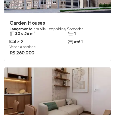
Garden Houses
Lançamento
em
Vila Leopoldina
,
Sorocaba
30 e 56 m²
1
1 e 2
até 1
Venda a partir de
R$ 260.000