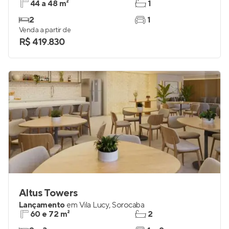
44 a 48 m²
1
2
1
Venda a partir de
R$ 419.830
Altus Towers
Lançamento
em
Vila Lucy
,
Sorocaba
60 e 72 m²
2