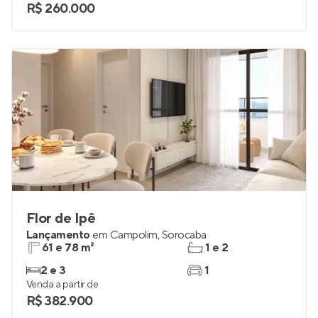
R$ 260.000
Flor de Ipê
Lançamento
em
Campolim
,
Sorocaba
61 e 78 m²
1 e 2
2 e 3
1
Venda a partir de
R$ 382.900