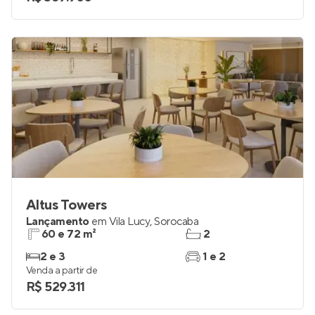
Altus Towers
Lançamento
em
Vila Lucy
,
Sorocaba
60 e 72 m²
2
2 e 3
1 e 2
Venda a partir de
R$ 529.311