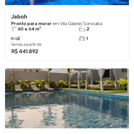
Jaboh
Pronto para morar
em
Vila Gabriel
,
Sorocaba
60 e 64 m²
2
2
1
Venda a partir de
R$ 441.892