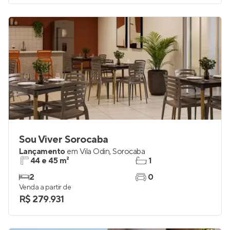
Sou Viver Sorocaba
Lançamento
em
Vila Odin
,
Sorocaba
44 e 45 m²
1
2
0
Venda a partir de
R$ 279.931