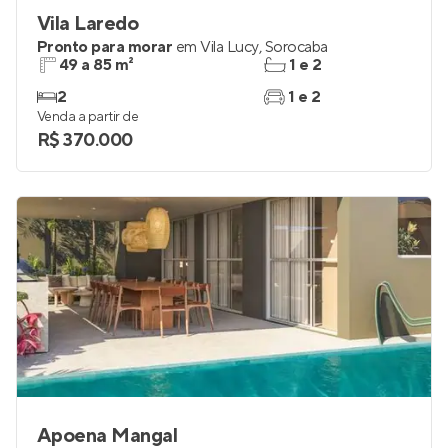
Vila Laredo
Pronto para morar
em
Vila Lucy
,
Sorocaba
49 a 85 m²
1 e 2
2
1 e 2
Venda a partir de
R$ 370.000
Apoena Mangal