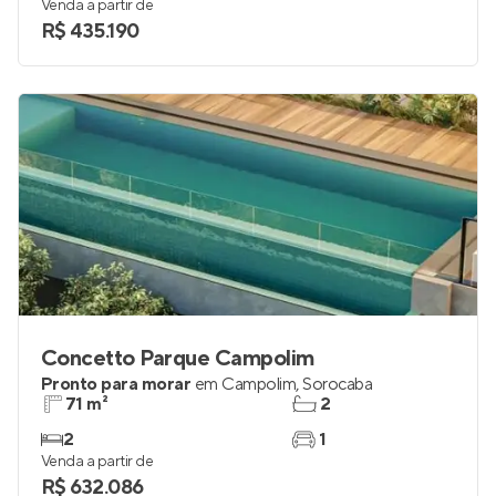
Venda a partir de
R$ 435.190
Concetto Parque Campolim
Pronto para morar
em
Campolim
,
Sorocaba
71 m²
2
2
1
Venda a partir de
R$ 632.086