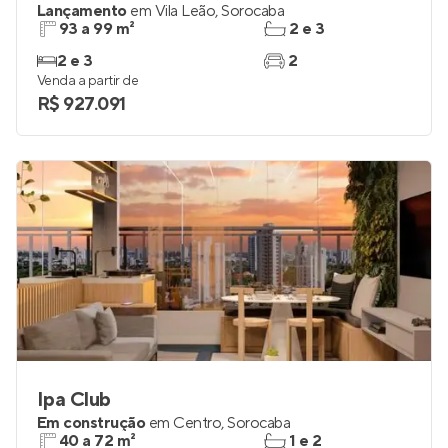
Lançamento
em
Vila Leão
,
Sorocaba
93 a 99 m²
2 e 3
2 e 3
2
Venda a partir de
R$ 927.091
Ipa Club
Em construção
em
Centro
,
Sorocaba
40 a 72 m²
1 e 2