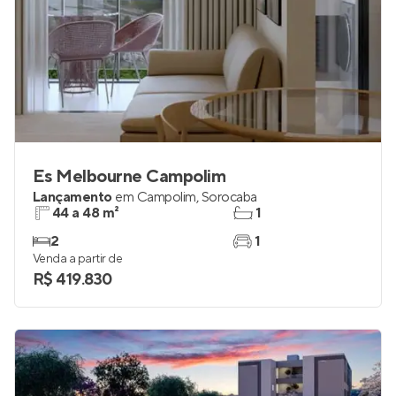
Es Melbourne Campolim
Lançamento
em
Campolim
,
Sorocaba
44 a 48 m²
1
2
1
Venda a partir de
R$ 419.830