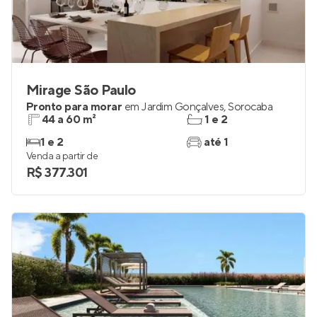
Mirage São Paulo
Pronto para morar
em
Jardim Gonçalves
,
Sorocaba
44 a 60 m²
1 e 2
1 e 2
até 1
Venda a partir de
R$ 377.301