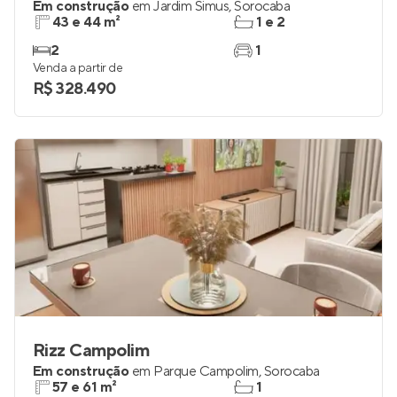
Em construção
em
Jardim Simus
,
Sorocaba
43 e 44 m²
1 e 2
2
1
Venda a partir de
R$ 328.490
Rizz Campolim
Em construção
em
Parque Campolim
,
Sorocaba
57 e 61 m²
1