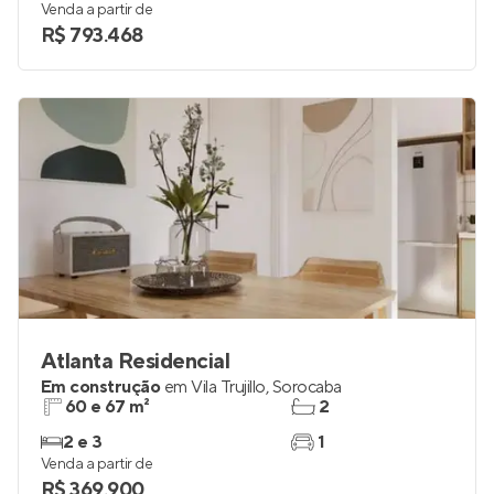
Venda a partir de
R$ 793.468
Atlanta Residencial
Em construção
em
Vila Trujillo
,
Sorocaba
60 e 67 m²
2
2 e 3
1
Venda a partir de
R$ 369.900