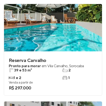
Reserva Carvalho
Pronto para morar
em
Vila Carvalho
,
Sorocaba
39 e 53 m²
2
1 e 2
1
Venda a partir de
R$ 297.000