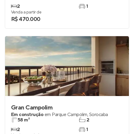
2
1
Venda a partir de
R$ 470.000
Gran Campolim
Em construção
em
Parque Campolim
,
Sorocaba
58 m²
2
2
1