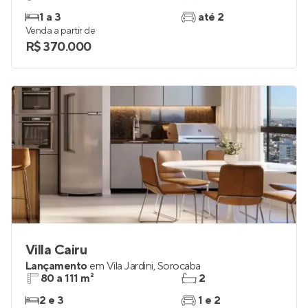
1 a 3
até 2
Venda a partir de
R$ 370.000
Villa Cairu
Lançamento
em
Vila Jardini
,
Sorocaba
80 a 111 m²
2
2 e 3
1 e 2