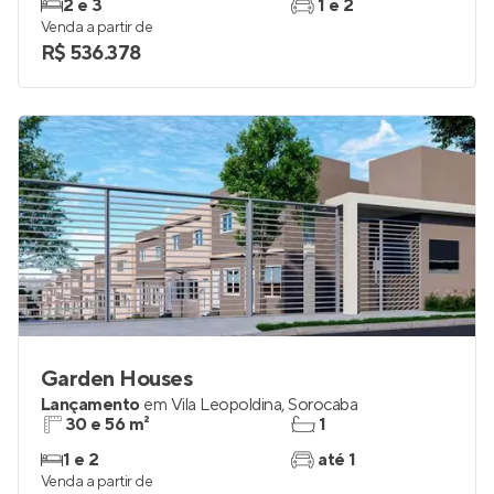
2 e 3
1 e 2
Venda a partir de
R$ 536.378
Garden Houses
Lançamento
em
Vila Leopoldina
,
Sorocaba
30 e 56 m²
1
1 e 2
até 1
Venda a partir de