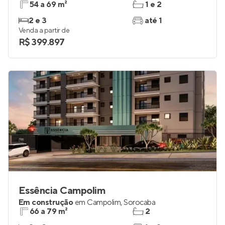
54 a 69 m²
1 e 2
2 e 3
até 1
Venda a partir de
R$ 399.897
Essência Campolim
Em construção
em
Campolim
,
Sorocaba
66 a 79 m²
2