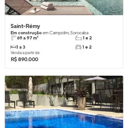
Saint-Rémy
Em construção
em
Campolim
,
Sorocaba
69 a 97 m²
1 e 2
1 a 3
1 e 2
Venda a partir de
R$ 890.000