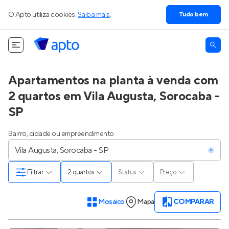
O Apto utiliza cookies.
Saiba mais
.
Tudo bem
Apartamentos na planta à venda com
2 quartos em Vila Augusta, Sorocaba -
SP
Bairro, cidade ou empreendimento
Filtrar
2 quartos
Status
Preço
Mosaico
Mapa
COMPARAR