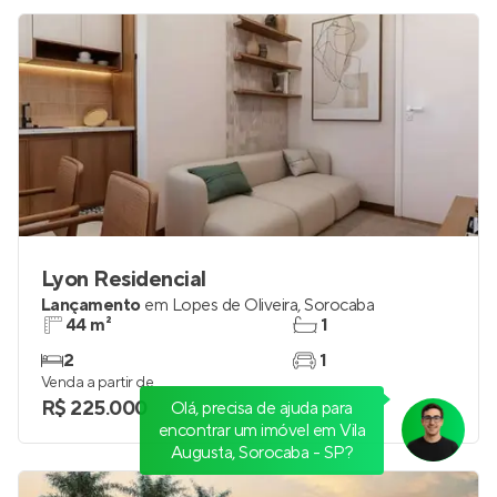
Lyon Residencial
Lançamento
em
Lopes de Oliveira
,
Sorocaba
44 m²
1
2
1
Venda a partir de
R$ 225.000
Olá, precisa de ajuda para
encontrar um imóvel em Vila
Augusta, Sorocaba - SP?