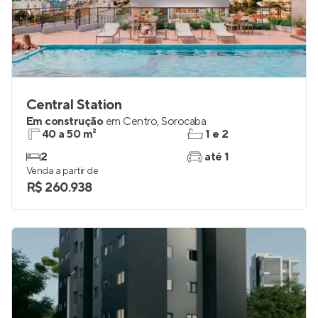
Central Station
Em construção
em
Centro
,
Sorocaba
40 a 50 m²
1 e 2
2
até 1
Venda a partir de
R$ 260.938