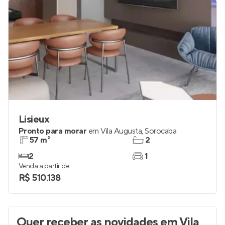
Lisieux
Pronto para morar
em
Vila Augusta
,
Sorocaba
57 m²
2
2
1
Venda a partir de
R$ 510.138
Quer receber as novidades
em Vila