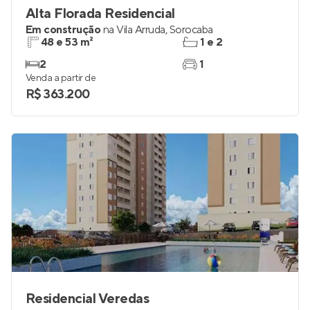
Alta Florada Residencial
Em construção
na
Vila Arruda
,
Sorocaba
48 e 53 m²
1 e 2
2
1
Venda a partir de
R$ 363.200
Residencial Veredas