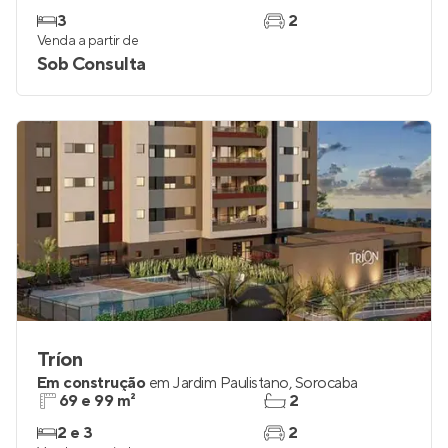
3
2
Venda a partir de
Sob Consulta
Tríon
Em construção
em
Jardim Paulistano
,
Sorocaba
69 e 99 m²
2
2 e 3
2