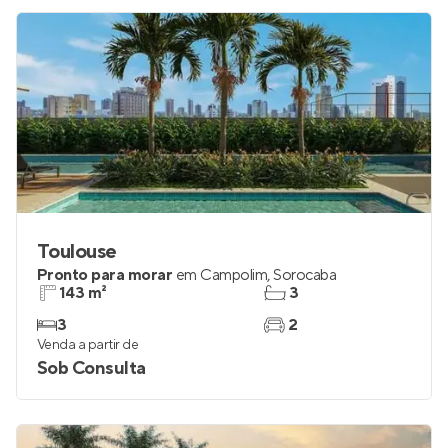
Toulouse
Pronto para morar
em
Campolim
,
Sorocaba
143 m²
3
3
2
Venda a partir de
Sob Consulta