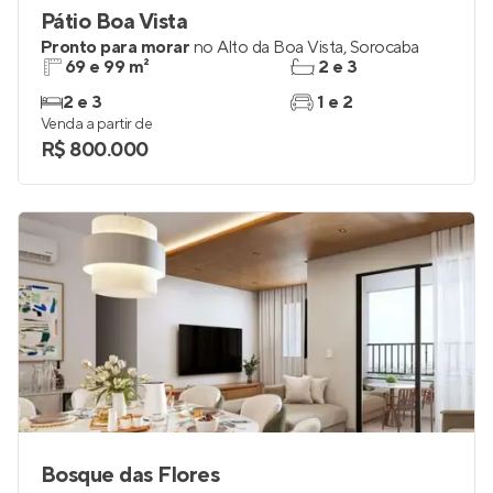
Pátio Boa Vista
Pronto para morar
no
Alto da Boa Vista
,
Sorocaba
69 e 99 m²
2 e 3
2 e 3
1 e 2
Venda a partir de
R$ 800.000
Bosque das Flores