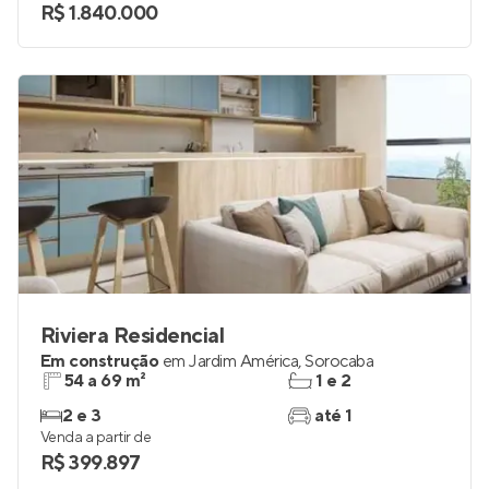
R$ 1.840.000
Riviera Residencial
Em construção
em
Jardim América
,
Sorocaba
54 a 69 m²
1 e 2
2 e 3
até 1
Venda a partir de
R$ 399.897