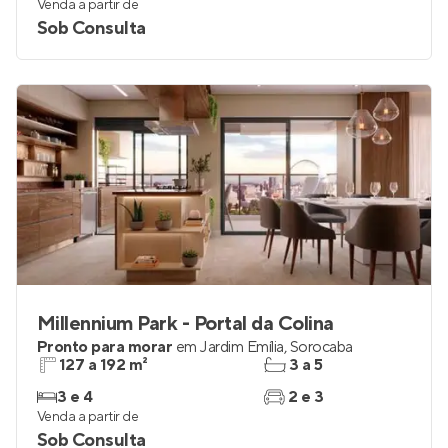
Venda a partir de
Sob Consulta
Millennium Park - Portal da Colina
Pronto para morar
em
Jardim Emília
,
Sorocaba
127 a 192 m²
3 a 5
3 e 4
2 e 3
Venda a partir de
Sob Consulta