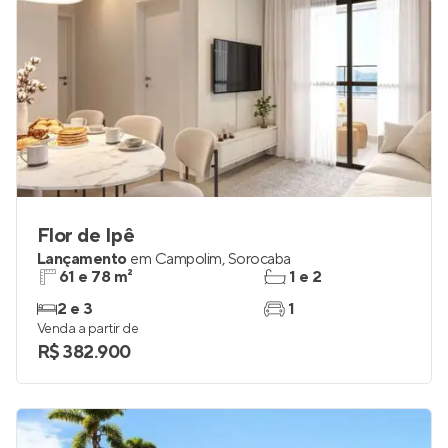
Flor de Ipê
Lançamento
em
Campolim
,
Sorocaba
61 e 78 m²
1 e 2
2 e 3
1
Venda a partir de
R$ 382.900