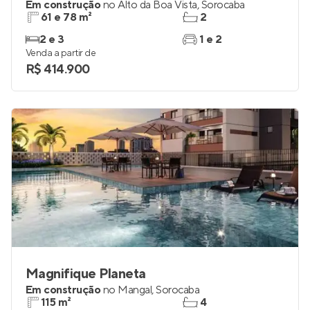
Em construção
no
Alto da Boa Vista
,
Sorocaba
61 e 78 m²
2
2 e 3
1 e 2
Venda a partir de
R$ 414.900
Magnifique Planeta
Em construção
no
Mangal
,
Sorocaba
115 m²
4