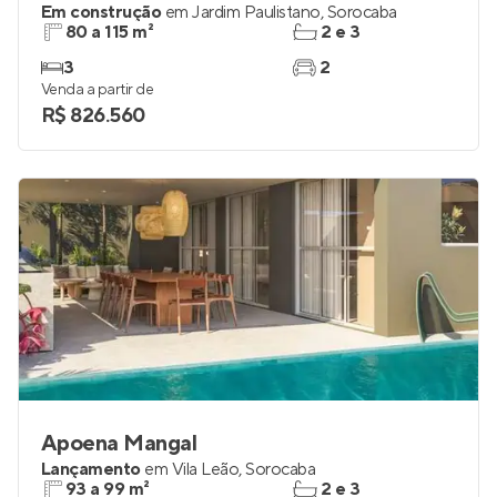
Em construção
em
Jardim Paulistano
,
Sorocaba
80 a 115 m²
2 e 3
3
2
Venda a partir de
R$ 826.560
Apoena Mangal
Lançamento
em
Vila Leão
,
Sorocaba
93 a 99 m²
2 e 3