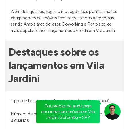
Além dos quartos, vagas e metragem das plantas, muitos
compradores de imóveis tem interesse nos diferenciais,
sendo Ampla área de lazer, Coworking e Pet place, os
mais populares nos lançamentos à venda em Vila Jardini.
Destaques sobre os
lançamentos em Vila
Jardini
Tipos de lançamentos: lançamento (mais procurado);
Olá, precisa de ajuda para
encontrar um imóvel em Vila
Número de quartos: studio, 2 quartos (mais procurado) e
Jardini, Sorocaba - SP?
3 quartos;