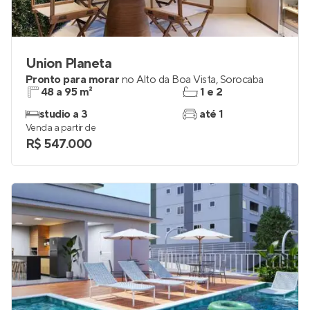
Union Planeta
Pronto para morar
no
Alto da Boa Vista
,
Sorocaba
48 a 95 m²
1 e 2
studio a 3
até 1
Venda a partir de
R$ 547.000