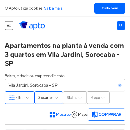
O Apto utiliza cookies.
Saiba mais
.
Tudo bem
Apartamentos na planta à venda com
3 quartos em Vila Jardini, Sorocaba -
SP
Bairro, cidade ou empreendimento
Filtrar
3 quartos
Status
Preço
Mosaico
Mapa
COMPARAR