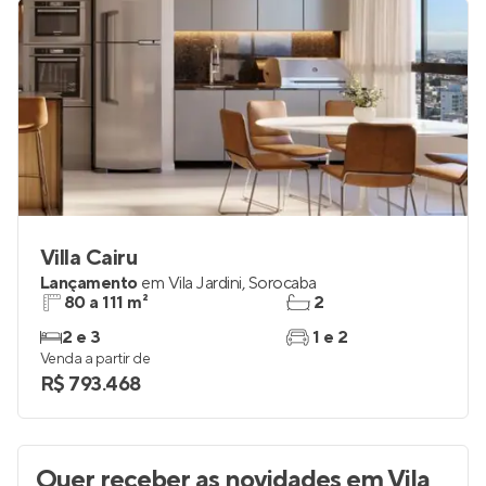
Villa Cairu
Lançamento
em
Vila Jardini
,
Sorocaba
80 a 111 m²
2
2 e 3
1 e 2
Venda a partir de
R$ 793.468
Quer receber as novidades
em Vila