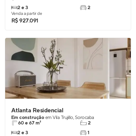
2 e 3
2
Venda a partir de
R$ 927.091
Atlanta Residencial
Em construção
em
Vila Trujillo
,
Sorocaba
60 e 67 m²
2
2 e 3
1