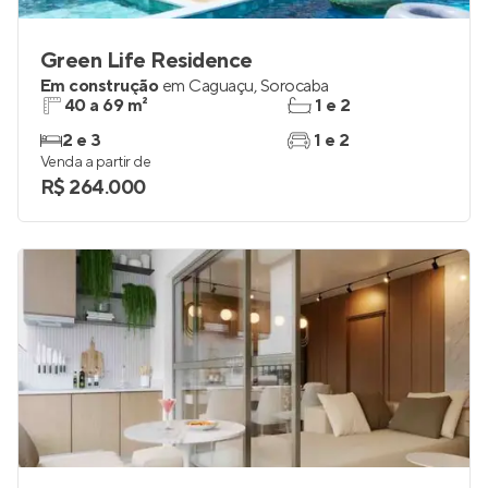
Green Life Residence
Em construção
em
Caguaçu
,
Sorocaba
40 a 69 m²
1 e 2
2 e 3
1 e 2
Venda a partir de
R$ 264.000