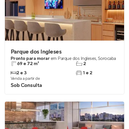
Parque dos Ingleses
Pronto para morar
em
Parque dos Ingleses
,
Sorocaba
69 e 72 m²
2
2 e 3
1 e 2
Venda a partir de
Sob Consulta