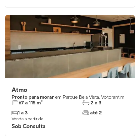
Atmo
Pronto para morar
em
Parque Bela Vista
,
Votorantim
67 a 115 m²
2 e 3
1 a 3
até 2
Venda a partir de
Sob Consulta