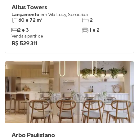
Altus Towers
Lançamento
em
Vila Lucy
,
Sorocaba
60 e 72 m²
2
2 e 3
1 e 2
Venda a partir de
R$ 529.311
Arbo Paulistano