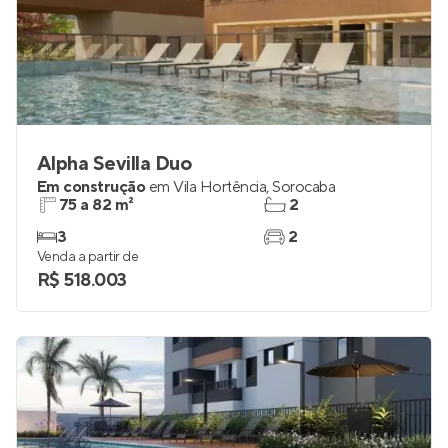
Alpha Sevilla Duo
Em construção
em
Vila Hortência
,
Sorocaba
75 a 82 m²
2
3
2
Venda a partir de
R$ 518.003