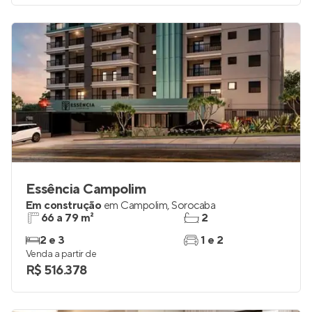
Essência Campolim
Em construção
em
Campolim
,
Sorocaba
66 a 79 m²
2
2 e 3
1 e 2
Venda a partir de
R$ 516.378