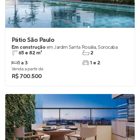
Pátio São Paulo
Em construção
em
Jardim Santa Rosália
,
Sorocaba
65 e 82 m²
2
1 a 3
1 e 2
Venda a partir de
R$ 700.500