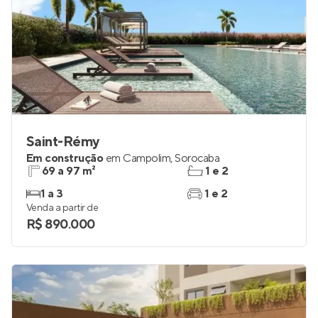
Saint-Rémy
Em construção
em
Campolim
,
Sorocaba
69 a 97 m²
1 e 2
1 a 3
1 e 2
Venda a partir de
R$ 890.000