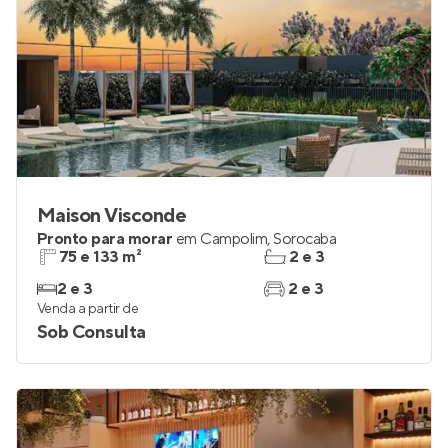
Maison Visconde
Pronto para morar
em
Campolim
,
Sorocaba
75 e 133 m²
2 e 3
2 e 3
2 e 3
Venda a partir de
Sob Consulta