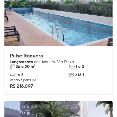
Pulse Itaquera
Lançamento
em
Itaquera
,
São Paulo
26 e 50 m²
1 e 2
1 e 3
até 1
Venda a partir de
R$ 216.097