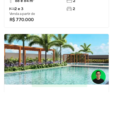
68 e 84 m²
2
2 e 3
2
Venda a partir de
R$ 770.000
Olá, precisa de ajuda para
encontrar um imóvel em Meu
Cantinho, Suzano - SP?
Mistral Mogilar
Em construção
em
Nova Mogilar
,
Mogi das Cruzes
131 m²
3
3
2