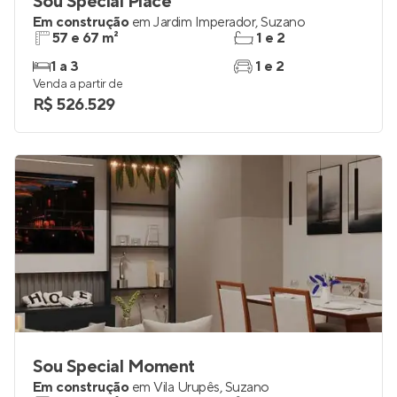
Sou Special Place
Em construção
em
Jardim Imperador
,
Suzano
57 e 67 m²
1 e 2
1 a 3
1 e 2
Venda a partir de
R$ 526.529
Sou Special Moment
Em construção
em
Vila Urupês
,
Suzano