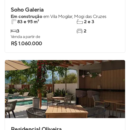
Soho Galeria
Em construção
em
Vila Mogilar
,
Mogi das Cruzes
83 e 95 m²
2 e 3
3
2
Venda a partir de
R$ 1.060.000
Residencial Oliveira