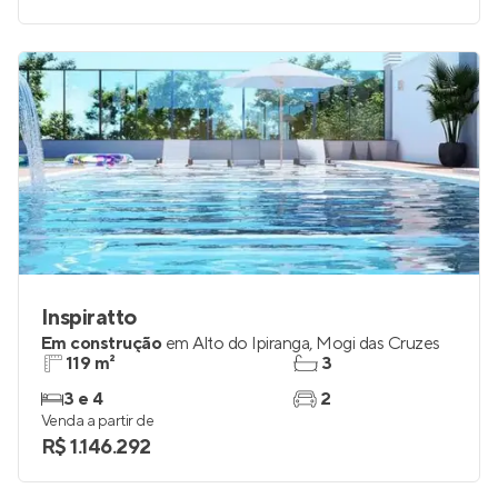
Inspiratto
Em construção
em
Alto do Ipiranga
,
Mogi das Cruzes
119 m²
3
3 e 4
2
Venda a partir de
R$ 1.146.292