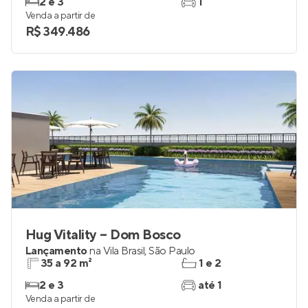
2 e 3
1
Venda a partir de
R$ 349.486
Hug Vitality – Dom Bosco
Lançamento
na
Vila Brasil
,
São Paulo
35 a 92 m²
1 e 2
2 e 3
até 1
Venda a partir de