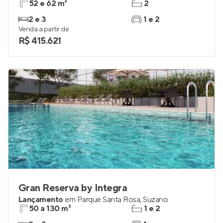
52 e 62 m²
2
2 e 3
1 e 2
Venda a partir de
R$ 415.621
Gran Reserva by Integra
Lançamento
em
Parque Santa Rosa
,
Suzano
50 a 130 m²
1 e 2