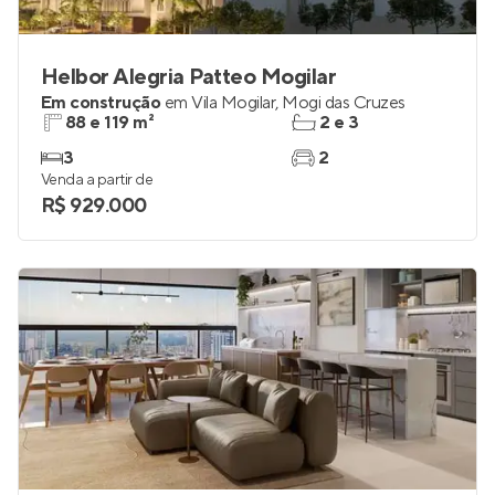
Helbor Alegria Patteo Mogilar
Em construção
em
Vila Mogilar
,
Mogi das Cruzes
88 e 119 m²
2 e 3
3
2
Venda a partir de
R$ 929.000