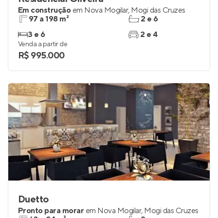
Em construção
em
Nova Mogilar
,
Mogi das Cruzes
97 a 198 m²
2 e 6
3 e 6
2 e 4
Venda a partir de
R$ 995.000
Duetto
Pronto para morar
em
Nova Mogilar
,
Mogi das Cruzes