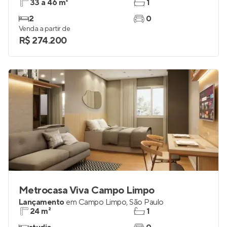
33 a 46 m²
1
2
0
Venda a partir de
R$ 274.200
Metrocasa Viva Campo Limpo
Lançamento
em
Campo Limpo
,
São Paulo
24 m²
1