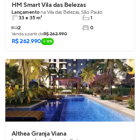
HM Smart Vila das Belezas
Lançamento
na
Vila das Belezas
,
São Paulo
33 e 35 m²
1
2
0
Venda a partir de
R$ 262.990
R$ 262.990
0%
Althea Granja Viana