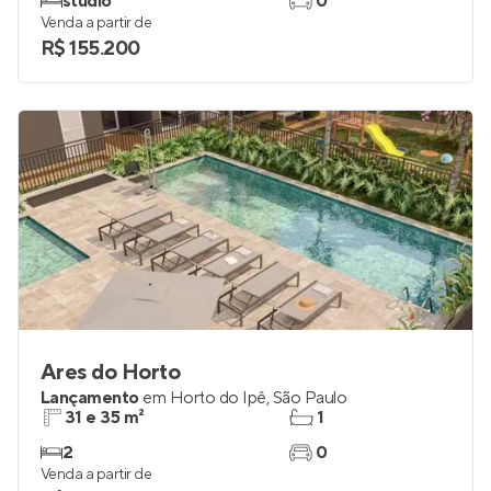
studio
0
Venda a partir de
R$ 155.200
Ares do Horto
Lançamento
em
Horto do Ipê
,
São Paulo
31 e 35 m²
1
2
0
Venda a partir de