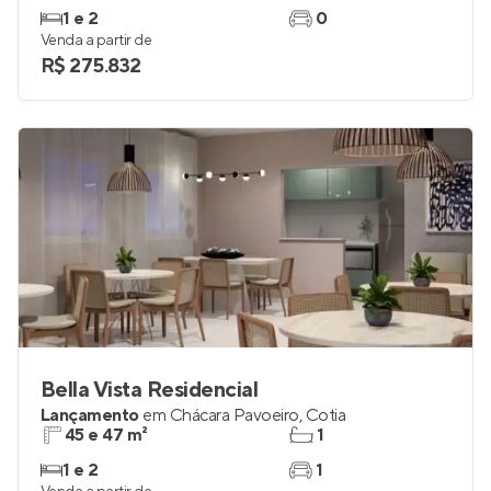
1 e 2
0
Venda a partir de
R$ 275.832
Bella Vista Residencial
Lançamento
em
Chácara Pavoeiro
,
Cotia
45 e 47 m²
1
1 e 2
1