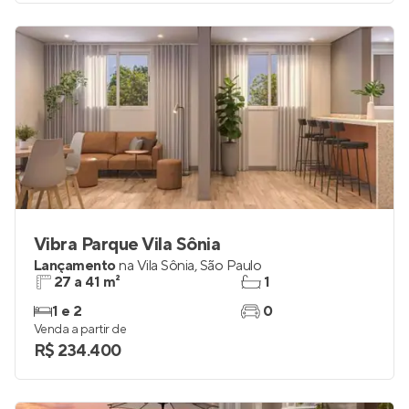
Vibra Parque Vila Sônia
Lançamento
na
Vila Sônia
,
São Paulo
27 a 41 m²
1
1 e 2
0
Venda a partir de
R$ 234.400