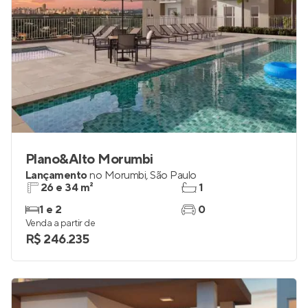
Plano&Alto Morumbi
Lançamento
no
Morumbi
,
São Paulo
26 e 34 m²
1
1 e 2
0
Venda a partir de
R$ 246.235