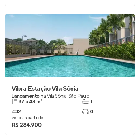
Vibra Estação Vila Sônia
Lançamento
na
Vila Sônia
,
São Paulo
37 a 43 m²
1
2
0
Venda a partir de
R$ 284.900