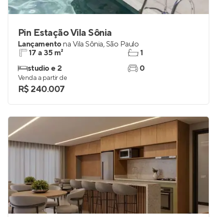
Pin Estação Vila Sônia
Lançamento
na
Vila Sônia
,
São Paulo
17 a 35 m²
1
studio e 2
0
Venda a partir de
R$ 240.007