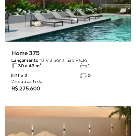
Home 375
Lançamento
na
Vila Sônia
,
São Paulo
30 a 43 m²
1
1 e 2
0
Venda a partir de
R$ 275.600