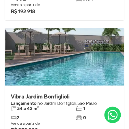
Venda a partir de
R$ 192.918
Vibra Jardim Bonfiglioli
Lançamento
no
Jardim Bonfiglioli
,
São Paulo
34 a 42 m²
1
2
0
Venda a partir de