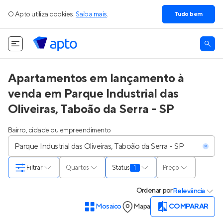
O Apto utiliza cookies.
Saiba mais
.
Tudo bem
Apartamentos em lançamento à
venda em Parque Industrial das
Oliveiras, Taboão da Serra - SP
Bairro, cidade ou empreendimento
Filtrar
Quartos
Status
1
Preço
Ordenar
por
Relevância
Mosaico
Mapa
COMPARAR