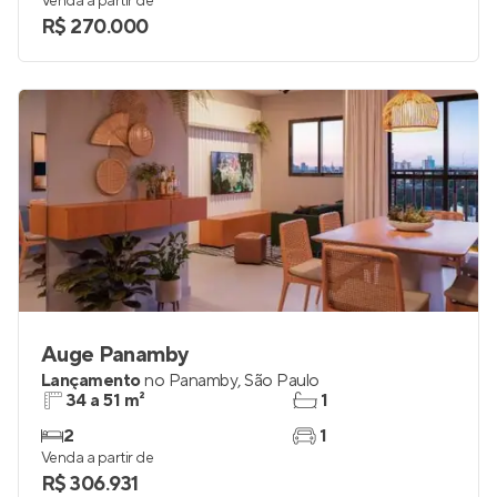
Venda a partir de
R$ 270.000
Auge Panamby
Lançamento
no
Panamby
,
São Paulo
34 a 51 m²
1
2
1
Venda a partir de
R$ 306.931