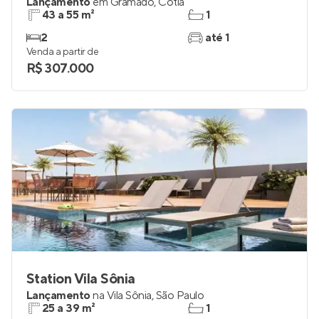
Lançamento
em
Gramado
,
Cotia
43 a 55 m²
1
2
até 1
Venda a partir de
R$ 307.000
Station Vila Sônia
Lançamento
na
Vila Sônia
,
São Paulo
25 a 39 m²
1