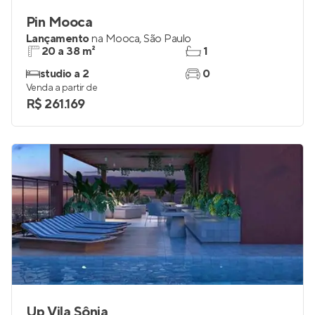
Pin Mooca
Lançamento
na
Mooca
,
São Paulo
20 a 38 m²
1
studio a 2
0
Venda a partir de
R$ 261.169
Up Vila Sônia