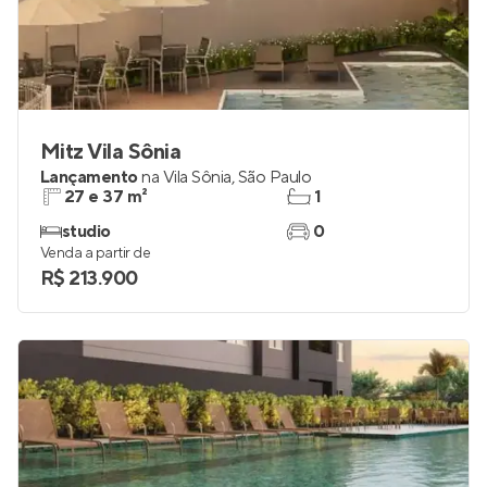
Mitz Vila Sônia
Lançamento
na
Vila Sônia
,
São Paulo
27 e 37 m²
1
studio
0
Venda a partir de
R$ 213.900