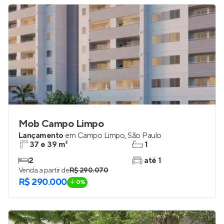
Mob Campo Limpo
Lançamento
em
Campo Limpo
,
São Paulo
37 e 39 m²
1
2
até 1
Venda a partir de
R$ 290.070
R$ 290.000
0%