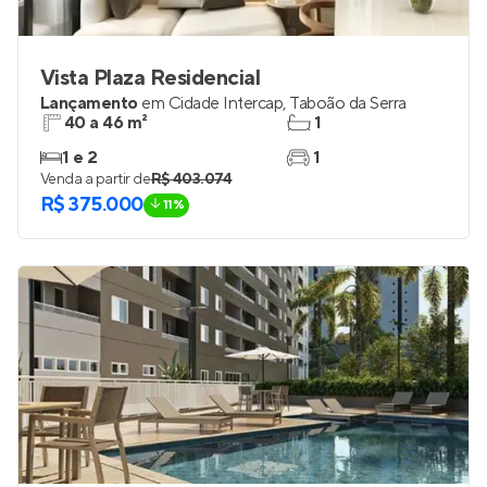
Vista Plaza Residencial
Lançamento
em
Cidade Intercap
,
Taboão da Serra
40 a 46 m²
1
1 e 2
1
Venda a partir de
R$ 403.074
R$ 375.000
11%