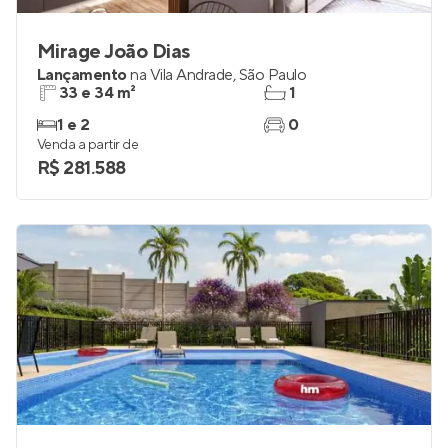
Mirage João Dias
Lançamento
na
Vila Andrade
,
São Paulo
33 e 34 m²
1
1 e 2
0
Venda a partir de
R$ 281.588