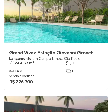
Grand Vivaz Estação Giovanni Gronchi
Lançamento
em
Campo Limpo
,
São Paulo
24 e 33 m²
1
1 e 2
0
Venda a partir de
R$ 226.900