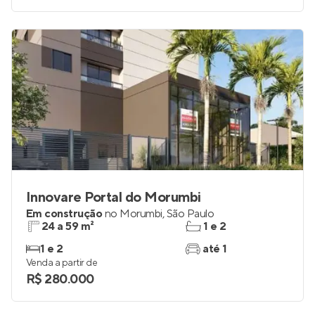
Innovare Portal do Morumbi
Em construção
no
Morumbi
,
São Paulo
24 a 59 m²
1 e 2
1 e 2
até 1
Venda a partir de
R$ 280.000