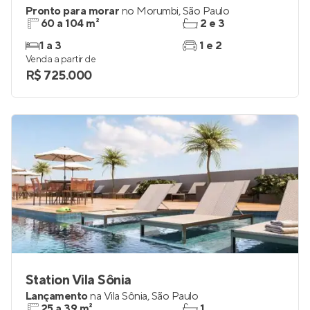
Pronto para morar
no
Morumbi
,
São Paulo
60 a 104 m²
2 e 3
1 a 3
1 e 2
Venda a partir de
R$ 725.000
Station Vila Sônia
Lançamento
na
Vila Sônia
,
São Paulo
25 a 39 m²
1