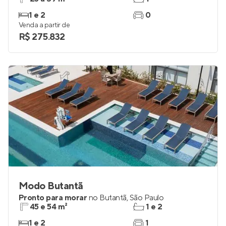
1 e 2
0
Venda a partir de
R$ 275.832
Modo Butantã
Pronto para morar
no
Butantã
,
São Paulo
45 e 54 m²
1 e 2
1 e 2
1