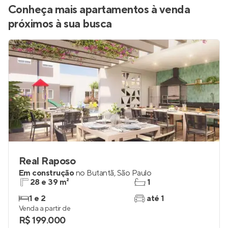
Conheça mais apartamentos à venda
próximos à sua busca
Real Raposo
Em construção
no
Butantã
,
São Paulo
28 e 39 m²
1
1 e 2
até 1
Venda a partir de
R$ 199.000