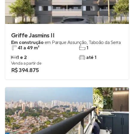
Griffe Jasmins II
Em construção
em
Parque Assunção
,
Taboão da Serra
41 a 49 m²
1
1 e 2
até 1
Venda a partir de
R$ 394.875