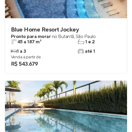
Blue Home Resort Jockey
Pronto para morar
no
Butantã
,
São Paulo
45 a 187 m²
1 e 2
1 a 3
até 1
Venda a partir de
R$ 543.679