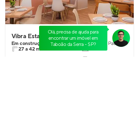
Vibra Estação Giovanni
Em construção
na
Vila Nova das Belezas
,
São Paulo
27 a 42 m²
1
1 e 2
0
Venda a partir de
R$ 252.900