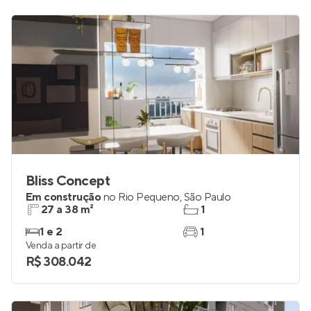
Bliss Concept
Em construção
no
Rio Pequeno
,
São Paulo
27 a 38 m²
1
1 e 2
1
Venda a partir de
R$ 308.042