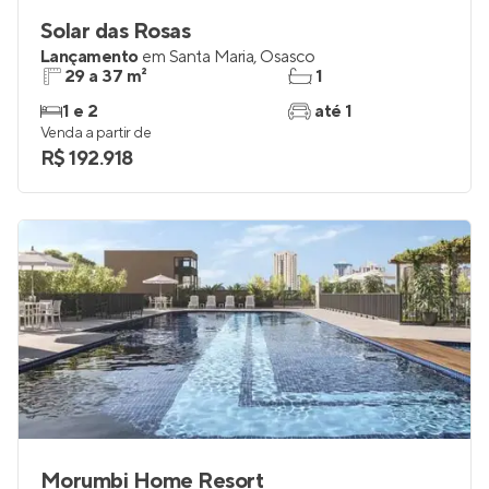
Solar das Rosas
Lançamento
em
Santa Maria
,
Osasco
29 a 37 m²
1
1 e 2
até 1
Venda a partir de
R$ 192.918
Morumbi Home Resort