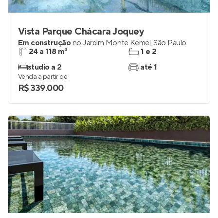
Vista Parque Chácara Joquey
Em construção
no
Jardim Monte Kemel
,
São Paulo
24 a 118 m²
1 e 2
studio a 2
até 1
Venda a partir de
R$ 339.000