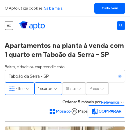
O Apto utiliza cookies.
Saiba mais
.
Tudo bem
Apartamentos na planta à venda com
1 quarto em Taboão da Serra - SP
Bairro, cidade ou empreendimento
Filtrar
1 quartos
Status
Preço
Ordenar
5 imóveis
por
Relevância
Mosaico
Mapa
COMPARAR