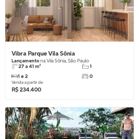
Vibra Parque Vila Sônia
Lançamento
na
Vila Sônia
,
São Paulo
27 a 41 m²
1
1 e 2
0
Venda a partir de
R$ 234.400