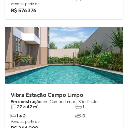
Venda a partir de
R$ 576.376
Vibra Estação Campo Limpo
Em construção
em
Campo Limpo
,
São Paulo
27 a 42 m²
1
1 e 2
0
Venda a partir de