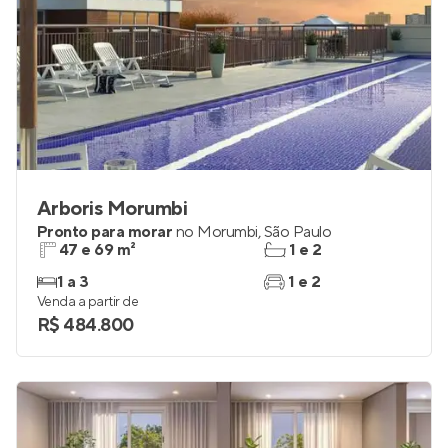
Arboris Morumbi
Pronto para morar
no
Morumbi
,
São Paulo
47 e 69 m²
1 e 2
1 a 3
1 e 2
Venda a partir de
R$ 484.800