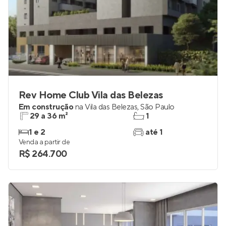
Rev Home Club Vila das Belezas
Em construção
na
Vila das Belezas
,
São Paulo
29 a 36 m²
1
1 e 2
até 1
Venda a partir de
R$ 264.700