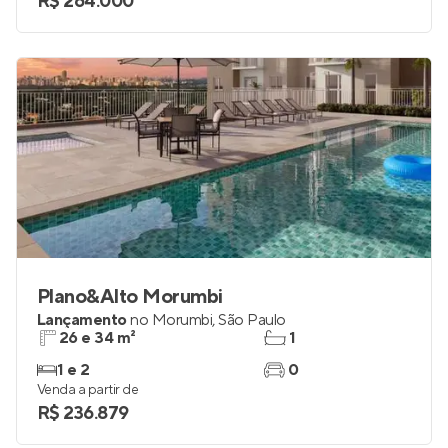
R$ 264.000
Plano&Alto Morumbi
Lançamento
no
Morumbi
,
São Paulo
26 e 34 m²
1
1 e 2
0
Venda a partir de
R$ 236.879