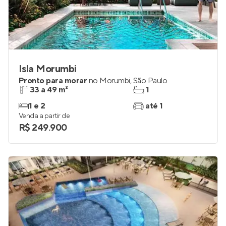
Isla Morumbi
Pronto para morar
no
Morumbi
,
São Paulo
33 a 49 m²
1
1 e 2
até 1
Venda a partir de
R$ 249.900