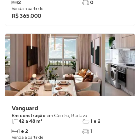
2
0
Venda a partir de
R$ 365.000
Vanguard
Em construção
em
Centro
,
Boituva
42 a 48 m²
1 e 2
1 e 2
1
Venda a partir de