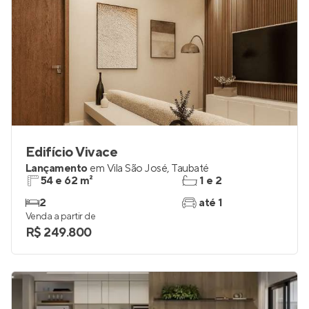
Edifício Vivace
Lançamento
em
Vila São José
,
Taubaté
54 e 62 m²
1 e 2
2
até 1
Venda a partir de
R$ 249.800