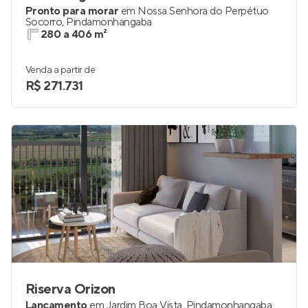
Pronto para morar
em
Nossa Senhora do Perpétuo
Socorro
,
Pindamonhangaba
280 a 406 m²
Venda a partir de
R$ 271.731
Riserva Orizon
Lançamento
em
Jardim Boa Vista
,
Pindamonhangaba