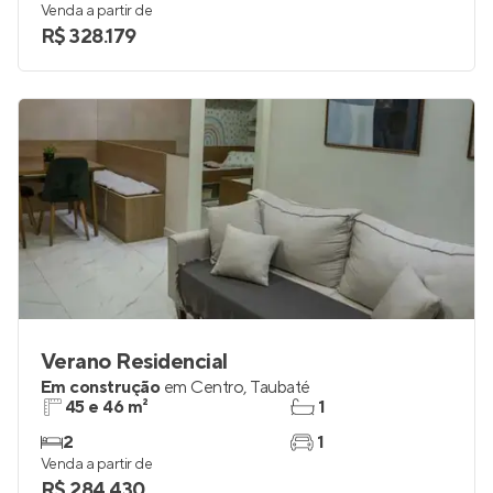
Venda a partir de
R$ 328.179
Verano Residencial
Em construção
em
Centro
,
Taubaté
45 e 46 m²
1
2
1
Venda a partir de
R$ 284.430