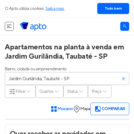
O Apto utiliza cookies.
Saiba mais
.
Tudo bem
Apartamentos na planta à venda em
Jardim Gurilândia, Taubaté - SP
Bairro, cidade ou empreendimento
Filtrar
Quartos
Status
Preço
Mosaico
Mapa
COMPARAR
Quer receber as novidades
em