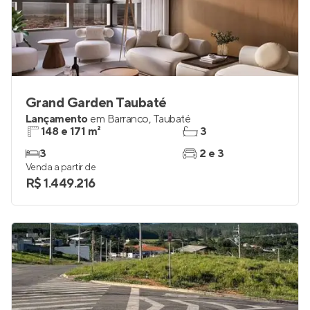
Grand Garden Taubaté
Lançamento
em
Barranco
,
Taubaté
148 e 171 m²
3
3
2 e 3
Venda a partir de
R$ 1.449.216