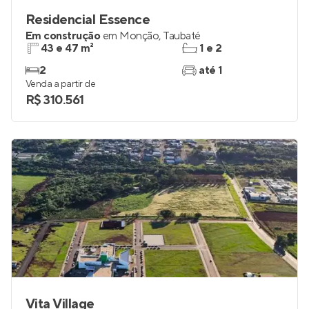
Residencial Essence
Em construção
em
Monção
,
Taubaté
43 e 47 m²
1 e 2
2
até 1
Venda a partir de
R$ 310.561
Vita Village