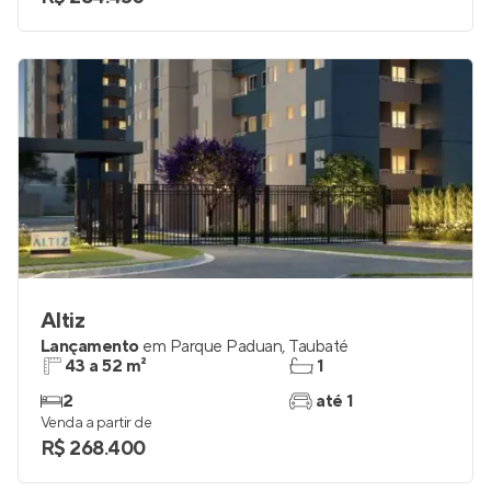
Altiz
Lançamento
em
Parque Paduan
,
Taubaté
43 a 52 m²
1
2
até 1
Venda a partir de
R$ 268.400