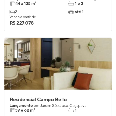
44 a 135 m²
1 e 2
2
até 1
Venda a partir de
R$ 227.078
Residencial Campo Bello
Lançamento
em
Jardim São José
,
Caçapava
59 e 62 m²
1