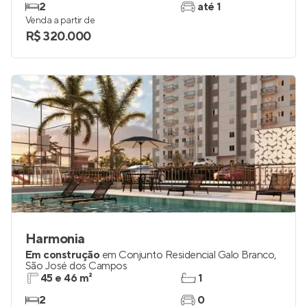
2
até 1
Venda a partir de
R$ 320.000
Harmonia
Em construção
em
Conjunto Residencial Galo Branco
,
São José dos Campos
45 e 46 m²
1
2
0