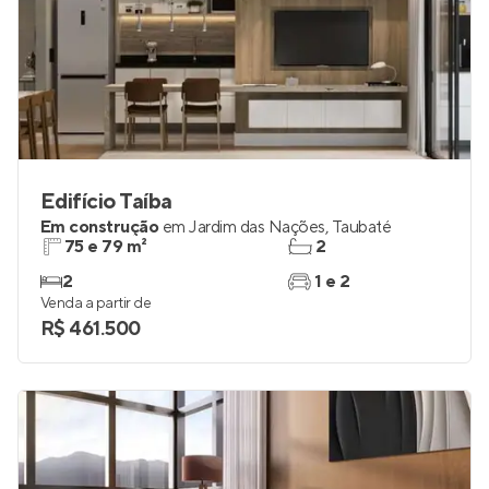
Edifício Taíba
Em construção
em
Jardim das Nações
,
Taubaté
75 e 79 m²
2
2
1 e 2
Venda a partir de
R$ 461.500