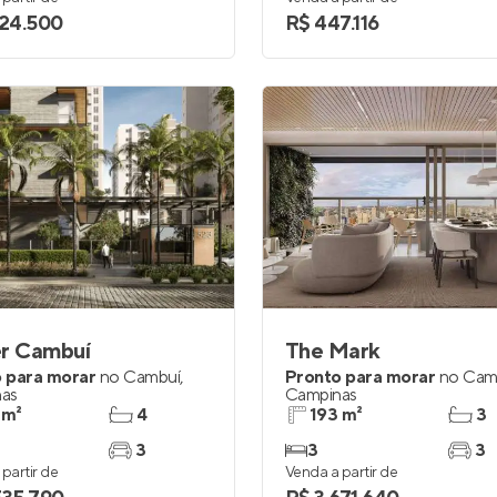
624.500
R$ 447.116
er Cambuí
The Mark
 para morar
no
Cambuí
,
Pronto para morar
no
Cam
as
Campinas
 m²
4
193 m²
3
3
3
3
partir de
Venda a partir de