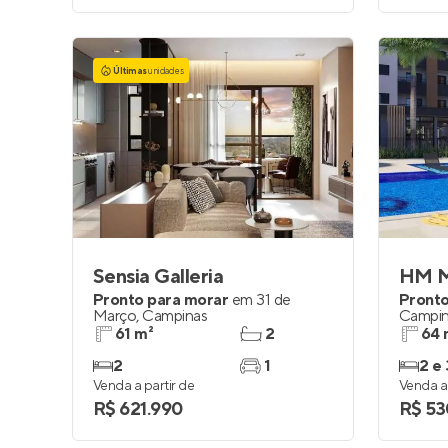
Últimas
unidades
Sensia Galleria
HM M
Pronto para morar
em
31 de
Pronto
Março
,
Campinas
Campin
61 m²
2
64 
2
1
2 e 
Venda a partir de
Venda a 
R$ 621.990
R$ 53