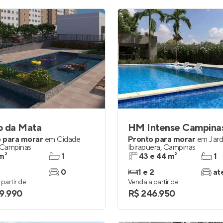
o da Mata
HM Intense Campina
 para morar
em
Cidade
Pronto para morar
em
Jar
Campinas
Ibirapuera
,
Campinas
m²
1
43 e 44 m²
1
0
1 e 2
at
partir de
Venda a partir de
9.990
R$ 246.950