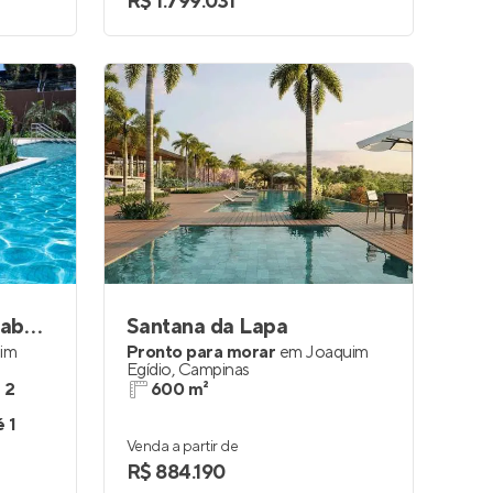
R$ 1.799.031
Helbor My Way Guanabara
Santana da Lapa
dim
Pronto para morar
em
Joaquim
Egídio
,
Campinas
e 2
600 m²
é 1
Venda a partir de
R$ 884.190