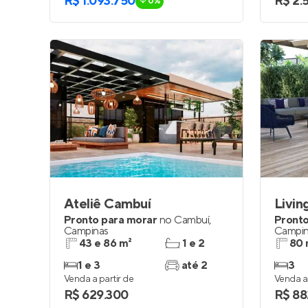
R$ 1.093.750
R$ 2.
0%
Ateliê Cambuí
Livin
Pronto para morar
no
Cambuí
,
Pronto
Campinas
Campin
43 e 86 m²
1 e 2
80 
1 e 3
até 2
3
Venda a partir de
Venda a 
R$ 629.300
R$ 88