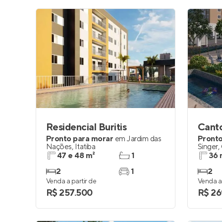
Residencial Buritis
Cant
Pronto para morar
em
Jardim das
Pronto
Nações
,
Itatiba
Singer
,
47 e 48 m²
1
36 
2
1
2
Venda a partir de
Venda a 
R$ 257.500
R$ 26