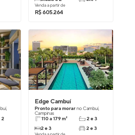
Venda a partir de
R$ 605.264
Edge Cambuí
buí
,
Pronto para morar
no
Cambuí
,
Campinas
e 2
110 a 179 m²
2 e 3
2 e 3
2 e 3
Venda a partir de