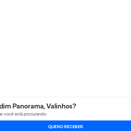
inel de Clientes
Entrar no Painel de Clientes
Entrar no Apto
dim Panorama, Valinhos
?
e você está procurando.
QUERO RECEBER