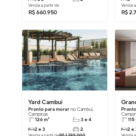
Venda a partir de
Venda a 
R$ 660.950
R$ 2.
Yard Cambuí
Gran
Pronto para morar
no
Cambuí
,
Pronto
Campinas
Campin
126 m²
3 e 4
115
2 e 3
2
2 e 
Venda a partir de
R$ 1.399.000
Venda a 