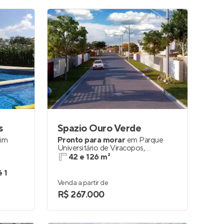
s
Spazio Ouro Verde
dim
Pronto para morar
em
Parque
Universitário de Viracopos
,
Campinas
42 e 126 m²
é 1
Venda a partir de
R$ 267.000