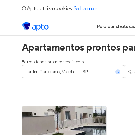
O Apto utiliza cookies.
Saiba mais
.
Para construtoras
Apartamentos prontos par
Geração de Le
Geração de Vis
Bairro, cidade ou empreendimento
Qua
Geração de Ve
Maiores Const
Parcerias Imobi
Anunciar Imóve