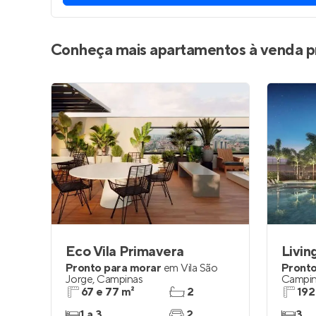
Conheça mais apartamentos à venda p
Eco Vila Primavera
Pronto para morar
em
Vila São
Pronto
Jorge
,
Campinas
Campin
67 e 77 m²
2
192
1 a 3
2
3