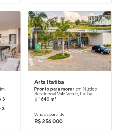
Arts Itatiba
dim
Pronto para morar
em
Núcleo
Residencial Vale Verde
,
Itatiba
e 3
640 m²
e 3
Venda a partir de
R$ 256.000