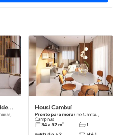
Hípica Boulevard Residencial
Housi Cambuí
meiras
,
Pronto para morar
no
Cambuí
,
Campinas
34 a 52 m²
1
studio a 2
até 1