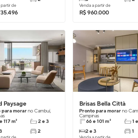
partir de
Venda a partir de
735.496
R$ 960.000
d Paysage
Brisas Bella Città
 para morar
no
Cambuí
,
Pronto para morar
no
Cam
as
Campinas
 e 117 m²
2 e 3
66 e 101 m²
1 
3
2
2 e 3
1
partir de
Venda a partir de