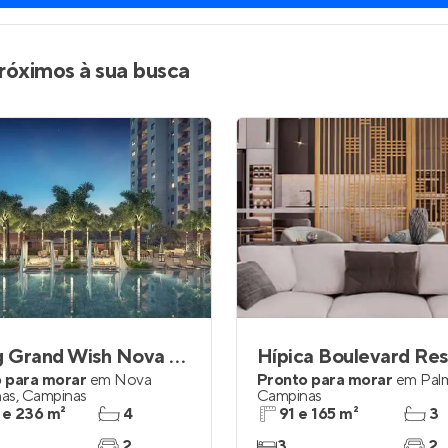
róximos à sua busca
Living Grand Wish Nova Campinas
 para morar
em
Nova
Pronto para morar
em
Pal
as
,
Campinas
Campinas
 e 236 m²
4
91 e 165 m²
3
2
3
2