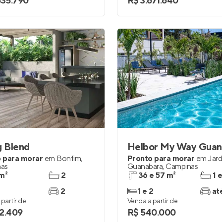
535.790
R$ 3.671.640
g Blend
 para morar
em
Bonfim
,
Pronto para morar
em
Jar
as
Guanabara
,
Campinas
m²
2
36 e 57 m²
1 
2
1 e 2
at
partir de
Venda a partir de
2.409
R$ 540.000