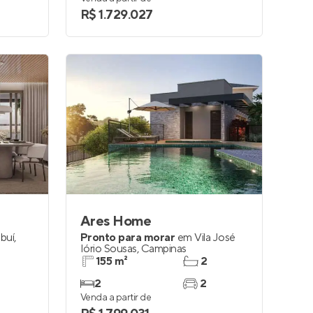
R$ 1.729.027
Ares Home
buí
,
Pronto para morar
em
Vila José
Iório Sousas
,
Campinas
155 m²
2
2
2
Venda a partir de