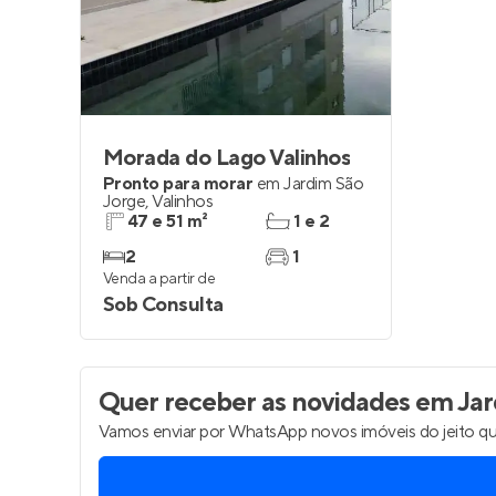
Entrar no Pa
Morada do Lago Valinhos
Pronto para morar
em
Jardim São
Jorge
,
Valinhos
47 e 51 m²
1 e 2
2
1
Venda a partir de
Sob Consulta
Quer receber as novidades
em Jar
Vamos enviar por WhatsApp novos imóveis do jeito qu