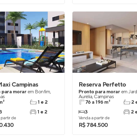
axi Campinas
Reserva Perfetto
 para morar
em
Bonfim
,
Pronto para morar
em
Jar
as
Aurélia
,
Campinas
m²
1 e 2
76 a 196 m²
2 
3
1 e 2
3
2 
partir de
Venda a partir de
0.430
R$ 784.500