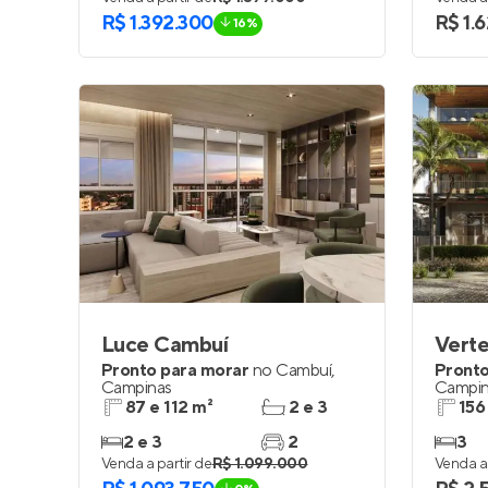
R$ 1.392.300
R$ 1.
16%
Luce Cambuí
Vert
Pronto para morar
no
Cambuí
,
Pronto
Campinas
Campin
87 e 112 m²
2 e 3
156
2 e 3
2
3
Venda a partir de
R$ 1.099.000
Venda a 