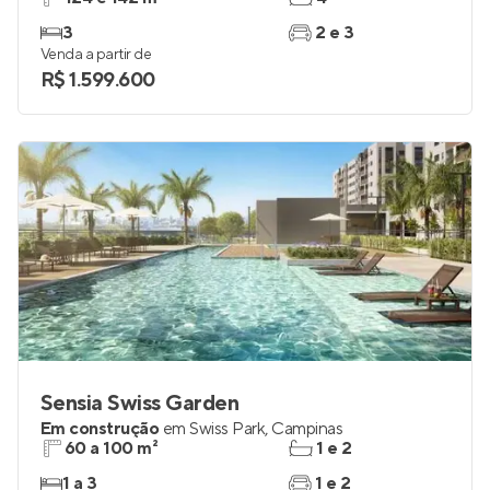
3
2 e 3
Venda a partir de
R$ 1.599.600
Sensia Swiss Garden
Em construção
em
Swiss Park
,
Campinas
60 a 100 m²
1 e 2
1 a 3
1 e 2