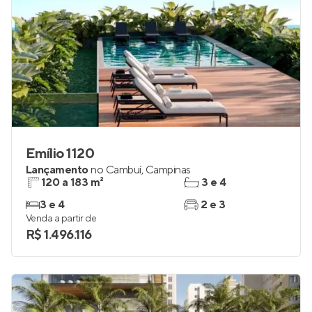
Emílio 1120
Lançamento
no
Cambuí
,
Campinas
120 a 183 m²
3 e 4
3 e 4
2 e 3
Venda a partir de
R$ 1.496.116