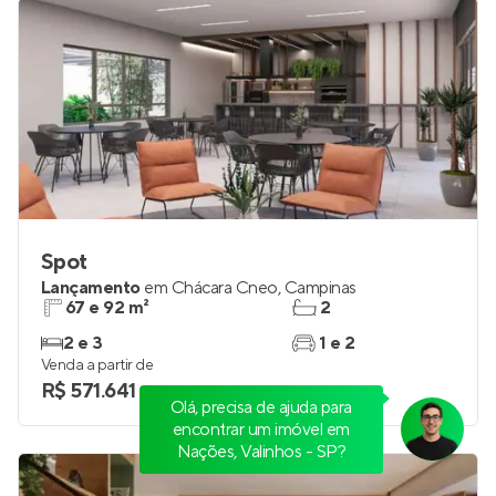
Spot
Lançamento
em
Chácara Cneo
,
Campinas
67 e 92 m²
2
2 e 3
1 e 2
Venda a partir de
R$ 571.641
Olá, precisa de ajuda para
encontrar um imóvel em
Nações, Valinhos - SP?