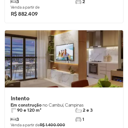
3
2
Venda a partir de
R$ 882.409
Intento
Em construção
no
Cambuí
,
Campinas
90 e 120 m²
2 e 3
3
1
Venda a partir de
R$ 1.400.000