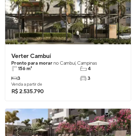
Verter Cambuí
Pronto para morar
no
Cambuí
,
Campinas
156 m²
4
3
3
Venda a partir de
R$ 2.535.790