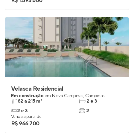
R$ 1.595.600
Velasca Residencial
Em construção
em
Nova Campinas
,
Campinas
82 a 215 m²
2 e 3
2 e 3
2
Venda a partir de
R$ 966.700