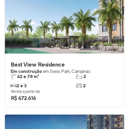
Best View Residence
Em construção
em
Swiss Park
,
Campinas
62 e 78 m²
2
2 e 3
2
Venda a partir de
R$ 672.616