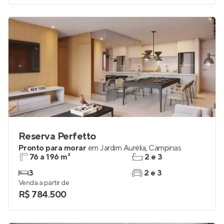
Reserva Perfetto
Pronto para morar
em
Jardim Aurélia
,
Campinas
76 a 196 m²
2 e 3
3
2 e 3
Venda a partir de
R$ 784.500