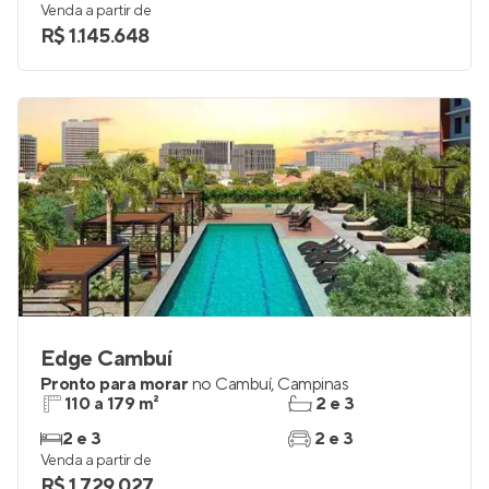
Venda a partir de
R$ 1.145.648
Edge Cambuí
Pronto para morar
no
Cambuí
,
Campinas
110 a 179 m²
2 e 3
2 e 3
2 e 3
Venda a partir de
R$ 1.729.027