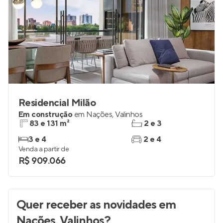
Residencial Milão
Em construção
em
Nações
,
Valinhos
83 e 131 m²
2 e 3
3 e 4
2 e 4
Venda a partir de
R$ 909.066
Quer receber as novidades
em
Nações, Valinhos
?