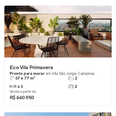
Eco Vila Primavera
Pronto para morar
em
Vila São Jorge
,
Campinas
67 e 77 m²
2
1 a 3
2
Venda a partir de
R$ 660.950