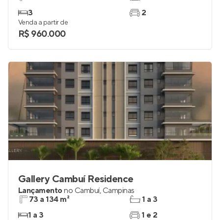
3
2
Venda a partir de
R$ 960.000
Gallery Cambuí Residence
Lançamento
no
Cambuí
,
Campinas
73 a 134 m²
1 a 3
1 a 3
1 e 2