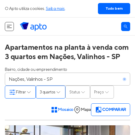
O Apto utiliza cookies.
Saiba mais
.
Tudo bem
Apartamentos na planta à venda com
3 quartos em Nações, Valinhos - SP
Bairro, cidade ou empreendimento
Filtrar
3 quartos
Status
Preço
Mosaico
Mapa
COMPARAR