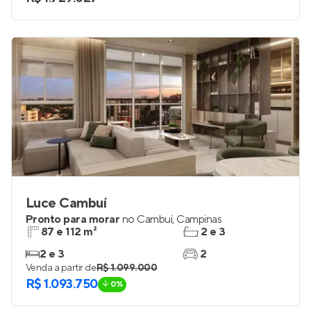
Luce Cambuí
Pronto para morar
no
Cambuí
,
Campinas
87 e 112 m²
2 e 3
2 e 3
2
Venda a partir de
R$ 1.099.000
R$ 1.093.750
0%