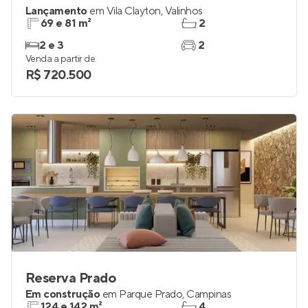
Lançamento
em
Vila Clayton
,
Valinhos
69 e 81 m²
2
2 e 3
2
Venda a partir de
R$ 720.500
Reserva Prado
Em construção
em
Parque Prado
,
Campinas
124 e 142 m²
4