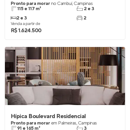
Pronto para morar
no
Cambuí
,
Campinas
115 e 117 m²
2 e 3
2 e 3
2
Venda a partir de
R$ 1.624.500
Hípica Boulevard Residencial
Pronto para morar
em
Palmeiras
,
Campinas
91 e 165 m²
3