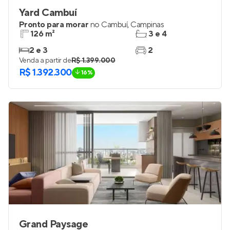
Yard Cambuí
Pronto para morar
no
Cambuí
,
Campinas
126 m²
3 e 4
2 e 3
2
Venda a partir de
R$ 1.399.000
R$ 1.392.300
16%
Grand Paysage