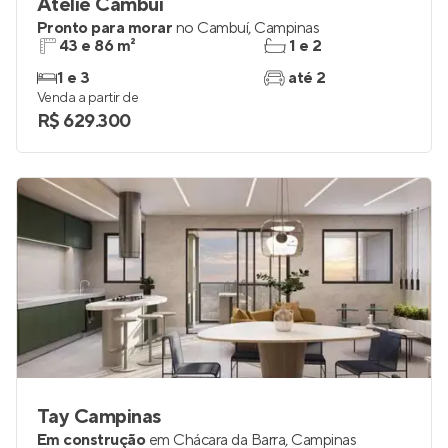
Ateliê Cambuí
Pronto para morar
no
Cambuí
,
Campinas
43 e 86 m²
1 e 2
1 e 3
até 2
Venda a partir de
R$ 629.300
Tay Campinas
Em construção
em
Chácara da Barra
,
Campinas