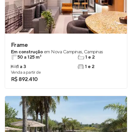
Frame
Em construção
em
Nova Campinas
,
Campinas
50 a 125 m²
1 e 2
1 a 3
1 e 2
Venda a partir de
R$ 892.410