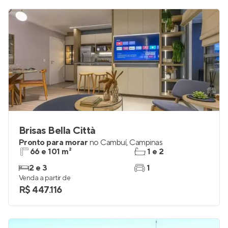
Brisas Bella Città
Pronto para morar
no
Cambuí
,
Campinas
66 e 101 m²
1 e 2
2 e 3
1
Venda a partir de
R$ 447.116