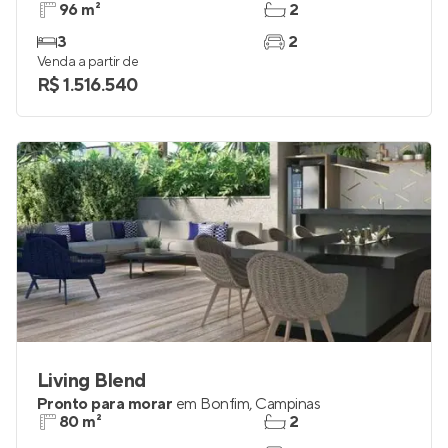
96 m²
2
3
2
Venda a partir de
R$ 1.516.540
Living Blend
Pronto para morar
em
Bonfim
,
Campinas
80 m²
2