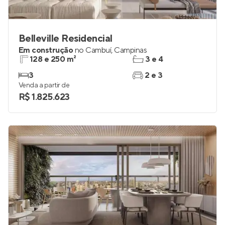
Belleville Residencial
Em construção
no
Cambuí
,
Campinas
128 e 250 m²
3 e 4
3
2 e 3
Venda a partir de
R$ 1.825.623