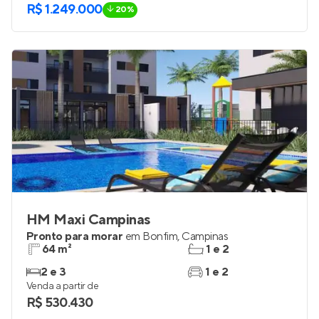
R$ 1.249.000
20%
HM Maxi Campinas
Pronto para morar
em
Bonfim
,
Campinas
64 m²
1 e 2
2 e 3
1 e 2
Venda a partir de
R$ 530.430