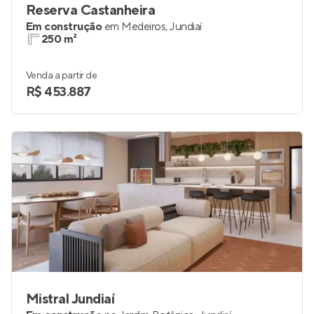
Reserva Castanheira
Em construção
em
Medeiros
,
Jundiaí
250 m²
Venda a partir de
R$ 453.887
Mistral Jundiaí