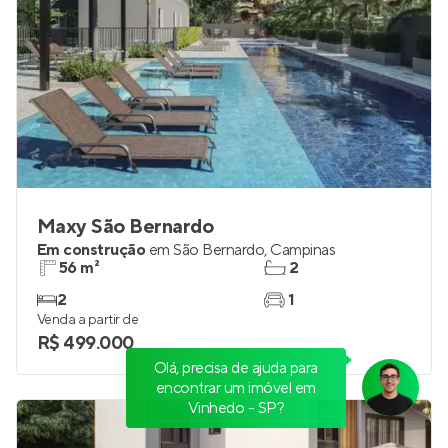
Maxy São Bernardo
Em construção
em
São Bernardo
,
Campinas
56 m²
2
2
1
Venda a partir de
R$ 499.000
Olá, precisa de ajuda para
encontrar um imóvel em
Vinhedo - SP?