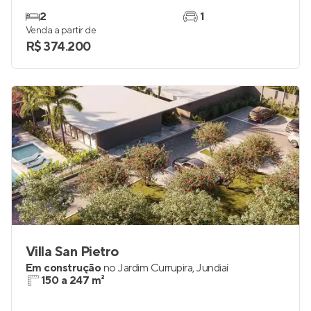
2
1
Venda a partir de
R$ 374.200
Villa San Pietro
Em construção
no
Jardim Currupira
,
Jundiaí
150 a 247 m²