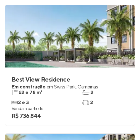
Best View Residence
Em construção
em
Swiss Park
,
Campinas
62 e 78 m²
2
2 e 3
2
Venda a partir de
R$ 736.844