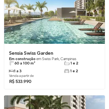
Sensia Swiss Garden
Em construção
em
Swiss Park
,
Campinas
60 a 100 m²
1 e 2
1 a 3
1 e 2
Venda a partir de
R$ 533.990