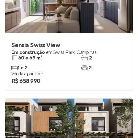
Sensia Swiss View
Em construção
em
Swiss Park
,
Campinas
60 e 69 m²
2
1 e 2
2
Venda a partir de
R$ 658.990