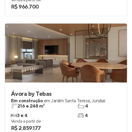
Venda a partir de
R$ 966.700
Ávora by Tebas
Em construção
em
Jardim Santa Teresa
,
Jundiaí
216 e 248 m²
4
3 e 4
4
Venda a partir de
R$ 2.859.177