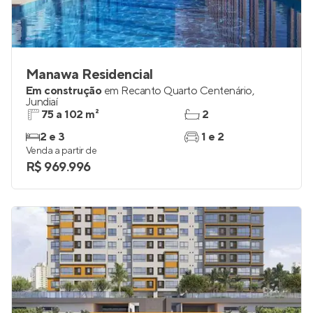
Manawa Residencial
Em construção
em
Recanto Quarto Centenário
,
Jundiaí
75 a 102 m²
2
2 e 3
1 e 2
Venda a partir de
R$ 969.996