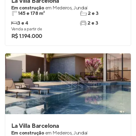
La Villa Barcelona
Em construção
em
Medeiros
,
Jundiaí
145 e 178 m²
2 e 3
3 e 4
2 e 3
Venda a partir de
R$ 1.194.000
La Villa Barcelona
Em construção
em
Medeiros
,
Jundiaí