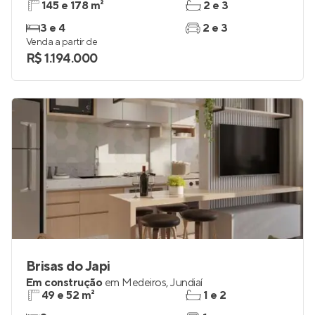
145 e 178 m²
2 e 3
3 e 4
2 e 3
Venda a partir de
R$ 1.194.000
Brisas do Japi
Em construção
em
Medeiros
,
Jundiaí
49 e 52 m²
1 e 2