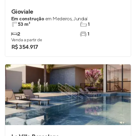
Gioviale
Em construção
em
Medeiros
,
Jundiaí
53 m²
1
2
1
Venda a partir de
R$ 354.917