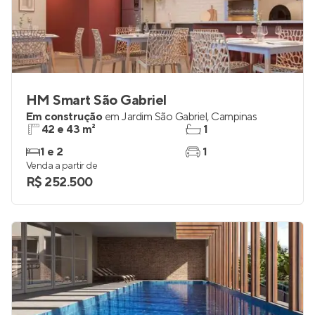
HM Smart São Gabriel
Em construção
em
Jardim São Gabriel
,
Campinas
42 e 43 m²
1
1 e 2
1
Venda a partir de
R$ 252.500