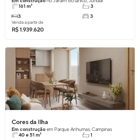
Em construção
no
Jardim Botânico
,
Jundiaí
161 m²
3
3
3
Venda a partir de
R$ 1.939.620
Cores da Ilha
Em construção
em
Parque Anhumas
,
Campinas
40 e 51 m²
1