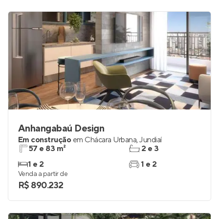
Anhangabaú Design
Em construção
em
Chácara Urbana
,
Jundiaí
57 e 83 m²
2 e 3
1 e 2
1 e 2
Venda a partir de
R$ 890.232