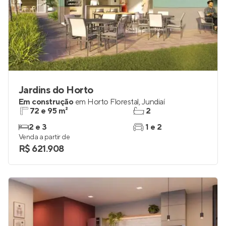
Jardins do Horto
Em construção
em
Horto Florestal
,
Jundiaí
72 e 95 m²
2
2 e 3
1 e 2
Venda a partir de
R$ 621.908