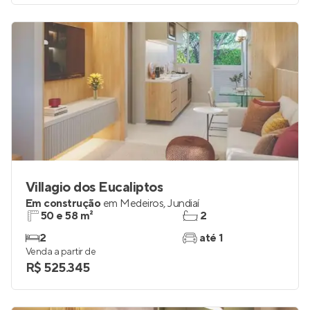
Villagio dos Eucaliptos
Em construção
em
Medeiros
,
Jundiaí
50 e 58 m²
2
2
até 1
Venda a partir de
R$ 525.345