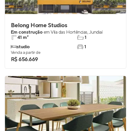
Belong Home Studios
Em construção
em
Vila das Hortências
,
Jundiaí
41 m²
1
studio
1
Venda a partir de
R$ 656.669