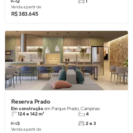
2
1
Venda a partir de
R$ 383.645
Reserva Prado
Em construção
em
Parque Prado
,
Campinas
124 e 142 m²
4
3
2 e 3
Venda a partir de