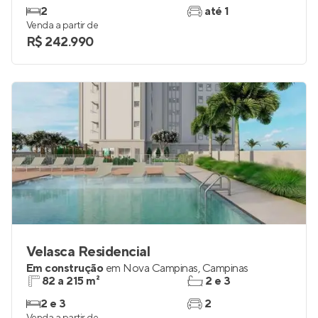
2
até 1
Venda a partir de
R$ 242.990
Velasca Residencial
Em construção
em
Nova Campinas
,
Campinas
82 a 215 m²
2 e 3
2 e 3
2