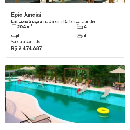
Epic Jundiaí
Em construção
no
Jardim Botânico
,
Jundiaí
204 m²
4
4
4
Venda a partir de
R$ 2.474.687