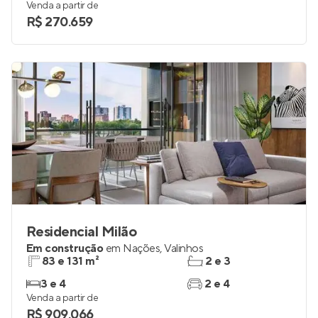
Venda a partir de
R$ 270.659
Residencial Milão
Em construção
em
Nações
,
Valinhos
83 e 131 m²
2 e 3
3 e 4
2 e 4
Venda a partir de
R$ 909.066