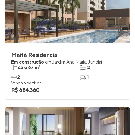
Maitá Residencial
Em construção
em
Jardim Ana Maria
,
Jundiaí
65 e 67 m²
2
2
1
Venda a partir de
R$ 684.360