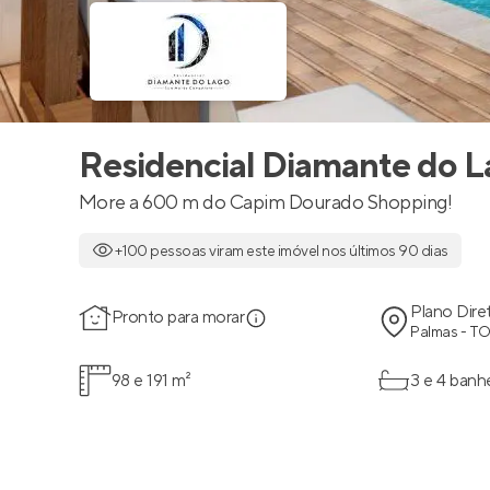
Residencial Diamante do 
More a 600 m do Capim Dourado Shopping!
+100 pessoas viram este imóvel nos últimos 90 dias
Plano Dire
Pronto para morar
Palmas - T
98 e 191 m²
3 e 4 banh