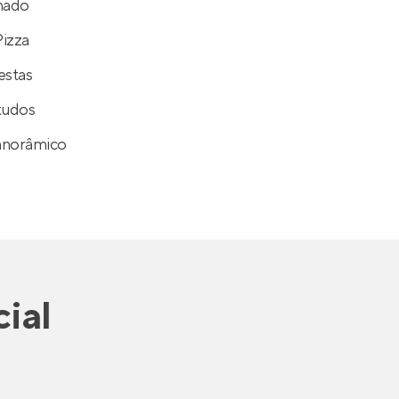
hado
Pizza
estas
tudos
anorâmico
ial