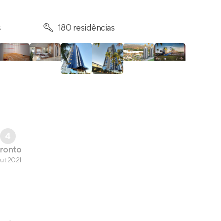
s
180 residências
4
ronto
ut 2021