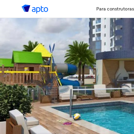
Para construtoras
Geração de 
Geração de Vi
Geração de 
Maiores Cons
Parcerias Imob
Anunciar Imó