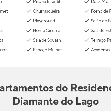
to
Piscina Infantil
Deck Mol
rmet
Churrasqueira
Forno de 
Playground
Salão de F
os
Home Cinema
Sala de Es
ca
Sala de Squash
Terraço P
rior
Espaço Mulher
Academia
artamentos
do
Residenc
Diamante do Lago