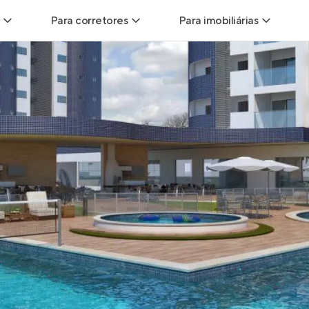
Para corretores
Para imobiliárias
Leads
Leads para Corretores
Leads para Imobiliári
sitas
Corretor+
Hub de imobiliárias
Vendas
Parcerias imobiliárias
Anunciar imóveis
trutoras
Hub de Corretores
iliárias
Perfil Verificado
veis
Anunciar imóveis