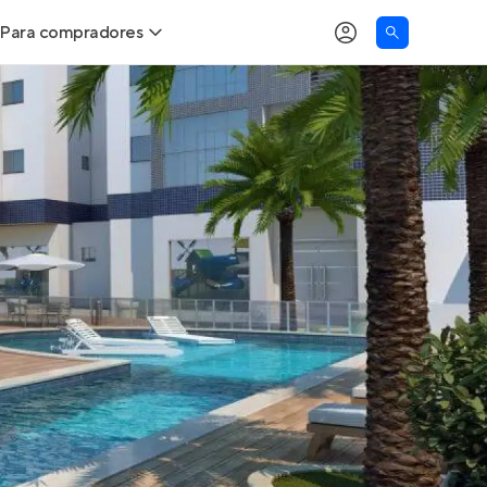
Para compradores
as
Buscar um imóvel novo
Calcule seu Poder de Compra
Comprar x Alugar
Correção do INCC
Simulador de Financiamento
Encontre um corretor