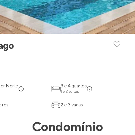
Lago
tor Norte
3 e 4 quartos
O
1 e 2 suítes
eiros
2 e 3 vagas
Condomínio