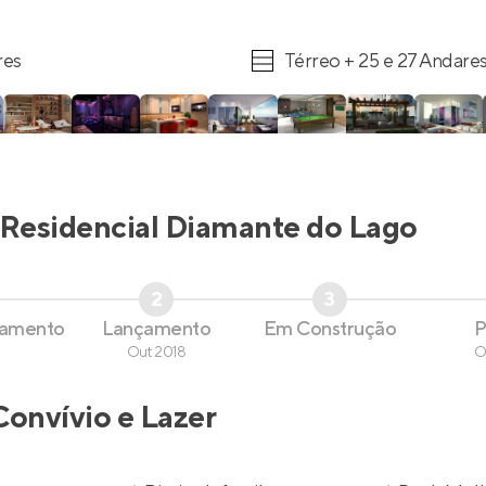
res
Térreo + 25 e 27 Andare
Residencial Diamante do Lago
2
3
çamento
Lançamento
Em Construção
P
Out 2018
O
Convívio e Lazer