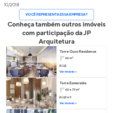
10/2018.
VOCÊ REPRESENTA ESSA EMPRESA?
Conheça também outros imóveis
com participação da
JP
Arquitetura
Torre Ouro Residence
66 m²
2
Ver imóvel
Torre Esmeralda
62 e 73 m²
2 e 3
Ver imóvel