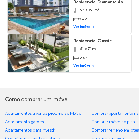
Residencial Diamante do Lago
98 e 191 m²
3 e 4
Ver imóvel
Residencial Classic
61 e 71 m²
2 e 3
Ver imóvel
Como comprar um imóvel
Apartamentos à venda próximo ao Metrô
Comprar apartamento na 
Apartamento garden
Comprar imóvel na planta
Apartamentos para investir
Comprar terreno em lote
Coberturas à venda na planta
Investir em imóveis