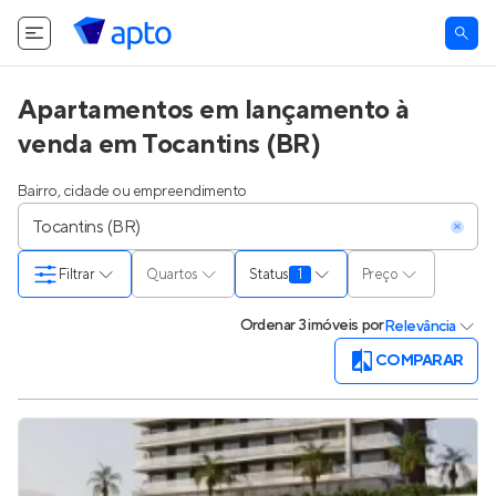
Apartamentos em lançamento à
venda em Tocantins (BR)
Bairro, cidade ou empreendimento
Filtrar
Quartos
Status
1
Preço
Ordenar
3 imóveis
por
Relevância
COMPARAR