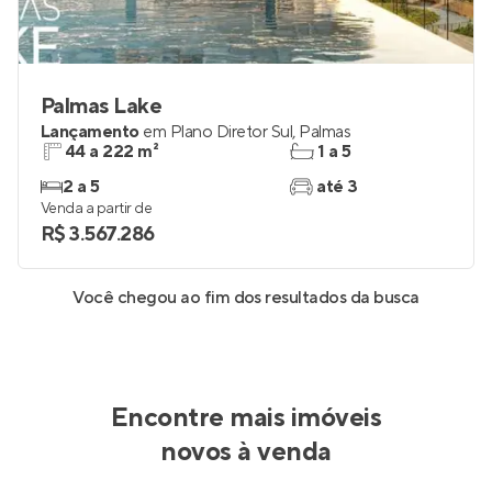
Palmas Lake
Lançamento
em
Plano Diretor Sul
,
Palmas
44 a 222 m²
1 a 5
2 a 5
até 3
Venda a partir de
R$ 3.567.286
Você chegou ao fim dos resultados da busca
Encontre mais imóveis
novos à venda