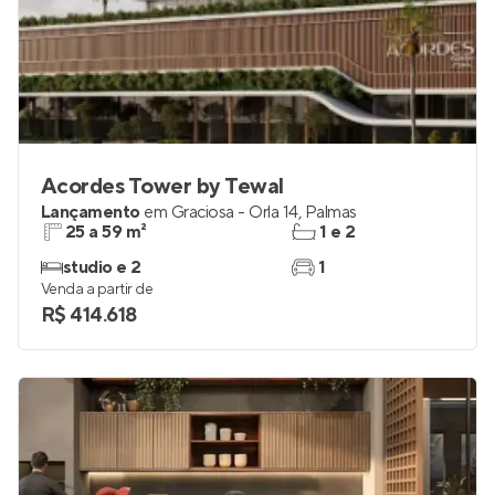
Acordes Tower by Tewal
Lançamento
em
Graciosa - Orla 14
,
Palmas
25 a 59 m²
1 e 2
studio e 2
1
Venda a partir de
R$ 414.618