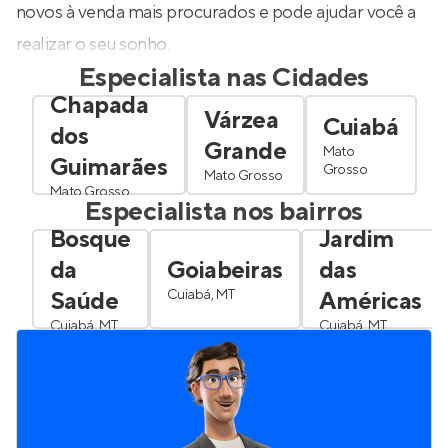
novos à venda mais procurados e pode ajudar você a
realizar o seu sonho.
Especialista nas Cidades
Chapada
Várzea
Cuiabá
dos
Grande
Mato
Guimarães
Grosso
Mato Grosso
Mato Grosso
Especialista nos bairros
Bosque
Jardim
da
Goiabeiras
das
Saúde
Cuiabá, MT
Américas
Cuiabá, MT
Cuiabá, MT