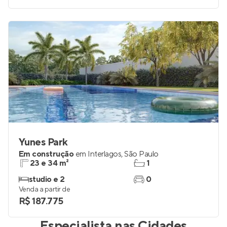
Yunes Park
Em construção
em
Interlagos
,
São Paulo
23 e 34 m²
1
studio e 2
0
Venda a partir de
R$ 187.775
Especialista nas Cidades