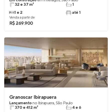
Em construção
em
Interlagos
,
São Paulo
32 e 37 m²
1
1 e 2
até 1
Venda a partir de
R$ 269.900
Granoscar Ibirapuera
Lançamento
no
Ibirapuera
,
São Paulo
370 e 412 m²
4 e 6