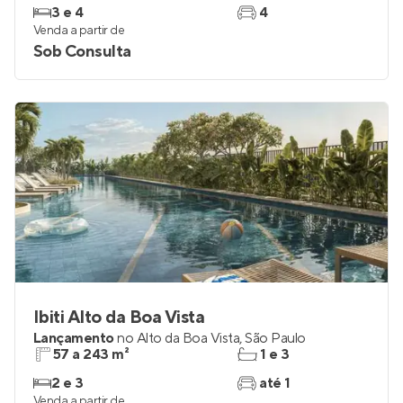
3 e 4
4
Venda a partir de
Sob Consulta
Ibiti Alto da Boa Vista
Lançamento
no
Alto da Boa Vista
,
São Paulo
57 a 243 m²
1 e 3
2 e 3
até 1
Venda a partir de