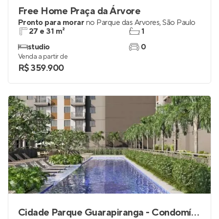
Free Home Praça da Árvore
Pronto para morar
no
Parque das Árvores
,
São Paulo
27 e 31 m²
1
studio
0
Venda a partir de
R$ 359.900
Cidade Parque Guarapiranga - Condomínio Atlântica