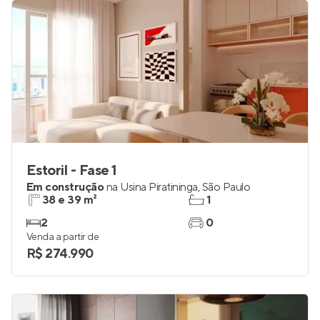
Estoril - Fase 1
Em construção
na
Usina Piratininga
,
São Paulo
38 e 39 m²
1
2
0
Venda a partir de
R$ 274.990