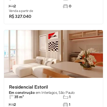
2
0
Venda a partir de
R$ 327.040
Residencial Estoril
Em construção
em
Interlagos
,
São Paulo
35 m²
1
2
1