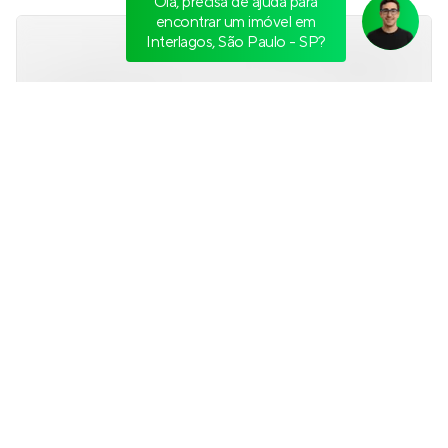
Olá, precisa de ajuda para
encontrar um imóvel em
Interlagos, São Paulo - SP?
Vibra Sabará
Lançamento
em
Campo Grande
,
São Paulo
37 e 40 m²
1
2
0
Venda a partir de
R$ 282.000