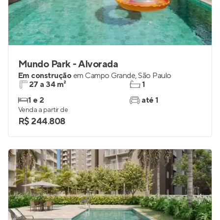
Mundo Park - Alvorada
Em construção
em
Campo Grande
,
São Paulo
27 a 34 m²
1
1 e 2
até 1
Venda a partir de
R$ 244.808