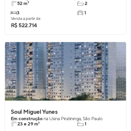
52 m²
2
3
1
Venda a partir de
R$ 522.714
Soul Miguel Yunes
Em construção
na
Usina Piratininga
,
São Paulo
23 e 29 m²
1