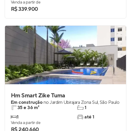
Venda a partir de
R$ 339.900
Hm Smart Zike Tuma
Em construção
no
Jardim Ubirajara Zona Sul
,
São Paulo
35 e 36 m²
1
1
até 1
Venda a partir de
R$ 240.660