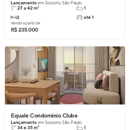
Lançamento
em
Socorro
,
São Paulo
27 a 42 m²
1
2
até 1
Venda a partir de
R$ 235.000
Equale Condomínio Clube
Lançamento
em
Socorro
,
São Paulo
34 e 35 m²
1