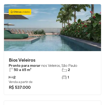
Últimas
unidades
Bios Veleiros
Pronto para morar
nos
Veleiros
,
São Paulo
50 a 65 m²
2
2
1
Venda a partir de
R$ 537.000