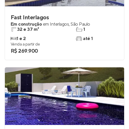
Fast Interlagos
Em construção
em
Interlagos
,
São Paulo
32 e 37 m²
1
1 e 2
até 1
Venda a partir de
R$ 269.900