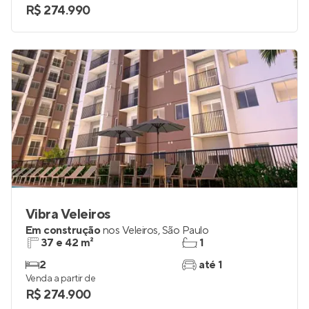
R$ 274.990
Vibra Veleiros
Em construção
nos
Veleiros
,
São Paulo
37 e 42 m²
1
2
até 1
Venda a partir de
R$ 274.900