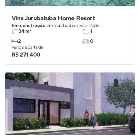
Vinx Jurubatuba Home Resort
Em construção
em
Jurubatuba
,
São Paulo
34 m²
1
2
0
Venda a partir de
R$ 271.400