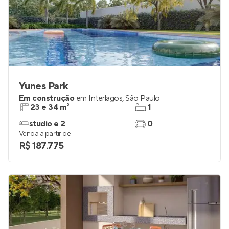
Yunes Park
Em construção
em
Interlagos
,
São Paulo
23 e 34 m²
1
studio e 2
0
Venda a partir de
R$ 187.775