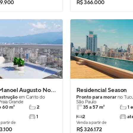
9.900
R$ 366.000
Res. Manoel Augusto Novais
Residencial Season
nstrução
em
Canto do
Pronto para morar
no
Tucu
Praia Grande
São Paulo
e 60 m²
2
35 a 57 m²
1 
1
2
at
partir de
Venda a partir de
3.100
R$ 326.172