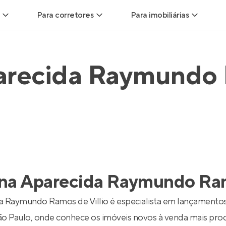
Para corretores
Para imobiliárias
Leads
Leads para Corretores
Leads para Imobiliári
arecida Raymundo
sitas
Corretor+
Hub de imobiliárias
Vendas
Parcerias imobiliárias
Anunciar imóveis
trutoras
Hub de Corretores
iliárias
Perfil Verificado
na Aparecida Raymundo Ram
veis
Anunciar imóveis
a Raymundo Ramos de Villio é especialista em lançamentos
ão Paulo, onde conhece os imóveis novos à venda mais pr