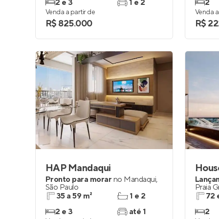
2 e 3
1 e 2
2
Venda a partir de
Venda a 
R$ 825.000
R$ 22
HAP Mandaqui
Pronto para morar
no
Mandaqui
,
Lança
São Paulo
Praia 
35 a 59 m²
1 e 2
72 
2 e 3
até 1
2