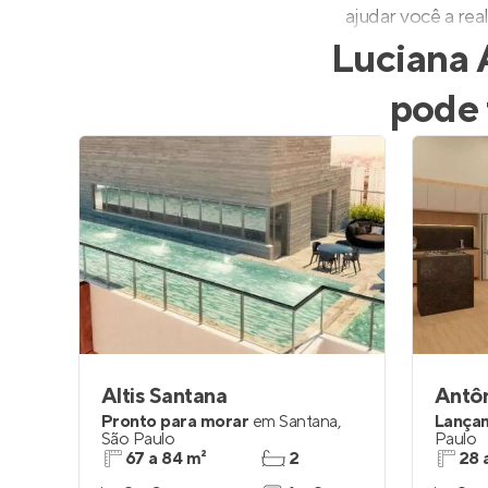
ajudar você a rea
Luciana 
pode 
Altis Santana
Antôn
Pronto para morar
em
Santana
,
Lança
São Paulo
Paulo
67 a 84 m²
2
28 