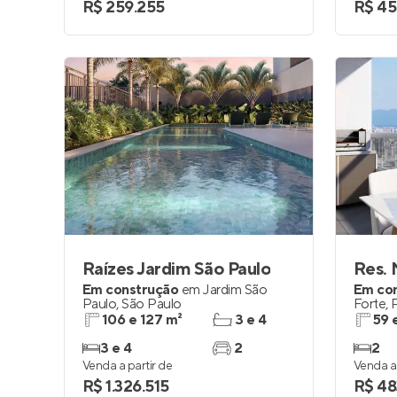
R$ 259.255
R$ 45
Raízes Jardim São Paulo
Em construção
em
Jardim São
Em co
Paulo
,
São Paulo
Forte
,
106 e 127 m²
3 e 4
59 
3 e 4
2
2
Venda a partir de
Venda a 
R$ 1.326.515
R$ 48