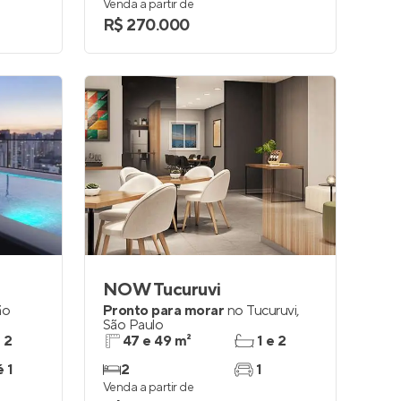
Venda a partir de
R$ 270.000
NOW Tucuruvi
ão
Pronto para morar
no
Tucuruvi
,
São Paulo
e 2
47 e 49 m²
1 e 2
é 1
2
1
Venda a partir de