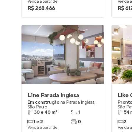
Venda a partir de
Venda a 
R$ 268.466
R$ 61
L1ne Parada Inglesa
Like 
Em construção
na
Parada Inglesa
,
Pronto
São Paulo
São Pa
30 e 40 m²
1
54 
1 e 2
0
2
Venda a partir de
Venda a 