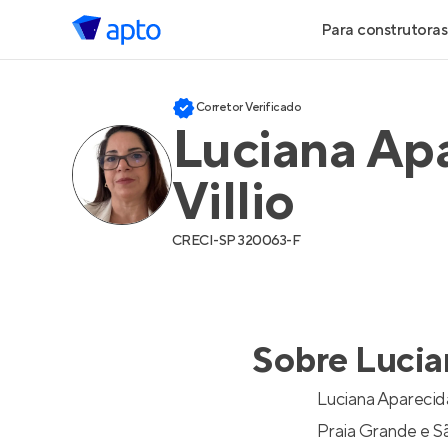
Para construtoras
Geração de 
Corretor Verificado
Luciana Ap
Geração de Vi
Villio
Geração de 
CRECI-
SP 320063-F
Maiores Cons
Parcerias Imob
Sobre
Lucia
Anunciar Imó
Luciana Aparecid
Praia Grande e S