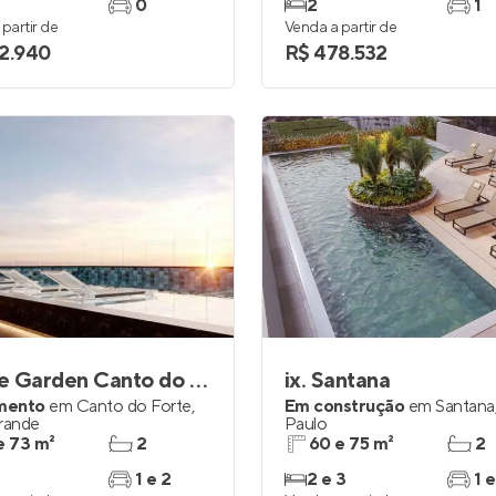
0
2
1
partir de
Venda a partir de
2.940
R$ 478.532
House Garden Canto do Forte
ix. Santana
mento
em
Canto do Forte
,
Em construção
em
Santana
Grande
Paulo
e 73 m²
2
60 e 75 m²
2
1 e 2
2 e 3
1 e