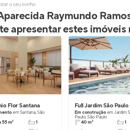
lizar o seu sonho.
Aparecida Raymundo Ramos 
te apresentar estes imóveis
io Flor Santana
Full Jardim São Paulo
mento
em
Santana
,
São
Em construção
em
Jardim 
Paulo
,
São Paulo
a 55 m²
1
40 m²
1