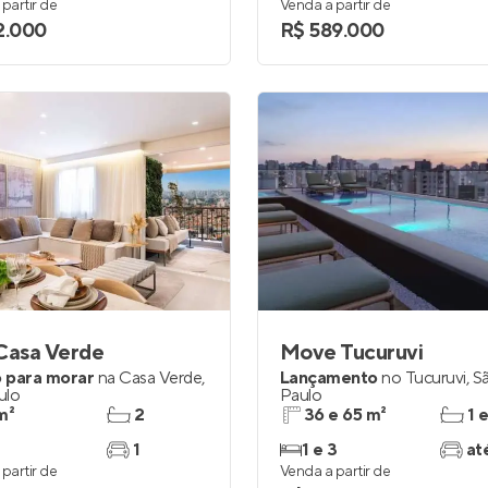
partir de
Venda a partir de
2.000
R$ 589.000
Casa Verde
Move Tucuruvi
 para morar
na
Casa Verde
,
Lançamento
no
Tucuruvi
,
S
ulo
Paulo
m²
2
36 e 65 m²
1 
1
1 e 3
at
partir de
Venda a partir de