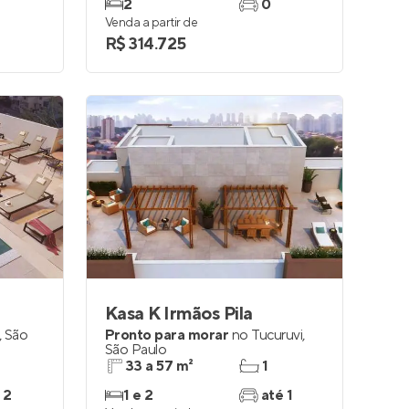
2
0
Venda a partir de
R$ 314.725
Kasa K Irmãos Pila
,
São
Pronto para morar
no
Tucuruvi
,
São Paulo
33 a 57 m²
1
 2
1 e 2
até 1