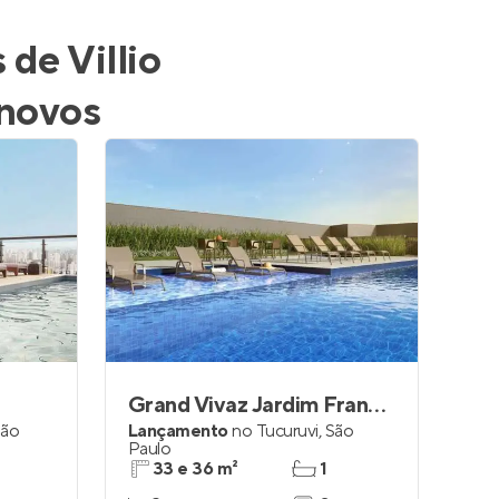
de Villio
 novos
Grand Vivaz Jardim França Paris
São
Lançamento
no
Tucuruvi
,
São
Paulo
33 e 36 m²
1