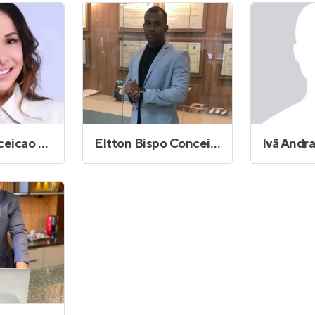
Entrar no Apto
Adriana Conceicao Oliveira Pinto
Eltton Bispo Conceicao Coelho
Ivã Andr