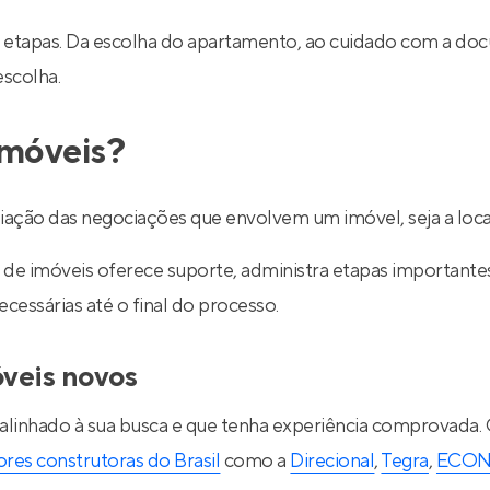
 etapas. Da escolha do apartamento, ao cuidado com a do
escolha.
imóveis?
ediação das negociações que envolvem um imóvel, seja a lo
de imóveis oferece suporte, administra etapas importantes d
essárias até o final do processo.
óveis novos
 alinhado à sua busca e que tenha experiência comprovada.
res construtoras do Brasil
como a
Direcional
,
Tegra
,
ECO