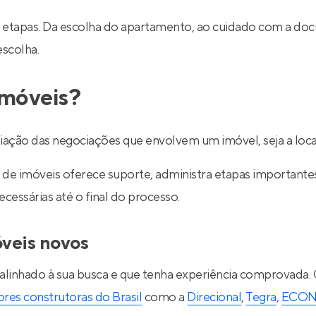
 etapas. Da escolha do apartamento, ao cuidado com a do
escolha.
imóveis?
ediação das negociações que envolvem um imóvel, seja a lo
de imóveis oferece suporte, administra etapas importantes d
essárias até o final do processo.
óveis novos
 alinhado à sua busca e que tenha experiência comprovada.
res construtoras do Brasil
como a
Direcional
,
Tegra
,
ECO