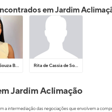
inel de Clientes
Entrar no Painel de Clientes
 encontrados em Jardim Aclimaç
Entrar no Apto
Pamelariele Souza Bonfim de Carvalho
Rita de Cassia de Souza Oliveira
 em Jardim Aclimação
m a intermediação das negociações que envolvem a compr