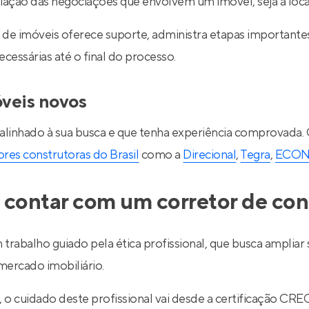
ediação das negociações que envolvem um imóvel, seja a lo
de imóveis oferece suporte, administra etapas importantes d
essárias até o final do processo.
óveis novos
 alinhado à sua busca e que tenha experiência comprovada.
res construtoras do Brasil
como a
Direcional
,
Tegra
,
ECO
 contar com um corretor de con
 trabalho guiado pela ética profissional, que busca ampli
ercado imobiliário.
l, o cuidado deste profissional vai desde a certificação