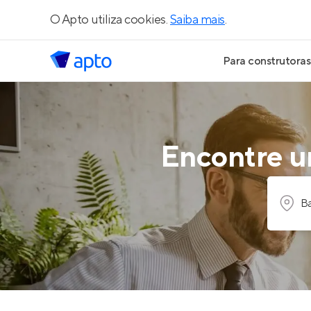
O Apto utiliza cookies.
Saiba mais
.
Para construtoras
Geração de Le
Geração de Vis
Encontre um
Geração de Ve
Ba
Maiores Const
Parcerias Imobi
Anunciar Imóve