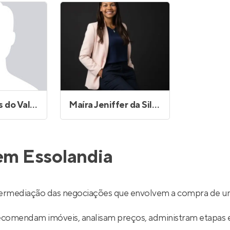
Entrar no Apto
Kamily Lopes do Vale Pereira
Maíra Jeniffer da Silva Oliveira
em Essolandia
termediação das negociações que envolvem a compra de um
recomendam imóveis, analisam preços, administram etapas 